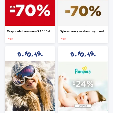
Wyprzedaż sezonu w 5.10.15 do -70%
Sylwestrowy weekend wyprzedaży do -70%
70%
70%