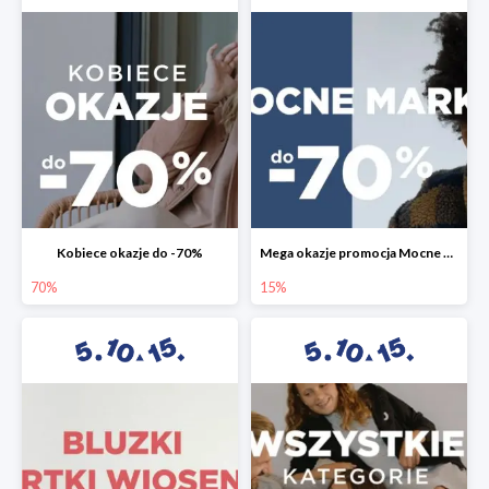
Kobiece okazje do -70%
Mega okazje promocja Mocne marki do -70%
70%
15%