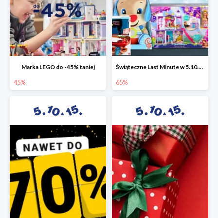
Marka LEGO do -45% taniej
Świąteczne Last Minute w 5.10.15 - zabawki do -65%
45%
65%