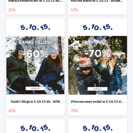
Marka Kinderkraft w 5.10.15 do -25%
Mocne marki w 5.10.15 - dodatkowe -10% rabatu
25%
10%
Sanki i ślizgi w 5.10.15 do -60%
Zimowa wyprzedaż w 5.10.15 do -70%
60%
70%