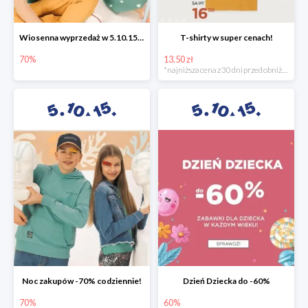
Wiosenna wyprzedaż w 5.10.15 -70%
T-shirty w super cenach!
70%
13.50 zł
*najniższa cena z 30 dni przed obniżką
Noc zakupów -70% codziennie!
Dzień Dziecka do -60%
70%
60%