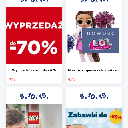
Wyprzedaż sezonu do -70%
Nowość - najnowsze lalki i akcesoria L.O.L. w 5.10.15 do -45%
70%
45%