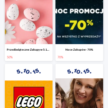
Przedświąteczne Zakupy w 5.10.15 do -50%
Noce Zakupów -70%
50%
70%