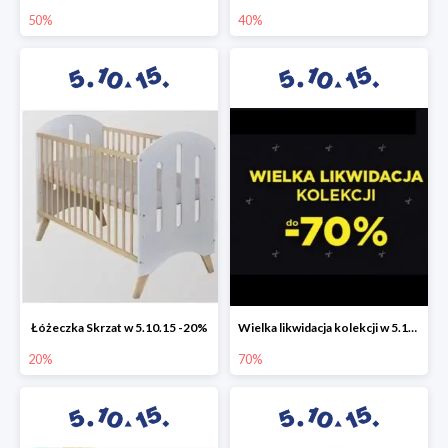
50%
40%
Łóżeczka Skrzat w 5.10.15 -20%
Wielka likwidacja kolekcji w 5.10.15 do -70%
20%
70%