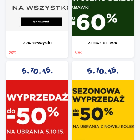
-20% na wszystko
Zabawki do -60%
20%
60%