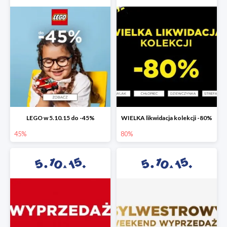
LEGO w 5.10.15 do -45%
WIELKA likwidacja kolekcji -80%
45%
80%