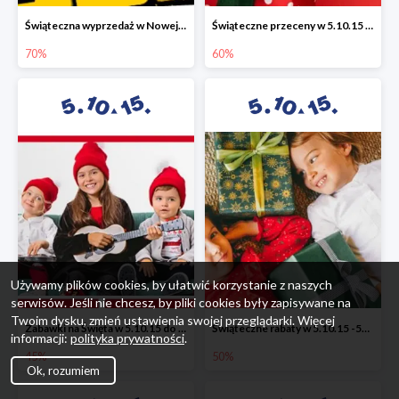
Świąteczna wyprzedaż w Nowej Erze - National Geographic Learning -70%
Świąteczne przeceny w 5.10.15 - wszystkie ubrania -60%
70%
60%
Używamy plików cookies, by ułatwić korzystanie z naszych
serwisów. Jeśli nie chcesz, by pliki cookies były zapisywane na
Twoim dysku, zmień ustawienia swojej przeglądarki. Więcej
Zabawki na Święta w 5.10.15 do -45%
Świąteczne rabaty w 5.10.15 -50%
informacji:
polityka prywatności
.
45%
50%
Ok, rozumiem