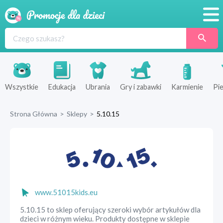
Promocje
Produkty
Sklepy
Wszystkie
Edukacja
Ubrania
Gry i zabawki
Karmienie
Pie
Blog
Strona Główna
>
Sklepy
>
5.10.15
Wyprawka
www.51015kids.eu
5.10.15 to sklep oferujący szeroki wybór artykułów dla
dzieci w różnym wieku. Produkty dostępne w sklepie