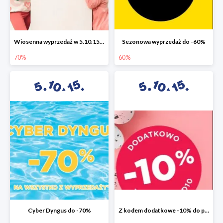
Wiosenna wyprzedaż w 5.10.15 do -70%
Sezonowa wyprzedaż do -60%
70%
60%
Cyber Dyngus do -70%
Z kodem dodatkowe -10% do promocji -50%!