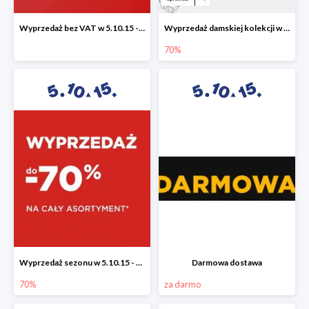
Wyprzedaż bez VAT w 5.10.15 - dodatkowe -23% rabatu
Wyprzedaż damskiej kolekcji w 5.10.15 - ubrania, obuwie i dodatki do -70%
70%
Wyprzedaż sezonu w 5.10.15 - cały asortyment -70%
Darmowa dostawa
70%
za darmo