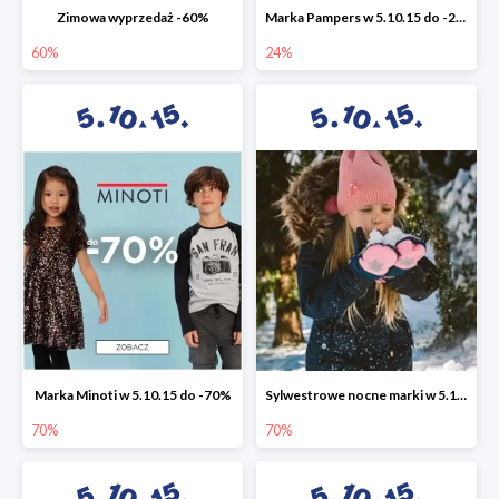
Zimowa wyprzedaż -60%
Marka Pampers w 5.10.15 do -24%
60%
24%
Marka Minoti w 5.10.15 do -70%
Sylwestrowe nocne marki w 5.10.15 do -70%
70%
70%