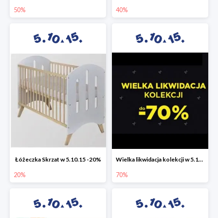
50%
40%
Łóżeczka Skrzat w 5.10.15 -20%
Wielka likwidacja kolekcji w 5.10.15 do -70%
20%
70%