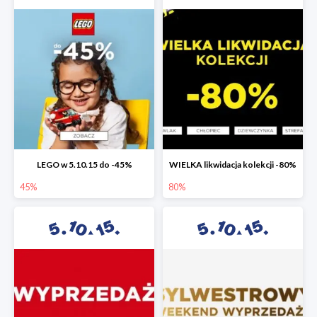
LEGO w 5.10.15 do -45%
WIELKA likwidacja kolekcji -80%
45%
80%