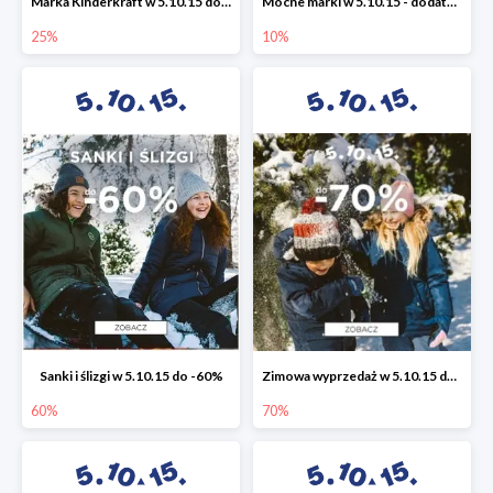
Marka Kinderkraft w 5.10.15 do -25%
Mocne marki w 5.10.15 - dodatkowe -10% rabatu
25%
10%
Sanki i ślizgi w 5.10.15 do -60%
Zimowa wyprzedaż w 5.10.15 do -70%
60%
70%