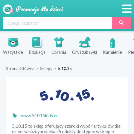
Promocje
Produkty
Sklepy
Wszystkie
Edukacja
Ubrania
Gry i zabawki
Karmienie
Pie
Blog
Strona Główna
>
Sklepy
>
5.10.15
Wyprawka
www.51015kids.eu
5.10.15 to sklep oferujący szeroki wybór artykułów dla
dzieci w różnym wieku. Produkty dostępne w sklepie