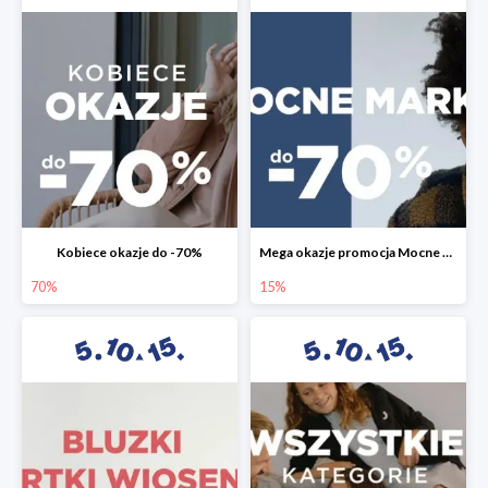
Kobiece okazje do -70%
Mega okazje promocja Mocne marki do -70%
70%
15%