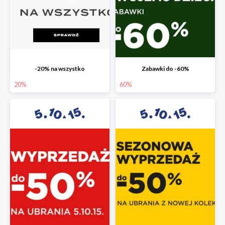
-20% na wszystko
Zabawki do -60%
20%
60%