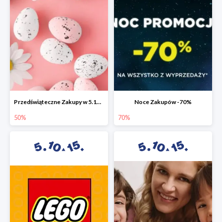
Przedświąteczne Zakupy w 5.10.15 do -50%
Noce Zakupów -70%
50%
70%