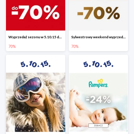
Wyprzedaż sezonu w 5.10.15 do -70%
Sylwestrowy weekend wyprzedaży do -70%
70%
70%