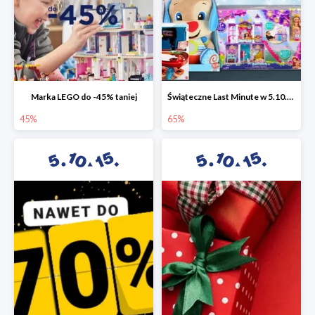
Marka LEGO do -45% taniej
Świąteczne Last Minute w 5.10.15 - zabawki do -65%
45%
65%