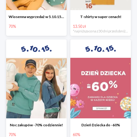
Wiosenna wyprzedaż w 5.10.15 -70%
T-shirty w super cenach!
70%
13.50 zł
*najniższa cena z 30 dni przed obniżką
Noc zakupów -70% codziennie!
Dzień Dziecka do -60%
70%
60%