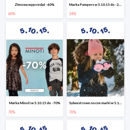
Zimowa wyprzedaż -60%
Marka Pampers w 5.10.15 do -24%
60%
24%
Marka Minoti w 5.10.15 do -70%
Sylwestrowe nocne marki w 5.10.15 do -70%
70%
70%