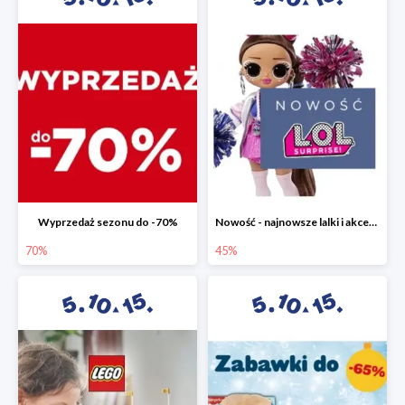
Wyprzedaż sezonu do -70%
Nowość - najnowsze lalki i akcesoria L.O.L. w 5.10.15 do -45%
70%
45%