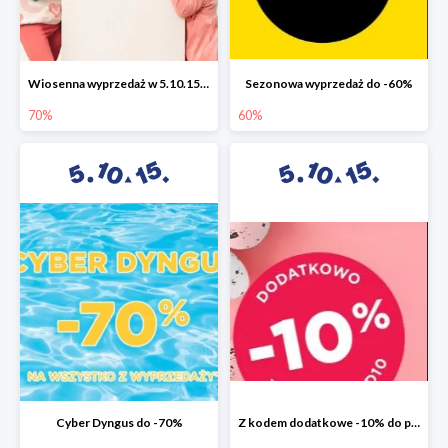
Wiosenna wyprzedaż w 5.10.15 do -70%
Sezonowa wyprzedaż do -60%
70%
60%
Cyber Dyngus do -70%
Z kodem dodatkowe -10% do promocji -50%!