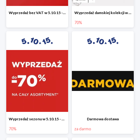
Wyprzedaż bez VAT w 5.10.15 - dodatkowe -23% rabatu
Wyprzedaż damskiej kolekcji w 5.10.15 - ubrania, obuwie i dodatki do -70%
70%
Wyprzedaż sezonu w 5.10.15 - cały asortyment -70%
Darmowa dostawa
70%
za darmo