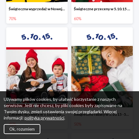
Świąteczna wyprzedaż w Nowej Erze - National Geographic Learning -70%
Świąteczne przeceny w 5.10.15 - wszystkie ubrania -60%
70%
60%
Używamy plików cookies, by ułatwić korzystanie z naszych
serwisów. Jeśli nie chcesz, by pliki cookies były zapisywane na
Twoim dysku, zmień ustawienia swojej przeglądarki. Więcej
Zabawki na Święta w 5.10.15 do -45%
Świąteczne rabaty w 5.10.15 -50%
informacji:
polityka prywatności
.
45%
50%
Ok, rozumiem