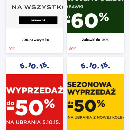
-20% na wszystko
Zabawki do -60%
20%
60%