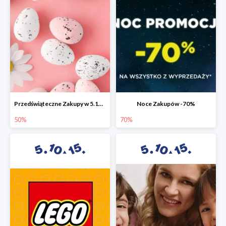
Przedświąteczne Zakupy w 5.10.15 do -50%
Noce Zakupów -70%
50%
70%