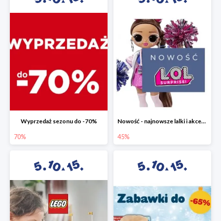
Wyprzedaż sezonu do -70%
Nowość - najnowsze lalki i akcesoria L.O.L. w 5.10.15 do -45%
70%
45%