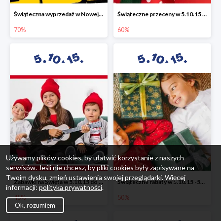
Świąteczna wyprzedaż w Nowej Erze - National Geographic Learning -70%
Świąteczne przeceny w 5.10.15 - wszystkie ubrania -60%
70%
60%
Używamy plików cookies, by ułatwić korzystanie z naszych
serwisów. Jeśli nie chcesz, by pliki cookies były zapisywane na
Twoim dysku, zmień ustawienia swojej przeglądarki. Więcej
Zabawki na Święta w 5.10.15 do -45%
Świąteczne rabaty w 5.10.15 -50%
informacji:
polityka prywatności
.
45%
50%
Ok, rozumiem