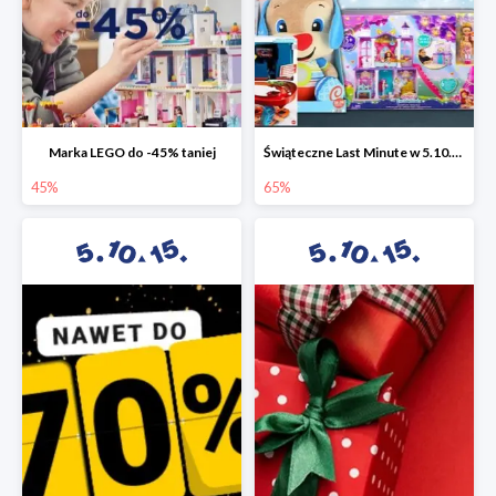
Marka LEGO do -45% taniej
Świąteczne Last Minute w 5.10.15 - zabawki do -65%
45%
65%