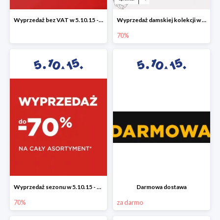
Wyprzedaż bez VAT w 5.10.15 - dodatkowe -23% rabatu
Wyprzedaż damskiej kolekcji w 5.10.15 - ubrania, obuwie i dodatki do -70%
70%
Wyprzedaż sezonu w 5.10.15 - cały asortyment -70%
Darmowa dostawa
70%
za darmo