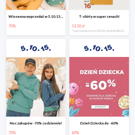
Wiosenna wyprzedaż w 5.10.15 -70%
T-shirty w super cenach!
70%
13.50 zł
*najniższa cena z 30 dni przed obniżką
Noc zakupów -70% codziennie!
Dzień Dziecka do -60%
70%
60%