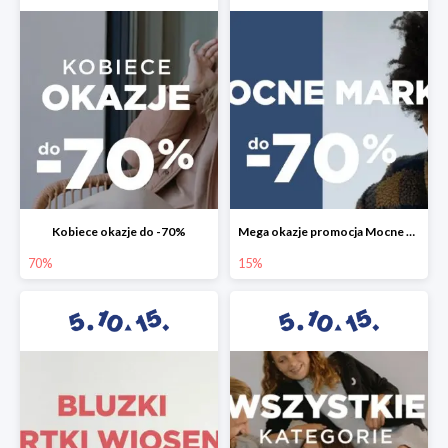
Kobiece okazje do -70%
Mega okazje promocja Mocne marki do -70%
70%
15%