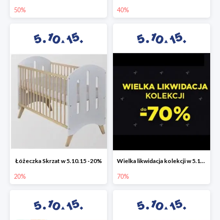
50%
40%
Łóżeczka Skrzat w 5.10.15 -20%
Wielka likwidacja kolekcji w 5.10.15 do -70%
20%
70%