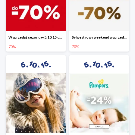
Wyprzedaż sezonu w 5.10.15 do -70%
Sylwestrowy weekend wyprzedaży do -70%
70%
70%