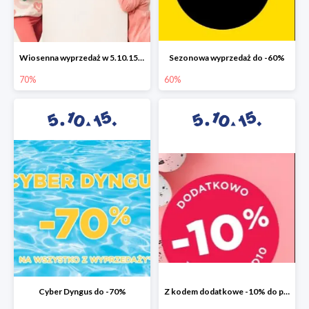
Wiosenna wyprzedaż w 5.10.15 do -70%
Sezonowa wyprzedaż do -60%
70%
60%
Cyber Dyngus do -70%
Z kodem dodatkowe -10% do promocji -50%!