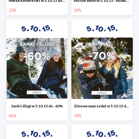
Marka Kinderkraft w 5.10.15 do -25%
Mocne marki w 5.10.15 - dodatkowe -10% rabatu
25%
10%
Sanki i ślizgi w 5.10.15 do -60%
Zimowa wyprzedaż w 5.10.15 do -70%
60%
70%