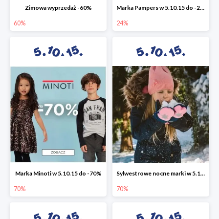
Zimowa wyprzedaż -60%
Marka Pampers w 5.10.15 do -24%
60%
24%
Marka Minoti w 5.10.15 do -70%
Sylwestrowe nocne marki w 5.10.15 do -70%
70%
70%