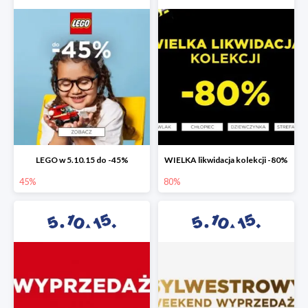
LEGO w 5.10.15 do -45%
WIELKA likwidacja kolekcji -80%
45%
80%