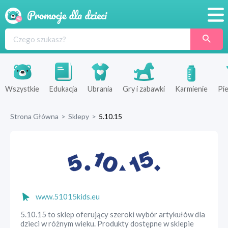
Promocje
Produkty
Sklepy
Wszystkie
Edukacja
Ubrania
Gry i zabawki
Karmienie
Pie
Blog
Strona Główna
>
Sklepy
>
5.10.15
Wyprawka
www.51015kids.eu
5.10.15 to sklep oferujący szeroki wybór artykułów dla
dzieci w różnym wieku. Produkty dostępne w sklepie