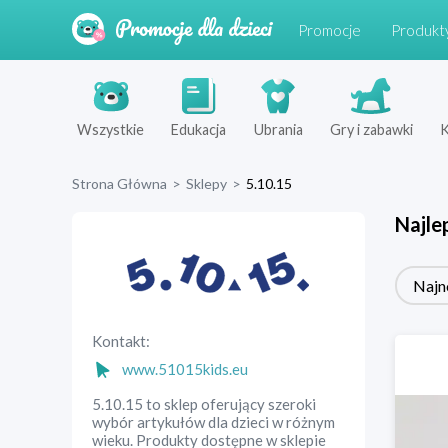
Promocje
Produkt
Wszystkie
Edukacja
Ubrania
Gry i zabawki
K
Strona Główna
>
Sklepy
>
5.10.15
Najle
Najn
Kontakt:
www.51015kids.eu
5.10.15 to sklep oferujący szeroki
wybór artykułów dla dzieci w różnym
wieku. Produkty dostępne w sklepie