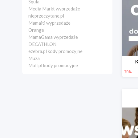
Squla
Media Markt wyprzedaże
nieprzeczytane.pl
Mamaiti wyprzedaże
Orange
MamaGama wyprzedaże
DECATHLON
ezebra.pl kody promocyjne
Muza
K
Mall.pl kody promocyjne
70%