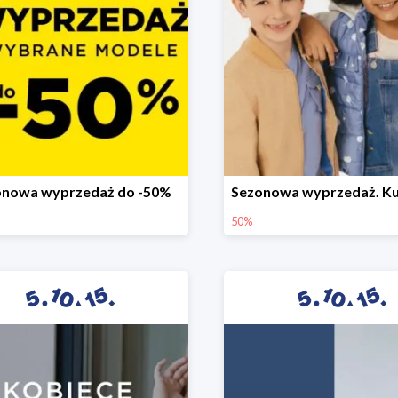
onowa wyprzedaż do -50%
50%