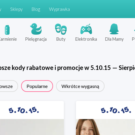
y
Sklepy
Blog
Wyprawka
armienie
Pielęgnacja
Buty
Elektronika
Dla Mamy
P
psze kody rabatowe i promocje w
5.10.15
—
Sierp
owsze
Popularne
Wkrótce wygasną