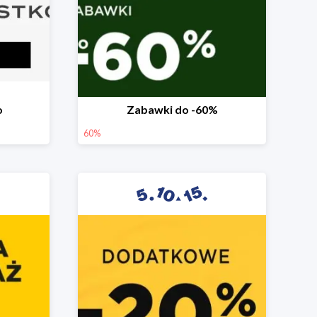
o
Zabawki do -60%
60%