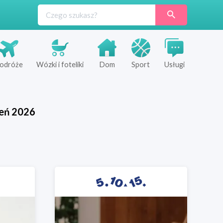
odróże
Wózki i foteliki
Dom
Sport
Usługi
ień
2026