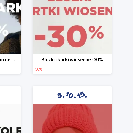
Mega okazje promocja Mocne marki do -70%
Bluzki i kurki wiosenne -30%
30%