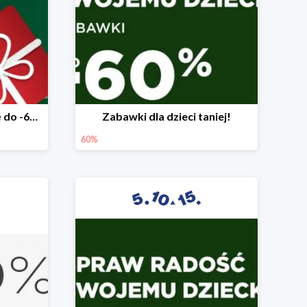
Mega rabaty pod choinkę do -60%
Zabawki dla dzieci taniej!
60%