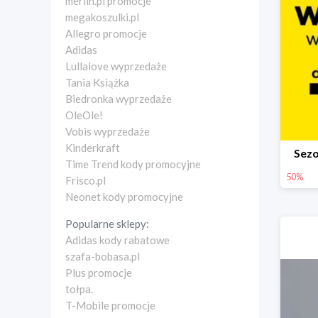
merlin.pl promocje
megakoszulki.pl
Allegro promocje
Adidas
Lullalove wyprzedaże
Tania Książka
Biedronka wyprzedaże
OleOle!
Vobis wyprzedaże
Kinderkraft
Sez
Time Trend kody promocyjne
50%
Frisco.pl
Neonet kody promocyjne
Popularne sklepy:
Adidas kody rabatowe
szafa-bobasa.pl
Plus promocje
tołpa.
T-Mobile promocje