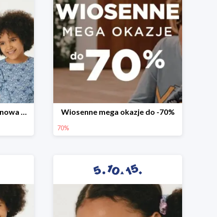
Witamy wiosnę! -30% na nowa kolekcję
Wiosenne mega okazje do -70%
70%