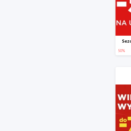
Sez
50%