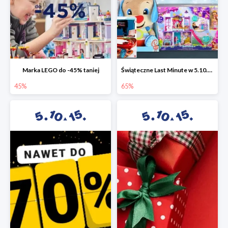
Marka LEGO do -45% taniej
Świąteczne Last Minute w 5.10.15 - zabawki do -65%
45%
65%