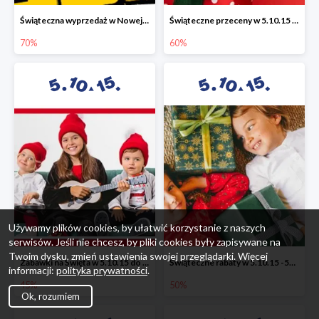
Świąteczna wyprzedaż w Nowej Erze - National Geographic Learning -70%
Świąteczne przeceny w 5.10.15 - wszystkie ubrania -60%
70%
60%
Używamy plików cookies, by ułatwić korzystanie z naszych
serwisów. Jeśli nie chcesz, by pliki cookies były zapisywane na
Twoim dysku, zmień ustawienia swojej przeglądarki. Więcej
Zabawki na Święta w 5.10.15 do -45%
Świąteczne rabaty w 5.10.15 -50%
informacji:
polityka prywatności
.
45%
50%
Ok, rozumiem