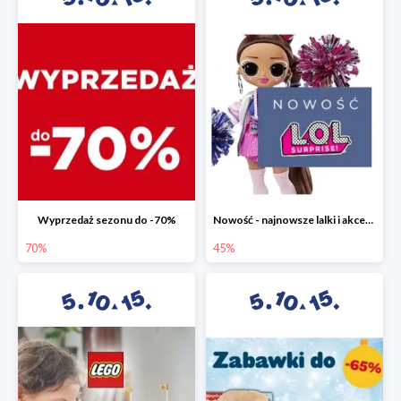
Wyprzedaż sezonu do -70%
Nowość - najnowsze lalki i akcesoria L.O.L. w 5.10.15 do -45%
70%
45%