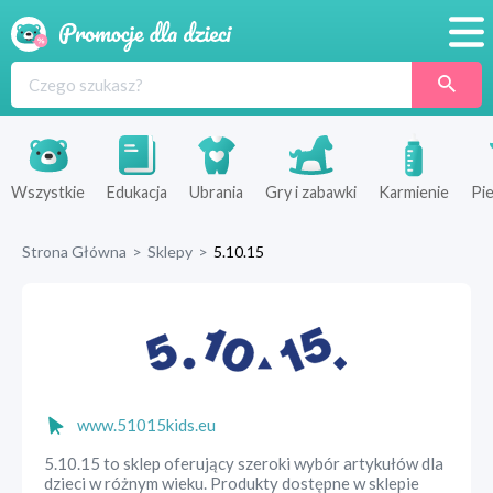
Promocje
Produkty
Sklepy
Wszystkie
Edukacja
Ubrania
Gry i zabawki
Karmienie
Pie
Blog
Strona Główna
>
Sklepy
>
5.10.15
Wyprawka
www.51015kids.eu
5.10.15 to sklep oferujący szeroki wybór artykułów dla
dzieci w różnym wieku. Produkty dostępne w sklepie