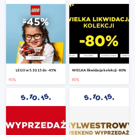
LEGO w 5.10.15 do -45%
WIELKA likwidacja kolekcji -80%
45%
80%