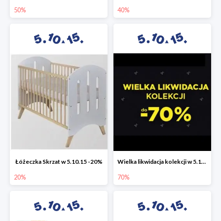
50%
40%
Łóżeczka Skrzat w 5.10.15 -20%
Wielka likwidacja kolekcji w 5.10.15 do -70%
20%
70%