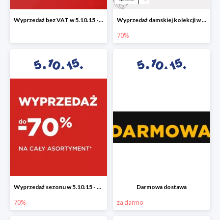
Wyprzedaż bez VAT w 5.10.15 - dodatkowe -23% rabatu
Wyprzedaż damskiej kolekcji w 5.10.15 - ubrania, obuwie i dodatki do -70%
70%
Wyprzedaż sezonu w 5.10.15 - cały asortyment -70%
Darmowa dostawa
70%
za darmo