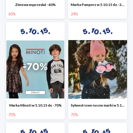
Zimowa wyprzedaż -60%
Marka Pampers w 5.10.15 do -24%
60%
24%
Marka Minoti w 5.10.15 do -70%
Sylwestrowe nocne marki w 5.10.15 do -70%
70%
70%