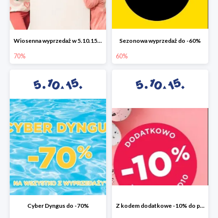
Wiosenna wyprzedaż w 5.10.15 do -70%
Sezonowa wyprzedaż do -60%
70%
60%
Cyber Dyngus do -70%
Z kodem dodatkowe -10% do promocji -50%!