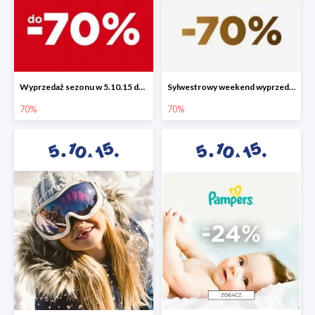
Wyprzedaż sezonu w 5.10.15 do -70%
Sylwestrowy weekend wyprzedaży do -70%
70%
70%