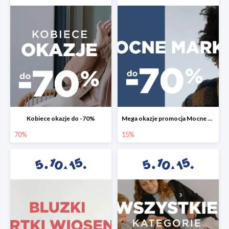
Kobiece okazje do -70%
Mega okazje promocja Mocne marki do -70%
70%
15%