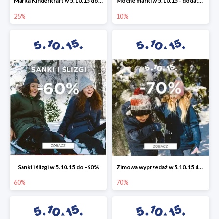
Marka Kinderkraft w 5.10.15 do -25%
Mocne marki w 5.10.15 - dodatkowe -10% rabatu
25%
10%
Sanki i ślizgi w 5.10.15 do -60%
Zimowa wyprzedaż w 5.10.15 do -70%
60%
70%