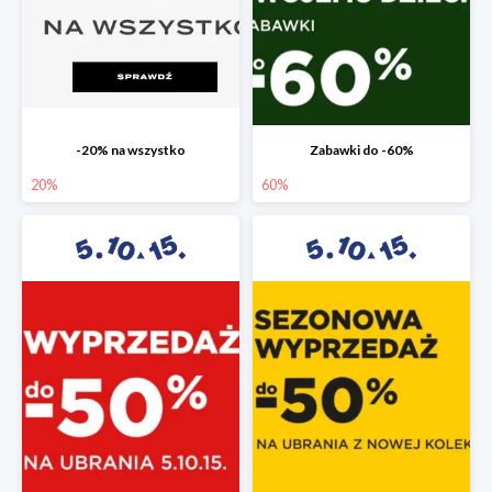
-20% na wszystko
Zabawki do -60%
20%
60%