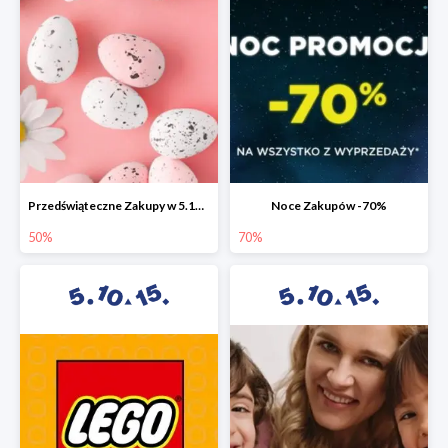
Przedświąteczne Zakupy w 5.10.15 do -50%
Noce Zakupów -70%
50%
70%