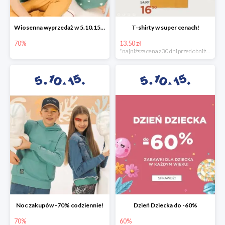
Wiosenna wyprzedaż w 5.10.15 -70%
T-shirty w super cenach!
70%
13.50 zł
*najniższa cena z 30 dni przed obniżką
Noc zakupów -70% codziennie!
Dzień Dziecka do -60%
70%
60%