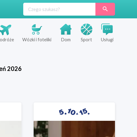
odróże
Wózki i foteliki
Dom
Sport
Usługi
ień
2026