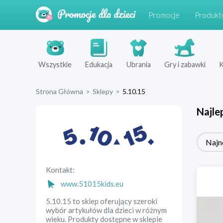
Promocje
Produkt
Wszystkie
Edukacja
Ubrania
Gry i zabawki
K
Strona Główna
>
Sklepy
>
5.10.15
Najle
Najn
Kontakt:
www.51015kids.eu
5.10.15 to sklep oferujący szeroki
wybór artykułów dla dzieci w różnym
wieku. Produkty dostępne w sklepie