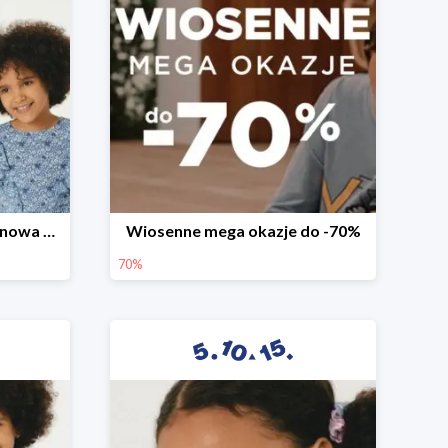
Witamy wiosnę! -30% na nowa kolekcję
Wiosenne mega okazje do -70%
70%