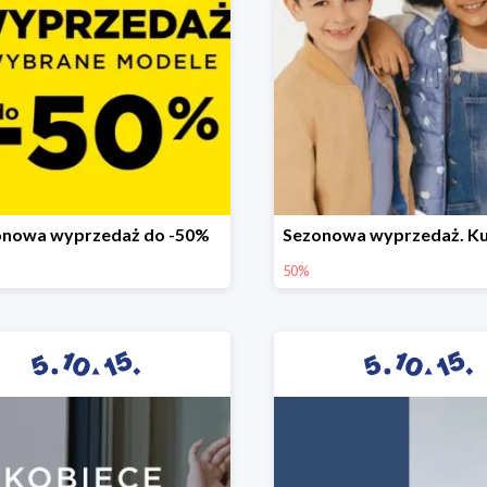
onowa wyprzedaż do -50%
50%