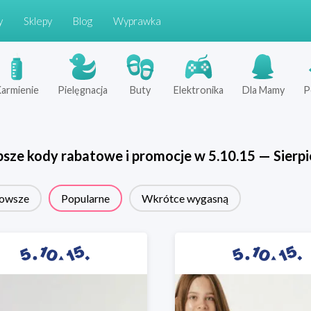
y
Sklepy
Blog
Wyprawka
armienie
Pielęgnacja
Buty
Elektronika
Dla Mamy
P
psze kody rabatowe i promocje w
5.10.15
—
Sierp
owsze
Popularne
Wkrótce wygasną