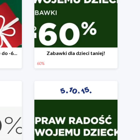
Mega rabaty pod choinkę do -60%
Zabawki dla dzieci taniej!
60%