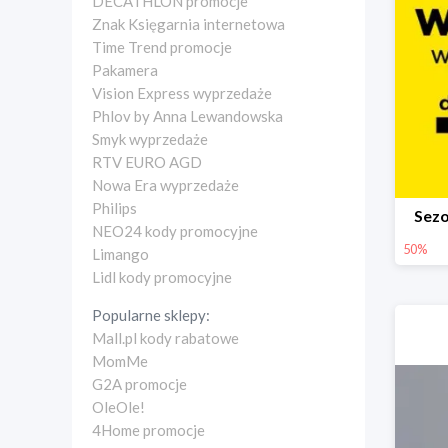
DECATHLON promocje
Znak Księgarnia internetowa
Time Trend promocje
Pakamera
Vision Express wyprzedaże
Phlov by Anna Lewandowska
Smyk wyprzedaże
RTV EURO AGD
Nowa Era wyprzedaże
Philips
Sez
NEO24 kody promocyjne
50%
Limango
Lidl kody promocyjne
Popularne sklepy:
Mall.pl kody rabatowe
MomMe
G2A promocje
OleOle!
4Home promocje