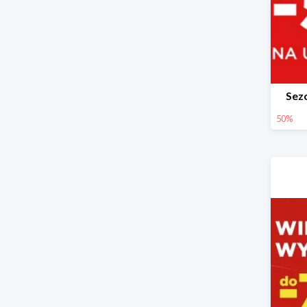
Sez
50%