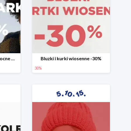
Mega okazje promocja Mocne marki do -70%
Bluzki i kurki wiosenne -30%
30%