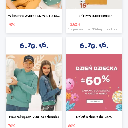
Wiosenna wyprzedaż w 5.10.15 -70%
T-shirty w super cenach!
70%
13.50 zł
*najniższa cena z 30 dni przed obniżką
Noc zakupów -70% codziennie!
Dzień Dziecka do -60%
70%
60%