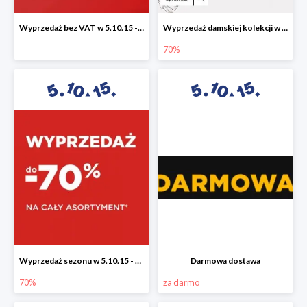
Wyprzedaż bez VAT w 5.10.15 - dodatkowe -23% rabatu
Wyprzedaż damskiej kolekcji w 5.10.15 - ubrania, obuwie i dodatki do -70%
70%
Wyprzedaż sezonu w 5.10.15 - cały asortyment -70%
Darmowa dostawa
70%
za darmo