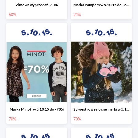
Zimowa wyprzedaż -60%
Marka Pampers w 5.10.15 do -24%
60%
24%
Marka Minoti w 5.10.15 do -70%
Sylwestrowe nocne marki w 5.10.15 do -70%
70%
70%