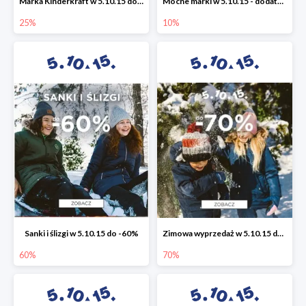
Marka Kinderkraft w 5.10.15 do -25%
Mocne marki w 5.10.15 - dodatkowe -10% rabatu
25%
10%
Sanki i ślizgi w 5.10.15 do -60%
Zimowa wyprzedaż w 5.10.15 do -70%
60%
70%