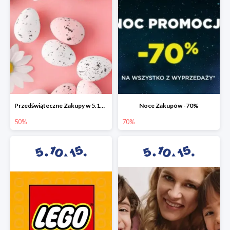
Przedświąteczne Zakupy w 5.10.15 do -50%
Noce Zakupów -70%
50%
70%