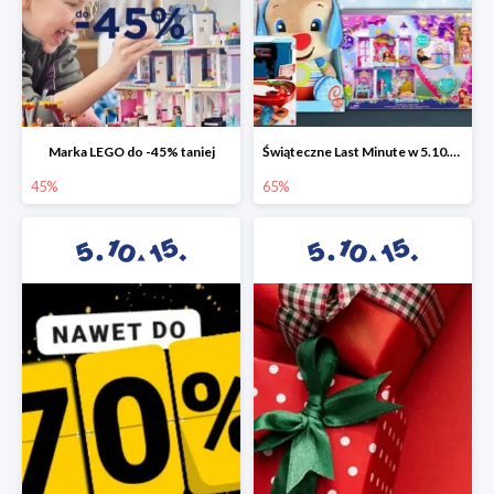
Marka LEGO do -45% taniej
Świąteczne Last Minute w 5.10.15 - zabawki do -65%
45%
65%