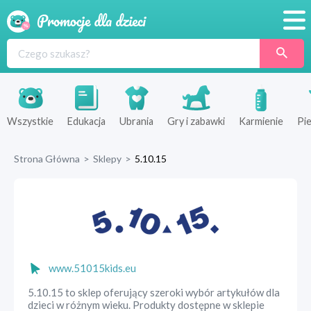
Promocje
Produkty
Sklepy
Wszystkie
Edukacja
Ubrania
Gry i zabawki
Karmienie
Pie
Blog
Strona Główna
>
Sklepy
>
5.10.15
Wyprawka
www.51015kids.eu
5.10.15 to sklep oferujący szeroki wybór artykułów dla
dzieci w różnym wieku. Produkty dostępne w sklepie