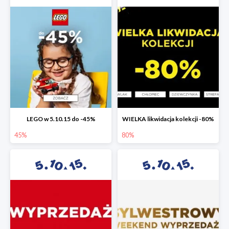
LEGO w 5.10.15 do -45%
WIELKA likwidacja kolekcji -80%
45%
80%