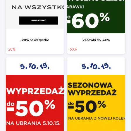
-20% na wszystko
Zabawki do -60%
20%
60%