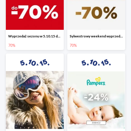
Wyprzedaż sezonu w 5.10.15 do -70%
Sylwestrowy weekend wyprzedaży do -70%
70%
70%