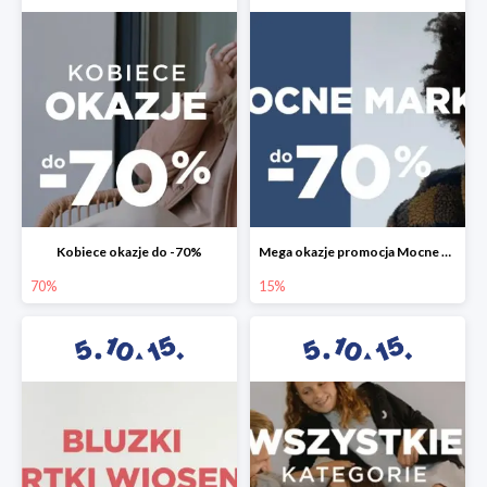
Kobiece okazje do -70%
Mega okazje promocja Mocne marki do -70%
70%
15%