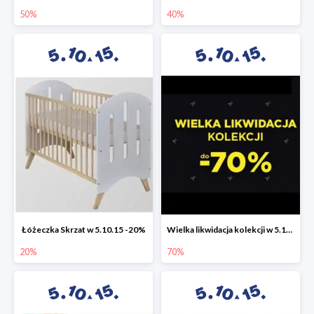
50%
40%
Łóżeczka Skrzat w 5.10.15 -20%
Wielka likwidacja kolekcji w 5.10.15 do -70%
20%
70%