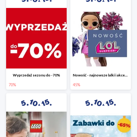
Wyprzedaż sezonu do -70%
Nowość - najnowsze lalki i akcesoria L.O.L. w 5.10.15 do -45%
70%
45%