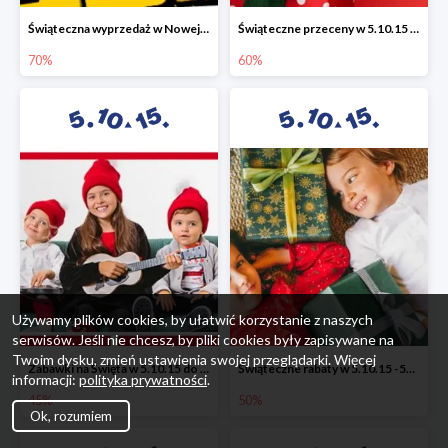
Świąteczna wyprzedaż w Nowej Erze - National Geographic Learning -70%
Świąteczne przeceny w 5.10.15 - wszystkie ubrania -60%
70%
60%
Używamy plików cookies, by ułatwić korzystanie z naszych
serwisów. Jeśli nie chcesz, by pliki cookies były zapisywane na
Twoim dysku, zmień ustawienia swojej przeglądarki. Więcej
Zabawki na Święta w 5.10.15 do -45%
Świąteczne rabaty w 5.10.15 -50%
informacji:
polityka prywatności
.
45%
50%
Ok, rozumiem