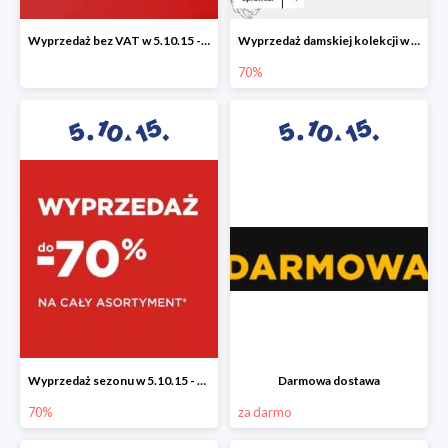
Wyprzedaż bez VAT w 5.10.15 - dodatkowe -23% rabatu
Wyprzedaż damskiej kolekcji w 5.10.15 - ubrania, obuwie i dodatki do -70%
70%
Wyprzedaż sezonu w 5.10.15 - cały asortyment -70%
Darmowa dostawa
70%
za darmo