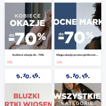
Kobiece okazje do -70%
Mega okazje promocja Mocne marki do -70%
70%
15%