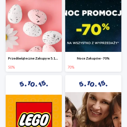
Przedświąteczne Zakupy w 5.10.15 do -50%
Noce Zakupów -70%
50%
70%