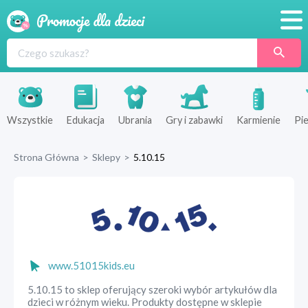
Promocje
Produkty
Sklepy
Wszystkie
Edukacja
Ubrania
Gry i zabawki
Karmienie
Pie
Blog
Strona Główna
>
Sklepy
>
5.10.15
Wyprawka
www.51015kids.eu
5.10.15 to sklep oferujący szeroki wybór artykułów dla
dzieci w różnym wieku. Produkty dostępne w sklepie