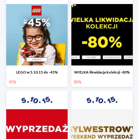
LEGO w 5.10.15 do -45%
WIELKA likwidacja kolekcji -80%
45%
80%