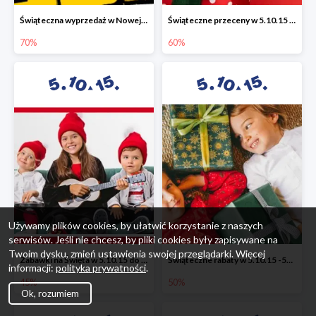
Świąteczna wyprzedaż w Nowej Erze - National Geographic Learning -70%
Świąteczne przeceny w 5.10.15 - wszystkie ubrania -60%
70%
60%
Używamy plików cookies, by ułatwić korzystanie z naszych
serwisów. Jeśli nie chcesz, by pliki cookies były zapisywane na
Twoim dysku, zmień ustawienia swojej przeglądarki. Więcej
Zabawki na Święta w 5.10.15 do -45%
Świąteczne rabaty w 5.10.15 -50%
informacji:
polityka prywatności
.
45%
50%
Ok, rozumiem