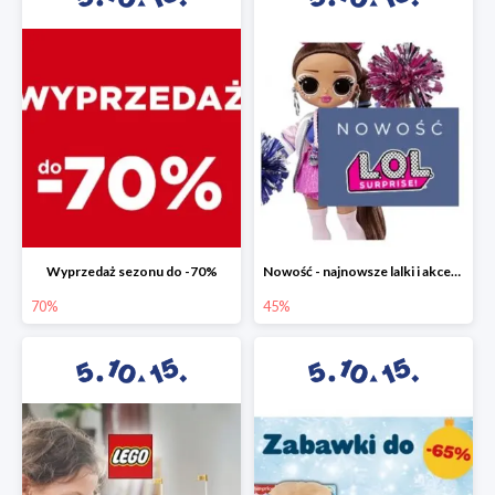
Wyprzedaż sezonu do -70%
Nowość - najnowsze lalki i akcesoria L.O.L. w 5.10.15 do -45%
70%
45%