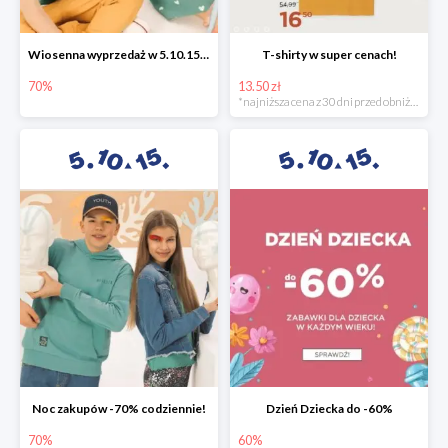
Wiosenna wyprzedaż w 5.10.15 -70%
T-shirty w super cenach!
70%
13.50 zł
*najniższa cena z 30 dni przed obniżką
Noc zakupów -70% codziennie!
Dzień Dziecka do -60%
70%
60%