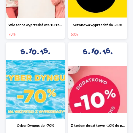
Wiosenna wyprzedaż w 5.10.15 do -70%
Sezonowa wyprzedaż do -60%
70%
60%
Cyber Dyngus do -70%
Z kodem dodatkowe -10% do promocji -50%!