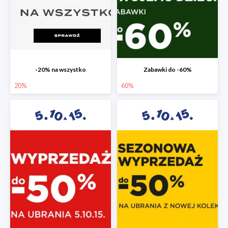
-20% na wszystko
Zabawki do -60%
20%
60%