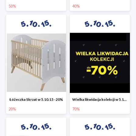
50%
40%
Łóżeczka Skrzat w 5.10.15 -20%
Wielka likwidacja kolekcji w 5.10.15 do -70%
20%
70%