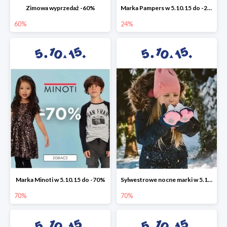
Zimowa wyprzedaż -60%
Marka Pampers w 5.10.15 do -24%
60%
24%
Marka Minoti w 5.10.15 do -70%
Sylwestrowe nocne marki w 5.10.15 do -70%
70%
70%