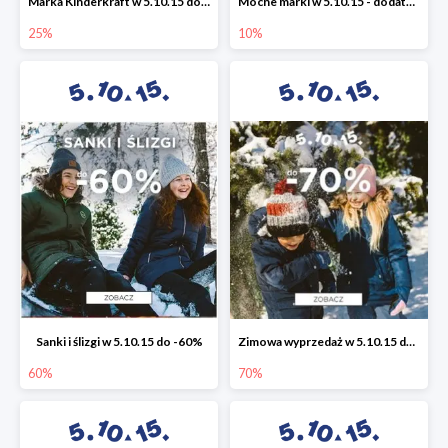
Marka Kinderkraft w 5.10.15 do -25%
Mocne marki w 5.10.15 - dodatkowe -10% rabatu
25%
10%
Sanki i ślizgi w 5.10.15 do -60%
Zimowa wyprzedaż w 5.10.15 do -70%
60%
70%