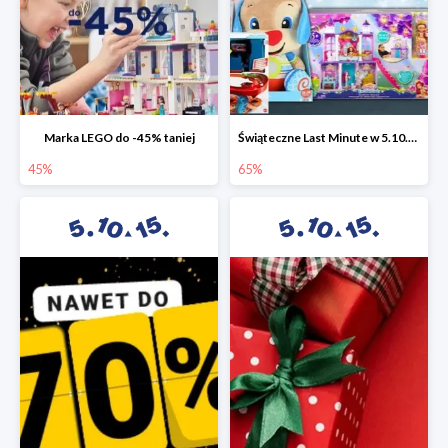
Marka LEGO do -45% taniej
Świąteczne Last Minute w 5.10.15 - zabawki do -65%
45%
65%