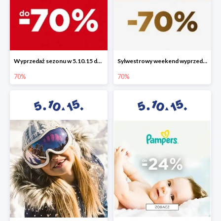
Wyprzedaż sezonu w 5.10.15 do -70%
Sylwestrowy weekend wyprzedaży do -70%
70%
70%