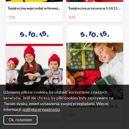
Świąteczna wyprzedaż w Nowej Erze - National Geographic Learning -70%
Świąteczne przeceny w 5.10.15 - wszystkie ubrania -60%
70%
60%
Używamy plików cookies, by ułatwić korzystanie z naszych
serwisów. Jeśli nie chcesz, by pliki cookies były zapisywane na
Twoim dysku, zmień ustawienia swojej przeglądarki. Więcej
Zabawki na Święta w 5.10.15 do -45%
Świąteczne rabaty w 5.10.15 -50%
informacji:
polityka prywatności
.
45%
50%
Ok, rozumiem