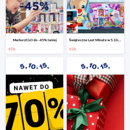
Marka LEGO do -45% taniej
Świąteczne Last Minute w 5.10.15 - zabawki do -65%
45%
65%