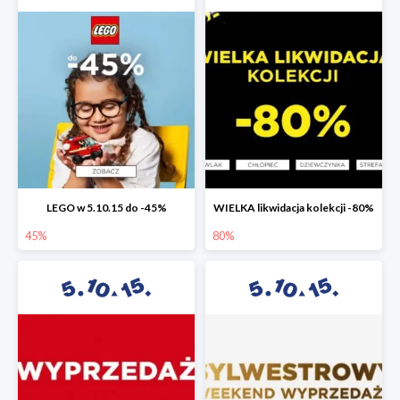
LEGO w 5.10.15 do -45%
WIELKA likwidacja kolekcji -80%
45%
80%