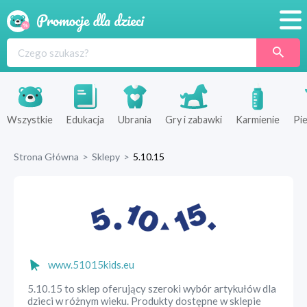
Promocje
Produkty
Sklepy
Wszystkie
Edukacja
Ubrania
Gry i zabawki
Karmienie
Pie
Blog
Strona Główna
>
Sklepy
>
5.10.15
Wyprawka
www.51015kids.eu
5.10.15 to sklep oferujący szeroki wybór artykułów dla
dzieci w różnym wieku. Produkty dostępne w sklepie