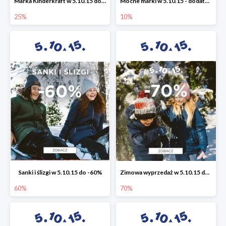
Marka Kinderkraft w 5.10.15 do -25%
Mocne marki w 5.10.15 - dodatkowe -10% rabatu
25%
10%
Sanki i ślizgi w 5.10.15 do -60%
Zimowa wyprzedaż w 5.10.15 do -70%
60%
70%