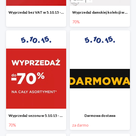
Wyprzedaż bez VAT w 5.10.15 - dodatkowe -23% rabatu
Wyprzedaż damskiej kolekcji w 5.10.15 - ubrania, obuwie i dodatki do -70%
70%
Wyprzedaż sezonu w 5.10.15 - cały asortyment -70%
Darmowa dostawa
70%
za darmo