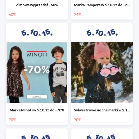
Zimowa wyprzedaż -60%
Marka Pampers w 5.10.15 do -24%
60%
24%
Marka Minoti w 5.10.15 do -70%
Sylwestrowe nocne marki w 5.10.15 do -70%
70%
70%