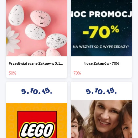
Przedświąteczne Zakupy w 5.10.15 do -50%
Noce Zakupów -70%
50%
70%