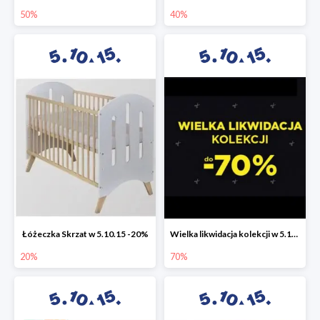
50%
40%
Łóżeczka Skrzat w 5.10.15 -20%
Wielka likwidacja kolekcji w 5.10.15 do -70%
20%
70%