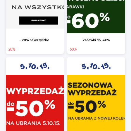
-20% na wszystko
Zabawki do -60%
20%
60%