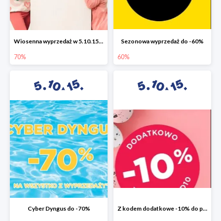
Wiosenna wyprzedaż w 5.10.15 do -70%
Sezonowa wyprzedaż do -60%
70%
60%
Cyber Dyngus do -70%
Z kodem dodatkowe -10% do promocji -50%!