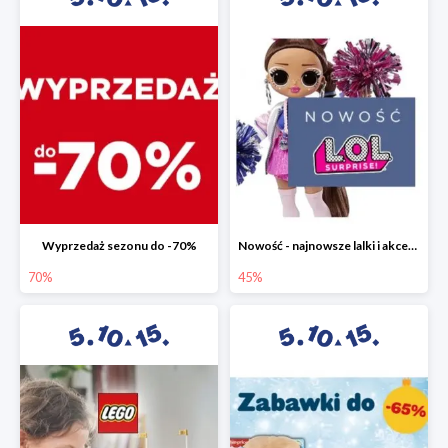
Wyprzedaż sezonu do -70%
Nowość - najnowsze lalki i akcesoria L.O.L. w 5.10.15 do -45%
70%
45%