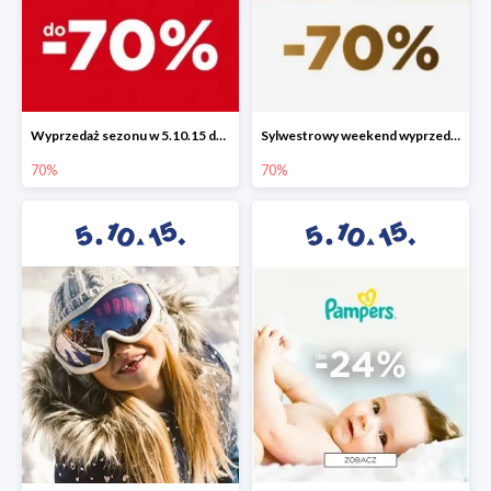
Wyprzedaż sezonu w 5.10.15 do -70%
Sylwestrowy weekend wyprzedaży do -70%
70%
70%