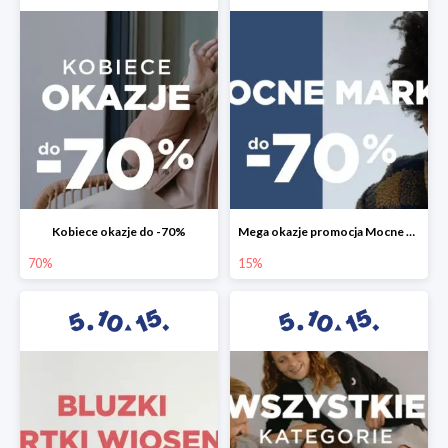
Kobiece okazje do -70%
Mega okazje promocja Mocne marki do -70%
70%
15%