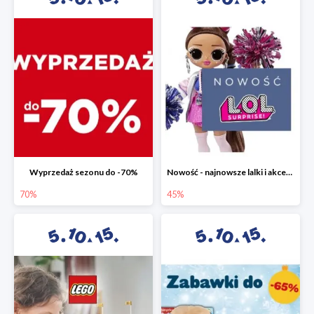
Wyprzedaż sezonu do -70%
Nowość - najnowsze lalki i akcesoria L.O.L. w 5.10.15 do -45%
70%
45%