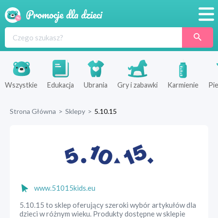
Promocje
Produkty
Sklepy
Wszystkie
Edukacja
Ubrania
Gry i zabawki
Karmienie
Pie
Blog
Strona Główna
>
Sklepy
>
5.10.15
Wyprawka
www.51015kids.eu
5.10.15 to sklep oferujący szeroki wybór artykułów dla
dzieci w różnym wieku. Produkty dostępne w sklepie