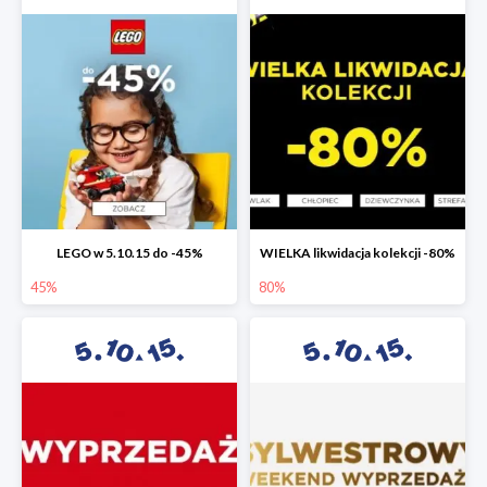
LEGO w 5.10.15 do -45%
WIELKA likwidacja kolekcji -80%
45%
80%