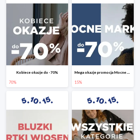
Kobiece okazje do -70%
Mega okazje promocja Mocne marki do -70%
70%
15%