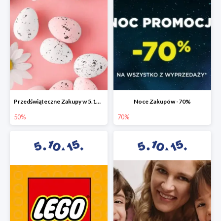
Przedświąteczne Zakupy w 5.10.15 do -50%
Noce Zakupów -70%
50%
70%