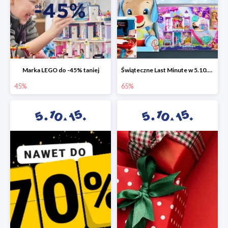
Marka LEGO do -45% taniej
Świąteczne Last Minute w 5.10.15 - zabawki do -65%
45%
65%