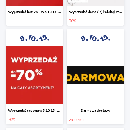
Wyprzedaż bez VAT w 5.10.15 - dodatkowe -23% rabatu
Wyprzedaż damskiej kolekcji w 5.10.15 - ubrania, obuwie i dodatki do -70%
70%
Wyprzedaż sezonu w 5.10.15 - cały asortyment -70%
Darmowa dostawa
70%
za darmo