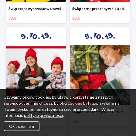
Świąteczna wyprzedaż w Nowej Erze - National Geographic Learning -70%
Świąteczne przeceny w 5.10.15 - wszystkie ubrania -60%
70%
60%
Używamy plików cookies, by ułatwić korzystanie z naszych
serwisów. Jeśli nie chcesz, by pliki cookies były zapisywane na
Twoim dysku, zmień ustawienia swojej przeglądarki. Więcej
Zabawki na Święta w 5.10.15 do -45%
Świąteczne rabaty w 5.10.15 -50%
informacji:
polityka prywatności
.
45%
50%
Ok, rozumiem