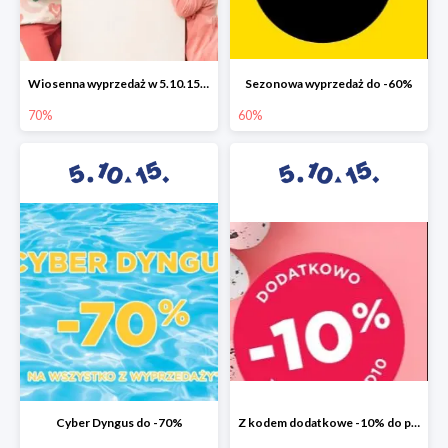
Wiosenna wyprzedaż w 5.10.15 do -70%
Sezonowa wyprzedaż do -60%
70%
60%
Cyber Dyngus do -70%
Z kodem dodatkowe -10% do promocji -50%!