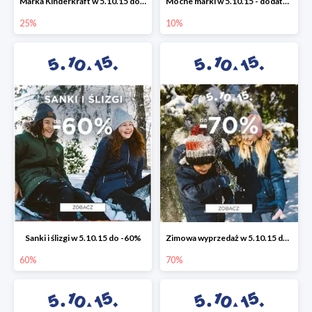
Marka Kinderkraft w 5.10.15 do -25%
Mocne marki w 5.10.15 - dodatkowe -10% rabatu
25%
10%
Sanki i ślizgi w 5.10.15 do -60%
Zimowa wyprzedaż w 5.10.15 do -70%
60%
70%