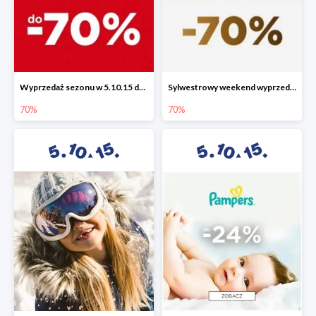
Wyprzedaż sezonu w 5.10.15 do -70%
Sylwestrowy weekend wyprzedaży do -70%
70%
70%