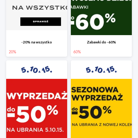
-20% na wszystko
Zabawki do -60%
20%
60%