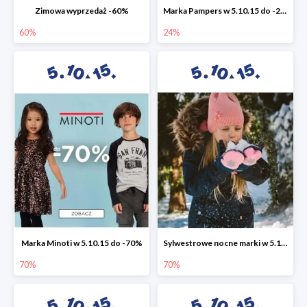
Zimowa wyprzedaż -60%
Marka Pampers w 5.10.15 do -24%
60%
24%
Marka Minoti w 5.10.15 do -70%
Sylwestrowe nocne marki w 5.10.15 do -70%
70%
70%