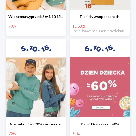
Wiosenna wyprzedaż w 5.10.15 -70%
T-shirty w super cenach!
70%
13.50 zł
*najniższa cena z 30 dni przed obniżką
Noc zakupów -70% codziennie!
Dzień Dziecka do -60%
70%
60%