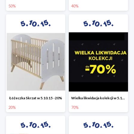
50%
40%
Łóżeczka Skrzat w 5.10.15 -20%
Wielka likwidacja kolekcji w 5.10.15 do -70%
20%
70%