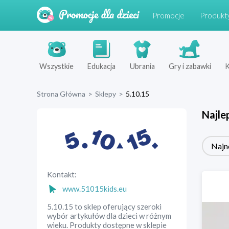
Promocje
Produkt
Wszystkie
Edukacja
Ubrania
Gry i zabawki
K
Strona Główna
>
Sklepy
>
5.10.15
Najle
Najn
Kontakt:
www.51015kids.eu
5.10.15 to sklep oferujący szeroki
wybór artykułów dla dzieci w różnym
wieku. Produkty dostępne w sklepie