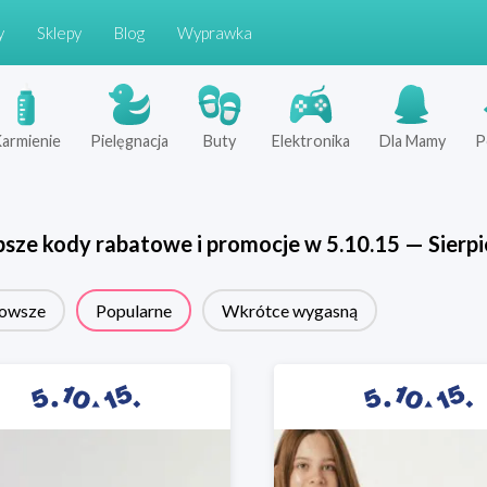
y
Sklepy
Blog
Wyprawka
armienie
Pielęgnacja
Buty
Elektronika
Dla Mamy
P
psze kody rabatowe i promocje w
5.10.15
—
Sierp
owsze
Popularne
Wkrótce wygasną