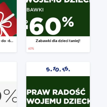
Mega rabaty pod choinkę do -60%
Zabawki dla dzieci taniej!
60%