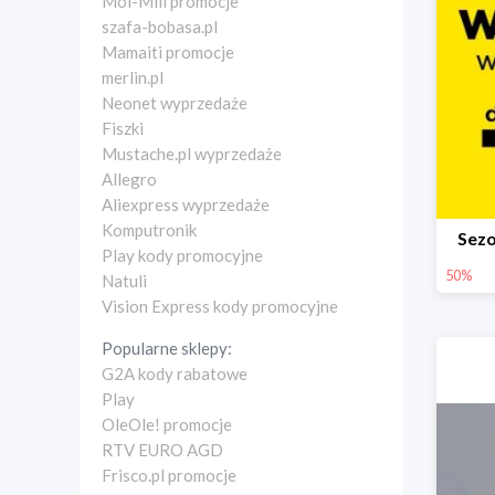
Moi-Mili promocje
szafa-bobasa.pl
Mamaiti promocje
merlin.pl
Neonet wyprzedaże
Fiszki
Mustache.pl wyprzedaże
Allegro
Aliexpress wyprzedaże
Komputronik
Sez
Play kody promocyjne
50%
Natuli
Vision Express kody promocyjne
Popularne sklepy:
G2A kody rabatowe
Play
OleOle! promocje
RTV EURO AGD
Frisco.pl promocje