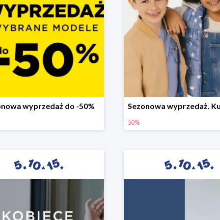
onowa wyprzedaż do -50%
50%