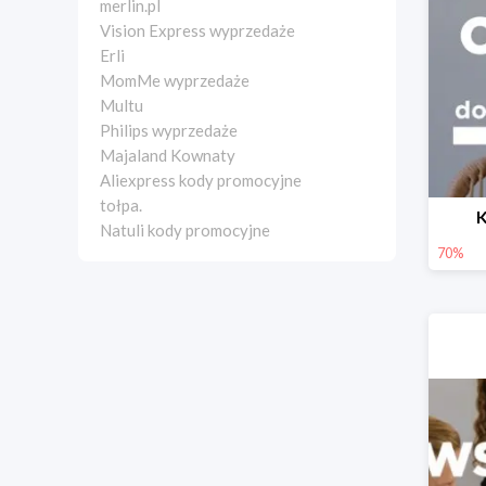
merlin.pl
Vision Express wyprzedaże
Erli
MomMe wyprzedaże
Multu
Philips wyprzedaże
Majaland Kownaty
Aliexpress kody promocyjne
tołpa.
K
Natuli kody promocyjne
70%