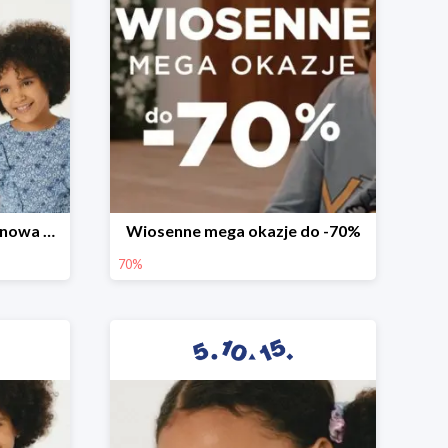
Witamy wiosnę! -30% na nowa kolekcję
Wiosenne mega okazje do -70%
70%