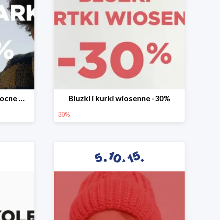
Mega okazje promocja Mocne marki do -70%
Bluzki i kurki wiosenne -30%
30%