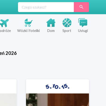
odróże
Wózki i foteliki
Dom
Sport
Usługi
ień
2026