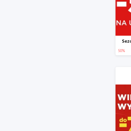
Sez
50%