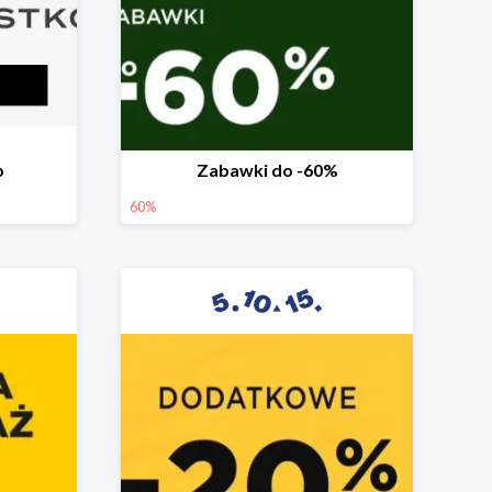
o
Zabawki do -60%
60%