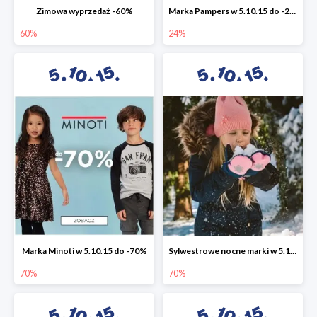
Zimowa wyprzedaż -60%
Marka Pampers w 5.10.15 do -24%
60%
24%
Marka Minoti w 5.10.15 do -70%
Sylwestrowe nocne marki w 5.10.15 do -70%
70%
70%