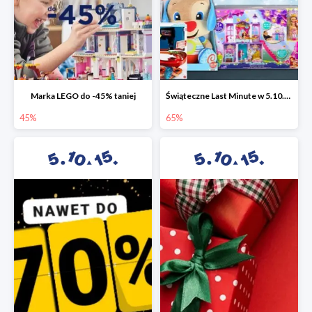
Marka LEGO do -45% taniej
Świąteczne Last Minute w 5.10.15 - zabawki do -65%
45%
65%