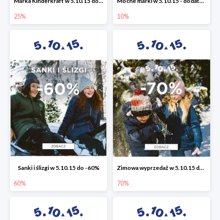
Marka Kinderkraft w 5.10.15 do -25%
Mocne marki w 5.10.15 - dodatkowe -10% rabatu
25%
10%
Sanki i ślizgi w 5.10.15 do -60%
Zimowa wyprzedaż w 5.10.15 do -70%
60%
70%