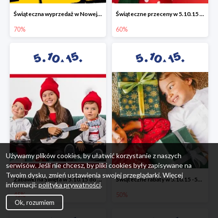
Świąteczna wyprzedaż w Nowej Erze - National Geographic Learning -70%
Świąteczne przeceny w 5.10.15 - wszystkie ubrania -60%
70%
60%
Używamy plików cookies, by ułatwić korzystanie z naszych
serwisów. Jeśli nie chcesz, by pliki cookies były zapisywane na
Twoim dysku, zmień ustawienia swojej przeglądarki. Więcej
Zabawki na Święta w 5.10.15 do -45%
Świąteczne rabaty w 5.10.15 -50%
informacji:
polityka prywatności
.
45%
50%
Ok, rozumiem