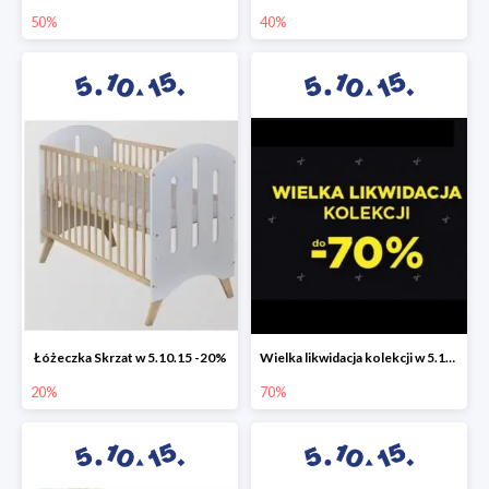
50%
40%
Łóżeczka Skrzat w 5.10.15 -20%
Wielka likwidacja kolekcji w 5.10.15 do -70%
20%
70%