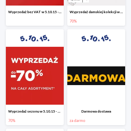
Wyprzedaż bez VAT w 5.10.15 - dodatkowe -23% rabatu
Wyprzedaż damskiej kolekcji w 5.10.15 - ubrania, obuwie i dodatki do -70%
70%
Wyprzedaż sezonu w 5.10.15 - cały asortyment -70%
Darmowa dostawa
70%
za darmo