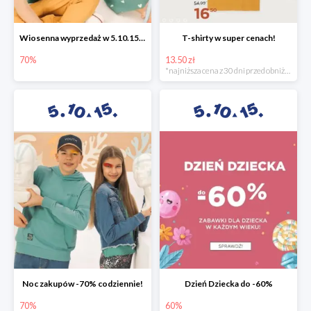
Wiosenna wyprzedaż w 5.10.15 -70%
T-shirty w super cenach!
70%
13.50 zł
*najniższa cena z 30 dni przed obniżką
Noc zakupów -70% codziennie!
Dzień Dziecka do -60%
70%
60%