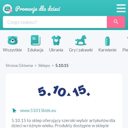
Promocje
Produkty
Sklepy
Wszystkie
Edukacja
Ubrania
Gry i zabawki
Karmienie
Pie
Blog
Strona Główna
>
Sklepy
>
5.10.15
Wyprawka
www.51015kids.eu
5.10.15 to sklep oferujący szeroki wybór artykułów dla
dzieci w różnym wieku. Produkty dostępne w sklepie