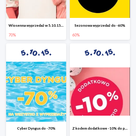
Wiosenna wyprzedaż w 5.10.15 do -70%
Sezonowa wyprzedaż do -60%
70%
60%
Cyber Dyngus do -70%
Z kodem dodatkowe -10% do promocji -50%!