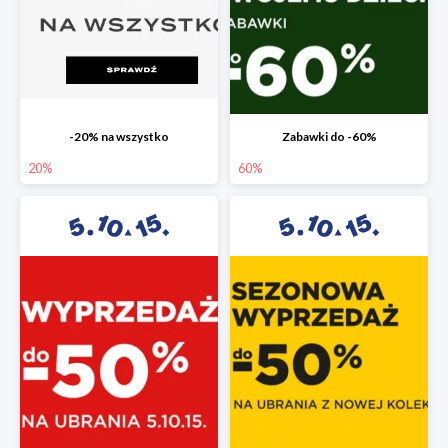
-20% na wszystko
Zabawki do -60%
20%
60%