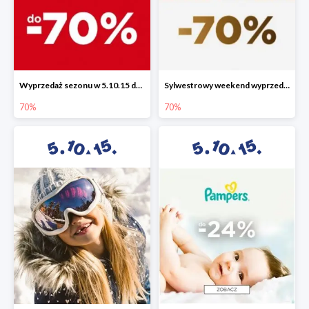
Wyprzedaż sezonu w 5.10.15 do -70%
Sylwestrowy weekend wyprzedaży do -70%
70%
70%