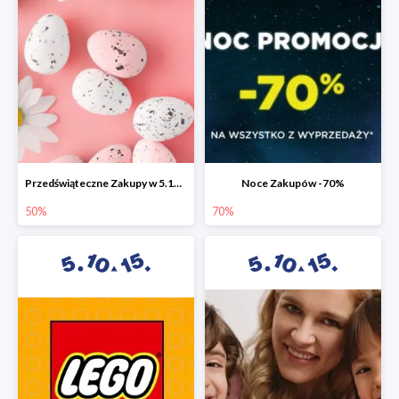
Przedświąteczne Zakupy w 5.10.15 do -50%
Noce Zakupów -70%
50%
70%