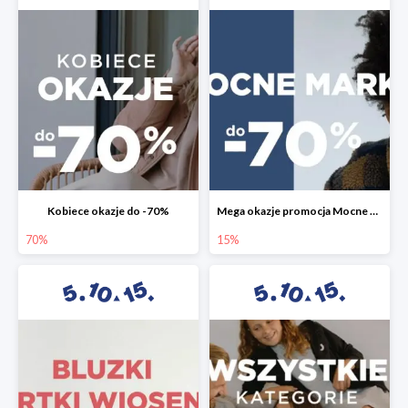
Kobiece okazje do -70%
Mega okazje promocja Mocne marki do -70%
70%
15%