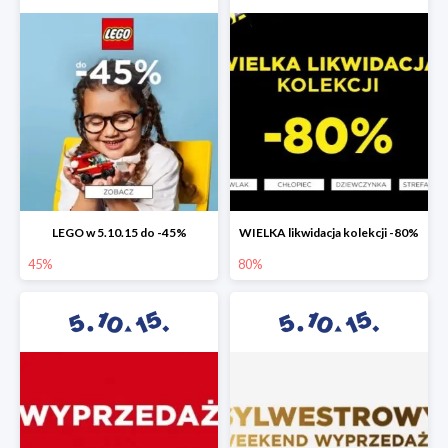
LEGO w 5.10.15 do -45%
WIELKA likwidacja kolekcji -80%
45%
80%