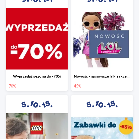
Wyprzedaż sezonu do -70%
Nowość - najnowsze lalki i akcesoria L.O.L. w 5.10.15 do -45%
70%
45%