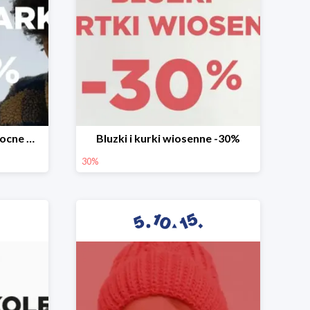
Mega okazje promocja Mocne marki do -70%
Bluzki i kurki wiosenne -30%
30%