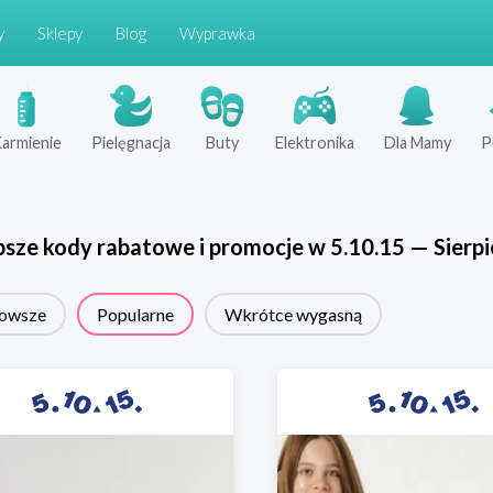
y
Sklepy
Blog
Wyprawka
armienie
Pielęgnacja
Buty
Elektronika
Dla Mamy
P
psze kody rabatowe i promocje w
5.10.15
—
Sierp
owsze
Popularne
Wkrótce wygasną