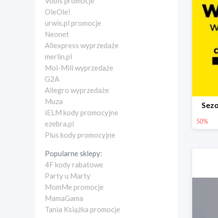
Vobis promocje
OleOle!
urwis.pl promocje
Neonet
Aliexpress wyprzedaże
merlin.pl
Moi-Mili wyprzedaże
G2A
Allegro wyprzedaże
Muza
Sez
iELM kody promocyjne
50%
ezebra.pl
Plus kody promocyjne
Popularne sklepy:
4F kody rabatowe
Party u Marty
MomMe promocje
MamaGama
Tania Książka promocje