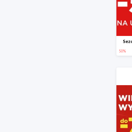
Sez
50%