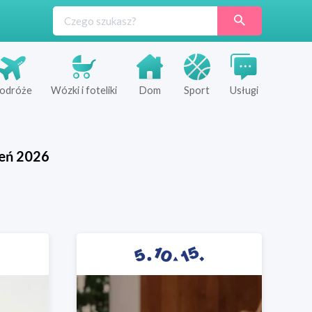
odróże
Wózki i foteliki
Dom
Sport
Usługi
ień
2026