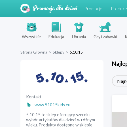
Promocje
Produkt
Wszystkie
Edukacja
Ubrania
Gry i zabawki
K
Strona Główna
>
Sklepy
>
5.10.15
Najle
Najn
Kontakt:
www.51015kids.eu
5.10.15 to sklep oferujący szeroki
wybór artykułów dla dzieci w różnym
wieku. Produkty dostępne w sklepie