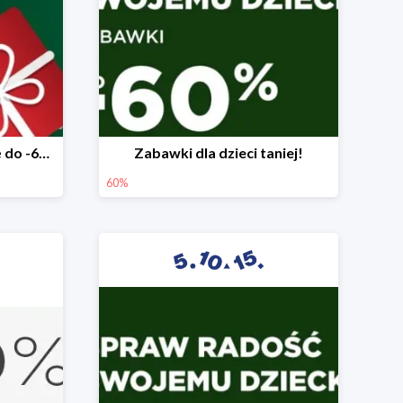
Mega rabaty pod choinkę do -60%
Zabawki dla dzieci taniej!
60%