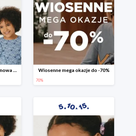
Witamy wiosnę! -30% na nowa kolekcję
Wiosenne mega okazje do -70%
70%