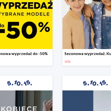
onowa wyprzedaż do -50%
50%