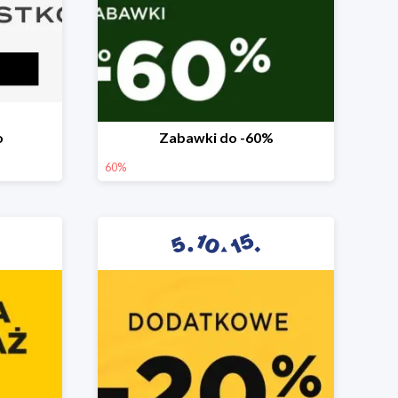
o
Zabawki do -60%
60%