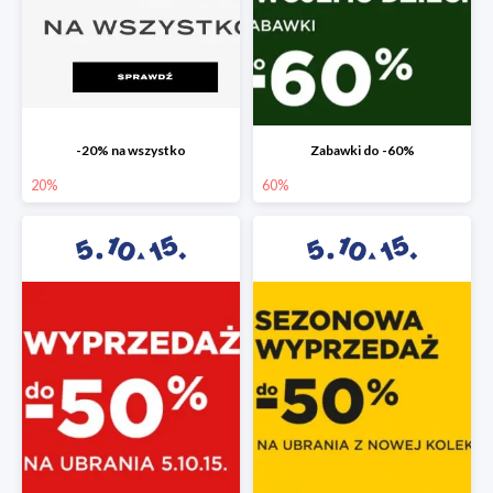
-20% na wszystko
Zabawki do -60%
20%
60%