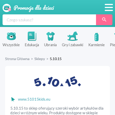
Promocje
Produkty
Sklepy
Wszystkie
Edukacja
Ubrania
Gry i zabawki
Karmienie
Pie
Blog
Strona Główna
>
Sklepy
>
5.10.15
Wyprawka
www.51015kids.eu
5.10.15 to sklep oferujący szeroki wybór artykułów dla
dzieci w różnym wieku. Produkty dostępne w sklepie