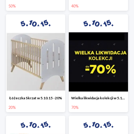
50%
40%
Łóżeczka Skrzat w 5.10.15 -20%
Wielka likwidacja kolekcji w 5.10.15 do -70%
20%
70%