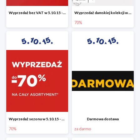
Wyprzedaż bez VAT w 5.10.15 - dodatkowe -23% rabatu
Wyprzedaż damskiej kolekcji w 5.10.15 - ubrania, obuwie i dodatki do -70%
70%
Wyprzedaż sezonu w 5.10.15 - cały asortyment -70%
Darmowa dostawa
70%
za darmo