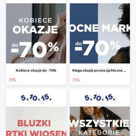
Kobiece okazje do -70%
Mega okazje promocja Mocne marki do -70%
70%
15%