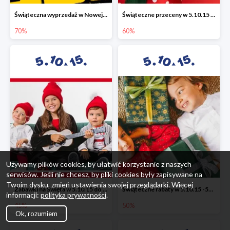
Świąteczna wyprzedaż w Nowej Erze - National Geographic Learning -70%
Świąteczne przeceny w 5.10.15 - wszystkie ubrania -60%
70%
60%
Używamy plików cookies, by ułatwić korzystanie z naszych
serwisów. Jeśli nie chcesz, by pliki cookies były zapisywane na
Twoim dysku, zmień ustawienia swojej przeglądarki. Więcej
Zabawki na Święta w 5.10.15 do -45%
Świąteczne rabaty w 5.10.15 -50%
informacji:
polityka prywatności
.
45%
50%
Ok, rozumiem