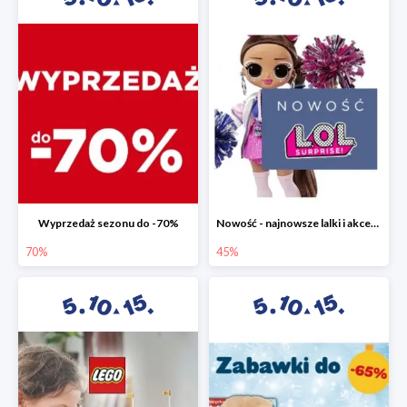
Wyprzedaż sezonu do -70%
Nowość - najnowsze lalki i akcesoria L.O.L. w 5.10.15 do -45%
70%
45%