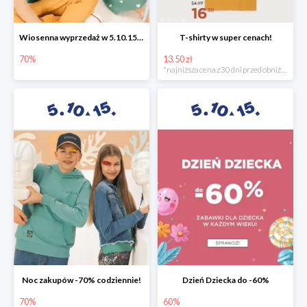
Wiosenna wyprzedaż w 5.10.15 -70%
T-shirty w super cenach!
70%
13.50 zł
*najniższa cena z 30 dni przed obniżką
Noc zakupów -70% codziennie!
Dzień Dziecka do -60%
70%
60%