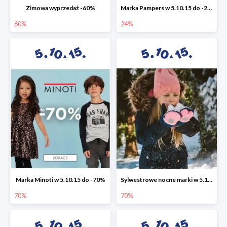
Zimowa wyprzedaż -60%
Marka Pampers w 5.10.15 do -24%
60%
24%
Marka Minoti w 5.10.15 do -70%
Sylwestrowe nocne marki w 5.10.15 do -70%
70%
70%