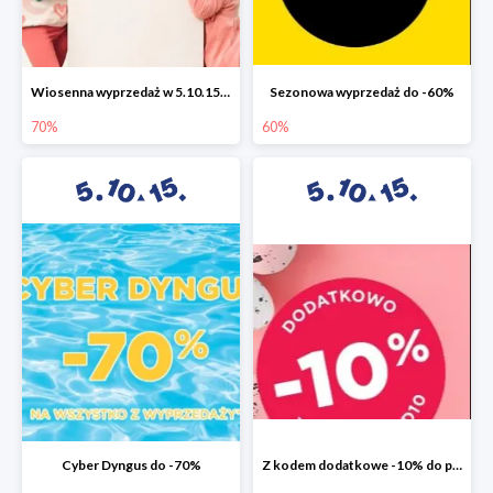
Wiosenna wyprzedaż w 5.10.15 do -70%
Sezonowa wyprzedaż do -60%
70%
60%
Cyber Dyngus do -70%
Z kodem dodatkowe -10% do promocji -50%!