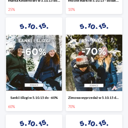
Marka Kinderkraft w 5.10.15 do -25%
Mocne marki w 5.10.15 - dodatkowe -10% rabatu
25%
10%
Sanki i ślizgi w 5.10.15 do -60%
Zimowa wyprzedaż w 5.10.15 do -70%
60%
70%