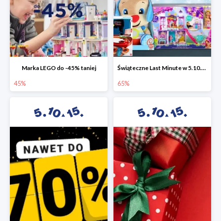
Marka LEGO do -45% taniej
Świąteczne Last Minute w 5.10.15 - zabawki do -65%
45%
65%