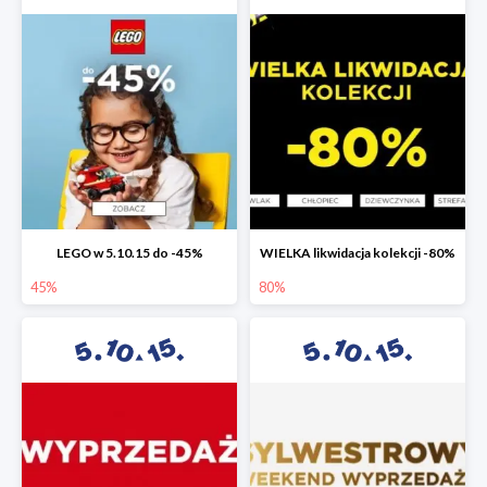
LEGO w 5.10.15 do -45%
WIELKA likwidacja kolekcji -80%
45%
80%