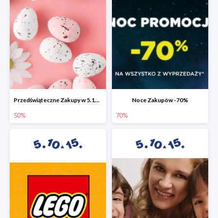
Przedświąteczne Zakupy w 5.10.15 do -50%
Noce Zakupów -70%
50%
70%