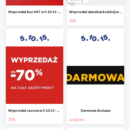
Wyprzedaż bez VAT w 5.10.15 - dodatkowe -23% rabatu
Wyprzedaż damskiej kolekcji w 5.10.15 - ubrania, obuwie i dodatki do -70%
70%
Wyprzedaż sezonu w 5.10.15 - cały asortyment -70%
Darmowa dostawa
70%
za darmo