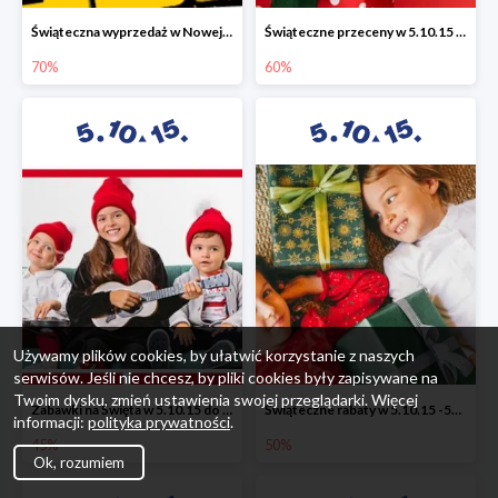
Świąteczna wyprzedaż w Nowej Erze - National Geographic Learning -70%
Świąteczne przeceny w 5.10.15 - wszystkie ubrania -60%
70%
60%
Używamy plików cookies, by ułatwić korzystanie z naszych
serwisów. Jeśli nie chcesz, by pliki cookies były zapisywane na
Twoim dysku, zmień ustawienia swojej przeglądarki. Więcej
Zabawki na Święta w 5.10.15 do -45%
Świąteczne rabaty w 5.10.15 -50%
informacji:
polityka prywatności
.
45%
50%
Ok, rozumiem