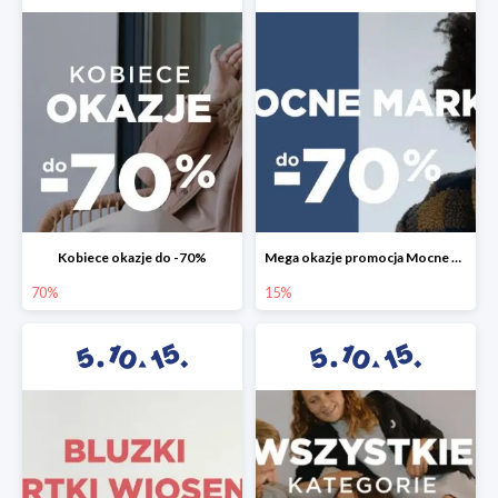
Kobiece okazje do -70%
Mega okazje promocja Mocne marki do -70%
70%
15%