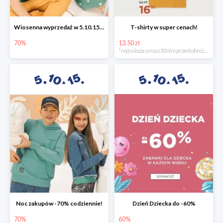
Wiosenna wyprzedaż w 5.10.15 -70%
T-shirty w super cenach!
70%
13.50 zł
*najniższa cena z 30 dni przed obniżką
Noc zakupów -70% codziennie!
Dzień Dziecka do -60%
70%
60%