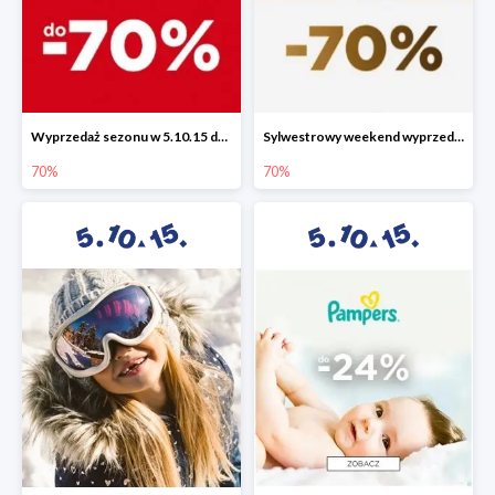
Wyprzedaż sezonu w 5.10.15 do -70%
Sylwestrowy weekend wyprzedaży do -70%
70%
70%