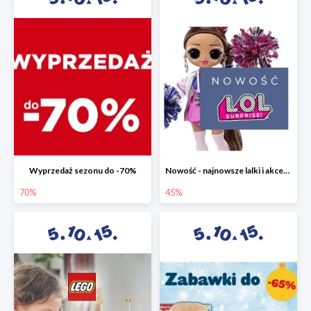
Wyprzedaż sezonu do -70%
Nowość - najnowsze lalki i akcesoria L.O.L. w 5.10.15 do -45%
70%
45%