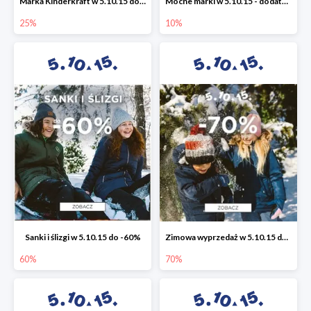
Marka Kinderkraft w 5.10.15 do -25%
Mocne marki w 5.10.15 - dodatkowe -10% rabatu
25%
10%
Sanki i ślizgi w 5.10.15 do -60%
Zimowa wyprzedaż w 5.10.15 do -70%
60%
70%