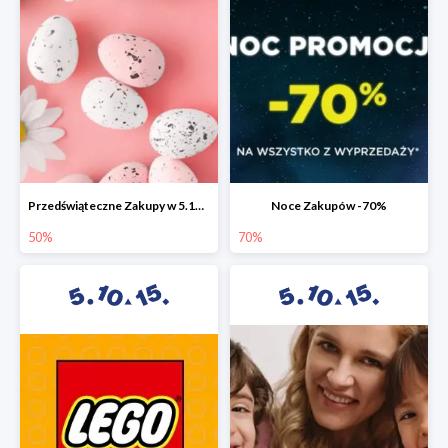
Przedświąteczne Zakupy w 5.10.15 do -50%
Noce Zakupów -70%
50%
70%