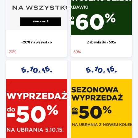
-20% na wszystko
Zabawki do -60%
20%
60%