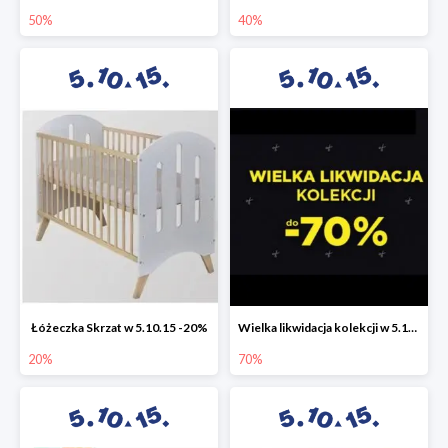
50%
40%
Łóżeczka Skrzat w 5.10.15 -20%
Wielka likwidacja kolekcji w 5.10.15 do -70%
20%
70%