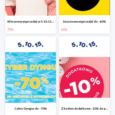
Wiosenna wyprzedaż w 5.10.15 do -70%
Sezonowa wyprzedaż do -60%
70%
60%
Cyber Dyngus do -70%
Z kodem dodatkowe -10% do promocji -50%!