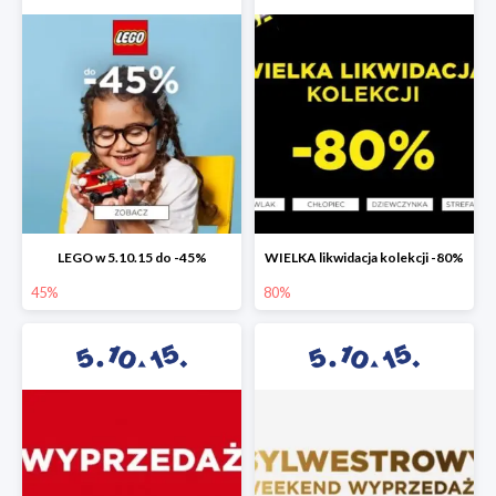
LEGO w 5.10.15 do -45%
WIELKA likwidacja kolekcji -80%
45%
80%