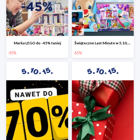
Marka LEGO do -45% taniej
Świąteczne Last Minute w 5.10.15 - zabawki do -65%
45%
65%