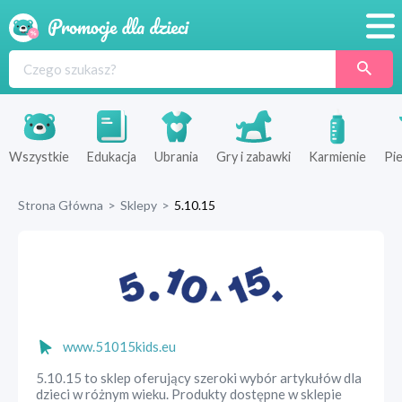
Promocje
Produkty
Sklepy
Wszystkie
Edukacja
Ubrania
Gry i zabawki
Karmienie
Pie
Blog
Strona Główna
>
Sklepy
>
5.10.15
Wyprawka
www.51015kids.eu
5.10.15 to sklep oferujący szeroki wybór artykułów dla
dzieci w różnym wieku. Produkty dostępne w sklepie