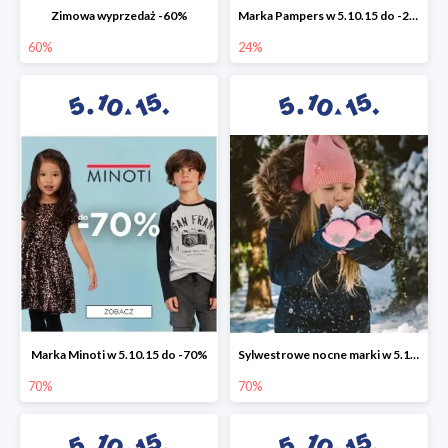
Zimowa wyprzedaż -60%
Marka Pampers w 5.10.15 do -24%
60%
24%
Marka Minoti w 5.10.15 do -70%
Sylwestrowe nocne marki w 5.10.15 do -70%
70%
70%