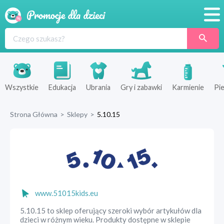
Promocje
Produkty
Sklepy
Wszystkie
Edukacja
Ubrania
Gry i zabawki
Karmienie
Pie
Blog
Strona Główna
>
Sklepy
>
5.10.15
Wyprawka
www.51015kids.eu
5.10.15 to sklep oferujący szeroki wybór artykułów dla
dzieci w różnym wieku. Produkty dostępne w sklepie