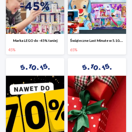
Marka LEGO do -45% taniej
Świąteczne Last Minute w 5.10.15 - zabawki do -65%
45%
65%