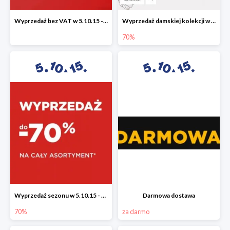
Wyprzedaż bez VAT w 5.10.15 - dodatkowe -23% rabatu
Wyprzedaż damskiej kolekcji w 5.10.15 - ubrania, obuwie i dodatki do -70%
70%
Wyprzedaż sezonu w 5.10.15 - cały asortyment -70%
Darmowa dostawa
70%
za darmo