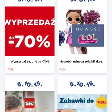
Wyprzedaż sezonu do -70%
Nowość - najnowsze lalki i akcesoria L.O.L. w 5.10.15 do -45%
70%
45%