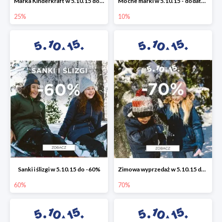
Marka Kinderkraft w 5.10.15 do -25%
Mocne marki w 5.10.15 - dodatkowe -10% rabatu
25%
10%
Sanki i ślizgi w 5.10.15 do -60%
Zimowa wyprzedaż w 5.10.15 do -70%
60%
70%