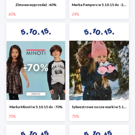
Zimowa wyprzedaż -60%
Marka Pampers w 5.10.15 do -24%
60%
24%
Marka Minoti w 5.10.15 do -70%
Sylwestrowe nocne marki w 5.10.15 do -70%
70%
70%