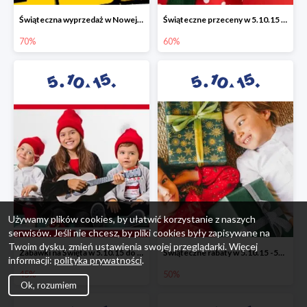
Świąteczna wyprzedaż w Nowej Erze - National Geographic Learning -70%
Świąteczne przeceny w 5.10.15 - wszystkie ubrania -60%
70%
60%
Używamy plików cookies, by ułatwić korzystanie z naszych
serwisów. Jeśli nie chcesz, by pliki cookies były zapisywane na
Twoim dysku, zmień ustawienia swojej przeglądarki. Więcej
Zabawki na Święta w 5.10.15 do -45%
Świąteczne rabaty w 5.10.15 -50%
informacji:
polityka prywatności
.
45%
50%
Ok, rozumiem