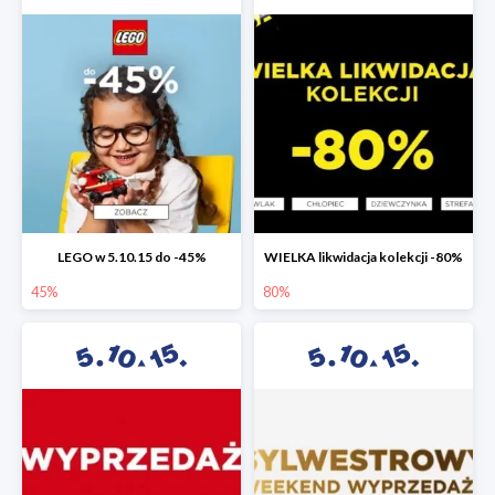
LEGO w 5.10.15 do -45%
WIELKA likwidacja kolekcji -80%
45%
80%