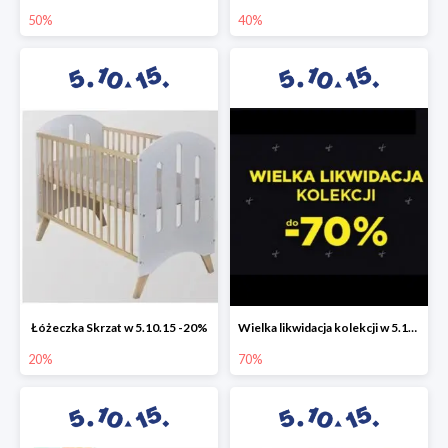
50%
40%
Łóżeczka Skrzat w 5.10.15 -20%
Wielka likwidacja kolekcji w 5.10.15 do -70%
20%
70%