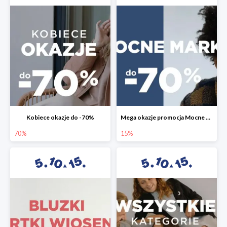
Kobiece okazje do -70%
Mega okazje promocja Mocne marki do -70%
70%
15%