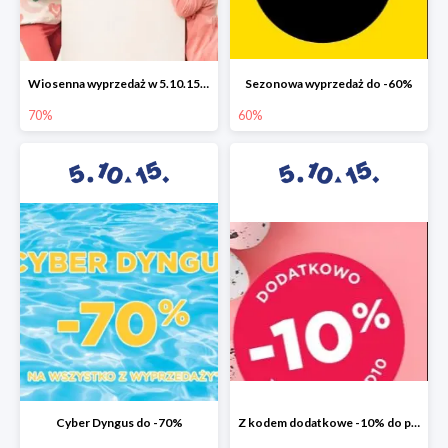
Wiosenna wyprzedaż w 5.10.15 do -70%
Sezonowa wyprzedaż do -60%
70%
60%
Cyber Dyngus do -70%
Z kodem dodatkowe -10% do promocji -50%!