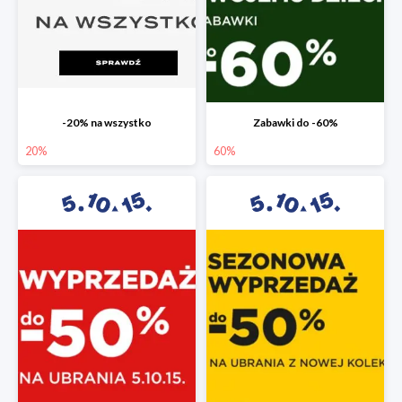
-20% na wszystko
Zabawki do -60%
20%
60%