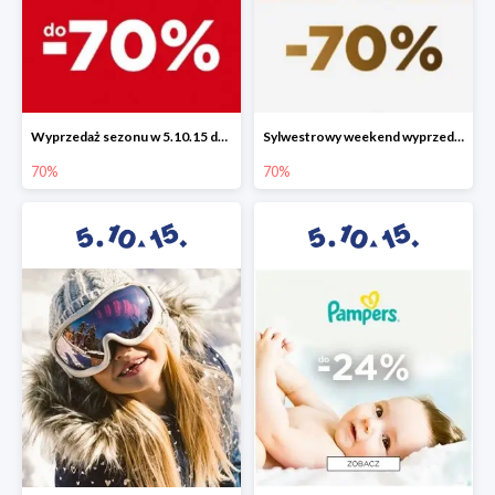
Wyprzedaż sezonu w 5.10.15 do -70%
Sylwestrowy weekend wyprzedaży do -70%
70%
70%