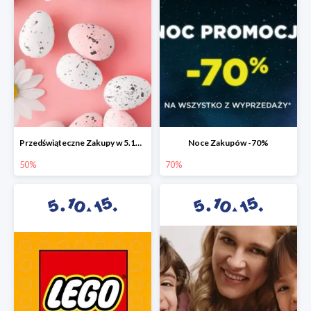
Przedświąteczne Zakupy w 5.10.15 do -50%
Noce Zakupów -70%
50%
70%