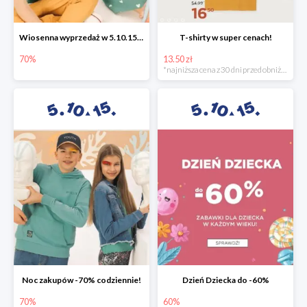
Wiosenna wyprzedaż w 5.10.15 -70%
T-shirty w super cenach!
70%
13.50 zł
*najniższa cena z 30 dni przed obniżką
Noc zakupów -70% codziennie!
Dzień Dziecka do -60%
70%
60%