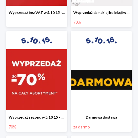
Wyprzedaż bez VAT w 5.10.15 - dodatkowe -23% rabatu
Wyprzedaż damskiej kolekcji w 5.10.15 - ubrania, obuwie i dodatki do -70%
70%
Wyprzedaż sezonu w 5.10.15 - cały asortyment -70%
Darmowa dostawa
70%
za darmo