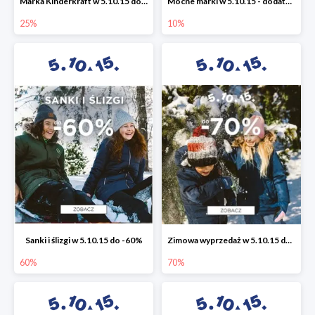
Marka Kinderkraft w 5.10.15 do -25%
Mocne marki w 5.10.15 - dodatkowe -10% rabatu
25%
10%
Sanki i ślizgi w 5.10.15 do -60%
Zimowa wyprzedaż w 5.10.15 do -70%
60%
70%