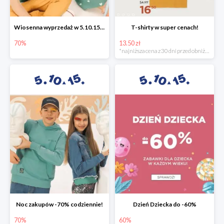
Wiosenna wyprzedaż w 5.10.15 -70%
T-shirty w super cenach!
70%
13.50 zł
*najniższa cena z 30 dni przed obniżką
Noc zakupów -70% codziennie!
Dzień Dziecka do -60%
70%
60%