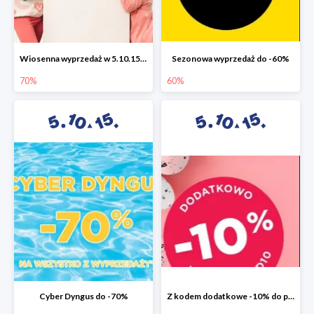
Wiosenna wyprzedaż w 5.10.15 do -70%
Sezonowa wyprzedaż do -60%
70%
60%
Cyber Dyngus do -70%
Z kodem dodatkowe -10% do promocji -50%!