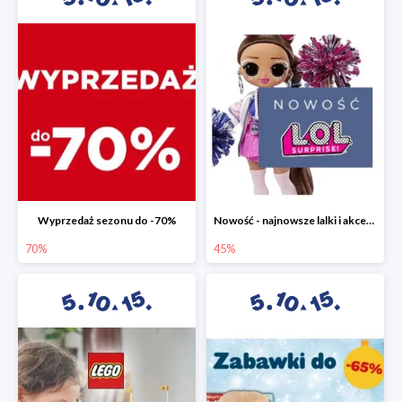
Wyprzedaż sezonu do -70%
Nowość - najnowsze lalki i akcesoria L.O.L. w 5.10.15 do -45%
70%
45%