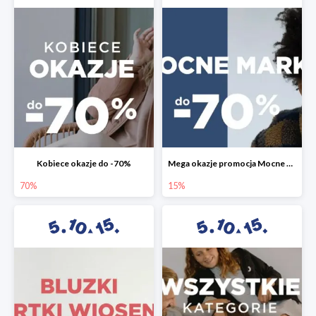
Kobiece okazje do -70%
Mega okazje promocja Mocne marki do -70%
70%
15%