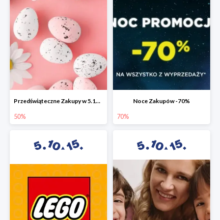
Przedświąteczne Zakupy w 5.10.15 do -50%
Noce Zakupów -70%
50%
70%