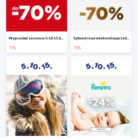
Wyprzedaż sezonu w 5.10.15 do -70%
Sylwestrowy weekend wyprzedaży do -70%
70%
70%