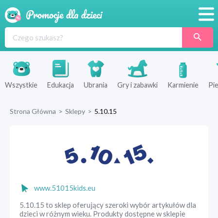
Promocje
Produkty
Sklepy
Wszystkie
Edukacja
Ubrania
Gry i zabawki
Karmienie
Pie
Blog
Strona Główna
>
Sklepy
>
5.10.15
Wyprawka
www.51015kids.eu
5.10.15 to sklep oferujący szeroki wybór artykułów dla
dzieci w różnym wieku. Produkty dostępne w sklepie