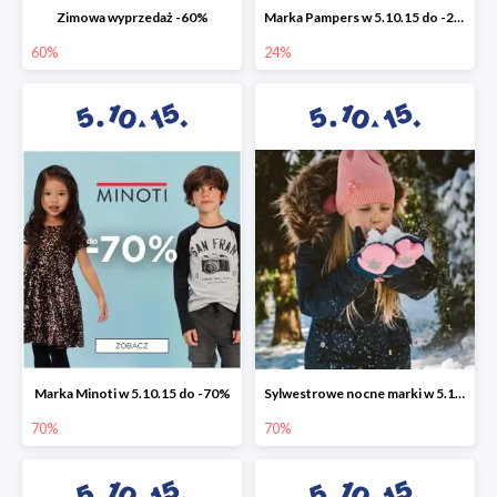
Zimowa wyprzedaż -60%
Marka Pampers w 5.10.15 do -24%
60%
24%
Marka Minoti w 5.10.15 do -70%
Sylwestrowe nocne marki w 5.10.15 do -70%
70%
70%