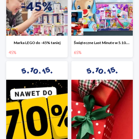
Marka LEGO do -45% taniej
Świąteczne Last Minute w 5.10.15 - zabawki do -65%
45%
65%