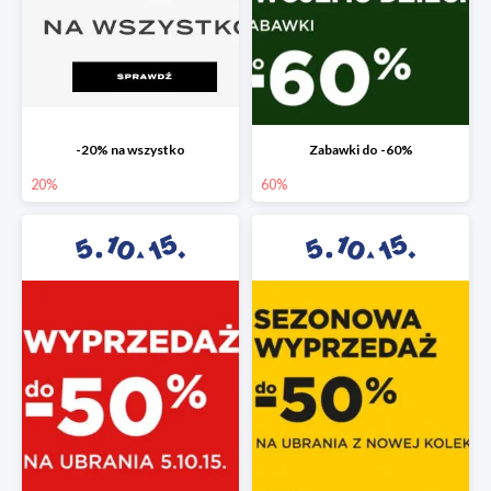
-20% na wszystko
Zabawki do -60%
20%
60%