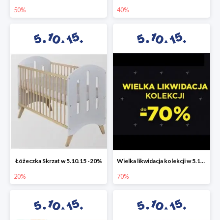
50%
40%
Łóżeczka Skrzat w 5.10.15 -20%
Wielka likwidacja kolekcji w 5.10.15 do -70%
20%
70%