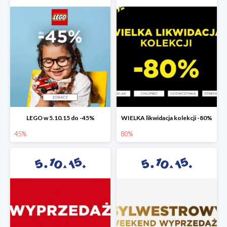
LEGO w 5.10.15 do -45%
WIELKA likwidacja kolekcji -80%
45%
80%