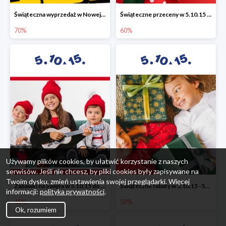
Świąteczna wyprzedaż w Nowej Erze - National Geographic Learning -70%
Świąteczne przeceny w 5.10.15 - wszystkie ubrania -60%
70%
60%
Używamy plików cookies, by ułatwić korzystanie z naszych
serwisów. Jeśli nie chcesz, by pliki cookies były zapisywane na
Twoim dysku, zmień ustawienia swojej przeglądarki. Więcej
Zabawki na Święta w 5.10.15 do -45%
Świąteczne rabaty w 5.10.15 -50%
informacji:
polityka prywatności
.
45%
50%
Ok, rozumiem