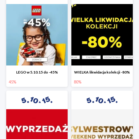
LEGO w 5.10.15 do -45%
WIELKA likwidacja kolekcji -80%
45%
80%