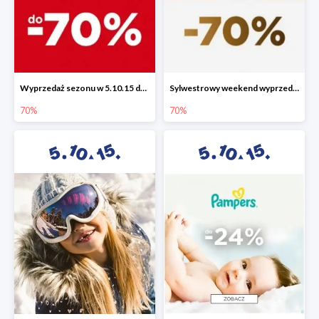
Wyprzedaż sezonu w 5.10.15 do -70%
Sylwestrowy weekend wyprzedaży do -70%
70%
70%