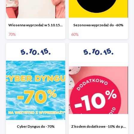
Wiosenna wyprzedaż w 5.10.15 do -70%
Sezonowa wyprzedaż do -60%
70%
60%
Cyber Dyngus do -70%
Z kodem dodatkowe -10% do promocji -50%!