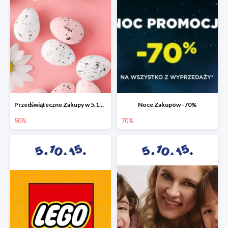
Przedświąteczne Zakupy w 5.10.15 do -50%
Noce Zakupów -70%
50%
70%