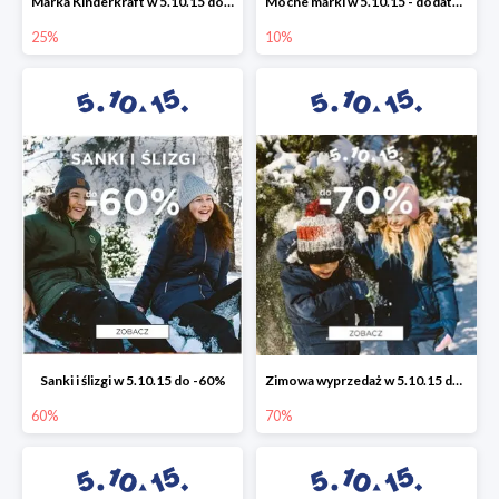
Marka Kinderkraft w 5.10.15 do -25%
Mocne marki w 5.10.15 - dodatkowe -10% rabatu
25%
10%
Sanki i ślizgi w 5.10.15 do -60%
Zimowa wyprzedaż w 5.10.15 do -70%
60%
70%