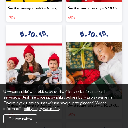
Świąteczna wyprzedaż w Nowej Erze - National Geographic Learning -70%
Świąteczne przeceny w 5.10.15 - wszystkie ubrania -60%
70%
60%
Używamy plików cookies, by ułatwić korzystanie z naszych
serwisów. Jeśli nie chcesz, by pliki cookies były zapisywane na
Twoim dysku, zmień ustawienia swojej przeglądarki. Więcej
Zabawki na Święta w 5.10.15 do -45%
Świąteczne rabaty w 5.10.15 -50%
informacji:
polityka prywatności
.
45%
50%
Ok, rozumiem