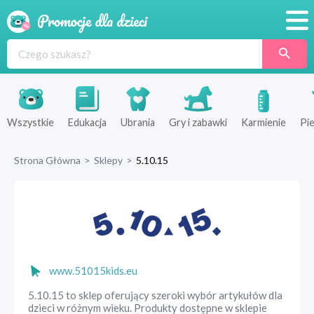
Promocje
Produkty
Sklepy
Wszystkie
Edukacja
Ubrania
Gry i zabawki
Karmienie
Pie
Blog
Strona Główna
>
Sklepy
>
5.10.15
Wyprawka
www.51015kids.eu
5.10.15 to sklep oferujący szeroki wybór artykułów dla
dzieci w różnym wieku. Produkty dostępne w sklepie