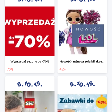
Wyprzedaż sezonu do -70%
Nowość - najnowsze lalki i akcesoria L.O.L. w 5.10.15 do -45%
70%
45%