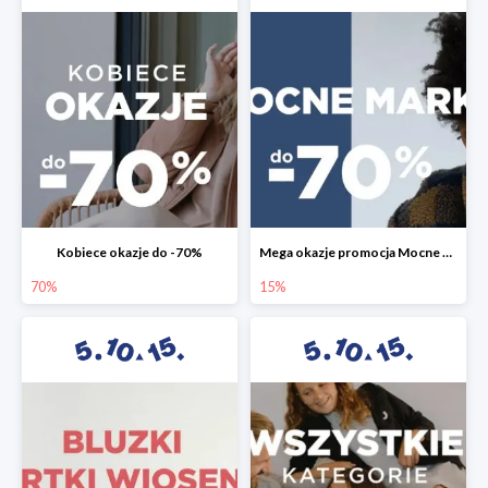
Kobiece okazje do -70%
Mega okazje promocja Mocne marki do -70%
70%
15%