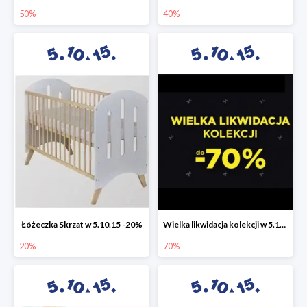
50%
40%
Łóżeczka Skrzat w 5.10.15 -20%
Wielka likwidacja kolekcji w 5.10.15 do -70%
20%
70%