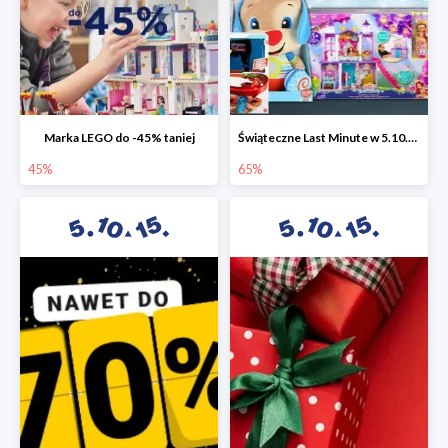
Marka LEGO do -45% taniej
Świąteczne Last Minute w 5.10.15 - zabawki do -65%
45%
65%