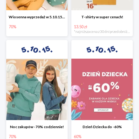
Wiosenna wyprzedaż w 5.10.15 -70%
T-shirty w super cenach!
70%
13.50 zł
*najniższa cena z 30 dni przed obniżką
Noc zakupów -70% codziennie!
Dzień Dziecka do -60%
70%
60%