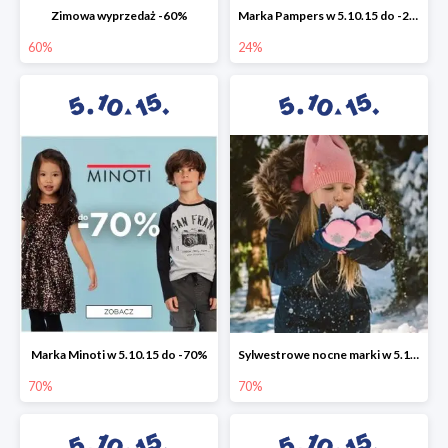
Zimowa wyprzedaż -60%
Marka Pampers w 5.10.15 do -24%
60%
24%
Marka Minoti w 5.10.15 do -70%
Sylwestrowe nocne marki w 5.10.15 do -70%
70%
70%