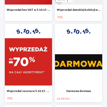
Wyprzedaż bez VAT w 5.10.15 - dodatkowe -23% rabatu
Wyprzedaż damskiej kolekcji w 5.10.15 - ubrania, obuwie i dodatki do -70%
70%
Wyprzedaż sezonu w 5.10.15 - cały asortyment -70%
Darmowa dostawa
70%
za darmo