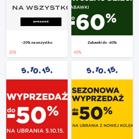
-20% na wszystko
Zabawki do -60%
20%
60%