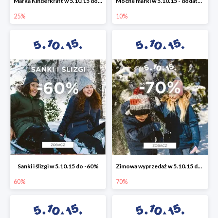
Marka Kinderkraft w 5.10.15 do -25%
Mocne marki w 5.10.15 - dodatkowe -10% rabatu
25%
10%
Sanki i ślizgi w 5.10.15 do -60%
Zimowa wyprzedaż w 5.10.15 do -70%
60%
70%