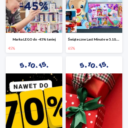
Marka LEGO do -45% taniej
Świąteczne Last Minute w 5.10.15 - zabawki do -65%
45%
65%