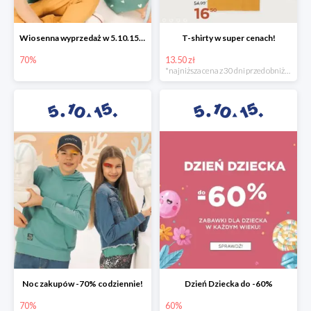
Wiosenna wyprzedaż w 5.10.15 -70%
T-shirty w super cenach!
70%
13.50 zł
*najniższa cena z 30 dni przed obniżką
Noc zakupów -70% codziennie!
Dzień Dziecka do -60%
70%
60%