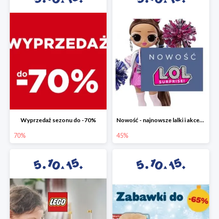
Wyprzedaż sezonu do -70%
Nowość - najnowsze lalki i akcesoria L.O.L. w 5.10.15 do -45%
70%
45%