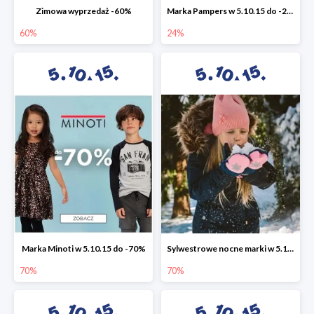
Zimowa wyprzedaż -60%
Marka Pampers w 5.10.15 do -24%
60%
24%
Marka Minoti w 5.10.15 do -70%
Sylwestrowe nocne marki w 5.10.15 do -70%
70%
70%