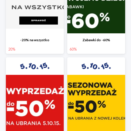
-20% na wszystko
Zabawki do -60%
20%
60%