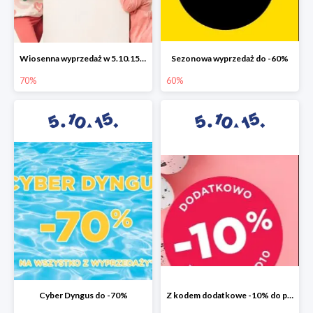
Wiosenna wyprzedaż w 5.10.15 do -70%
Sezonowa wyprzedaż do -60%
70%
60%
Cyber Dyngus do -70%
Z kodem dodatkowe -10% do promocji -50%!