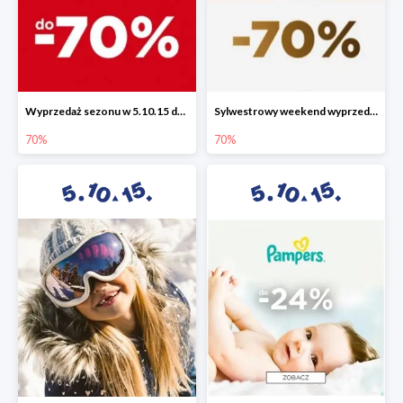
Wyprzedaż sezonu w 5.10.15 do -70%
Sylwestrowy weekend wyprzedaży do -70%
70%
70%