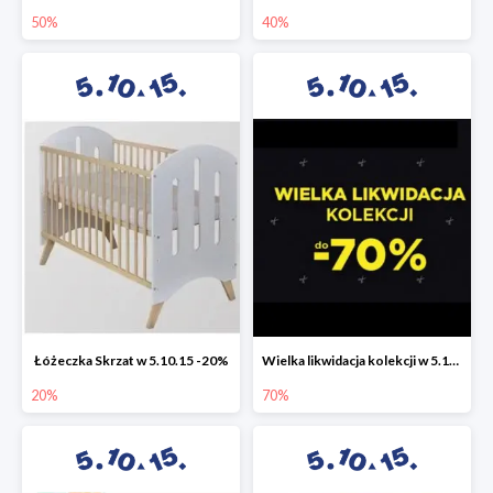
50%
40%
Łóżeczka Skrzat w 5.10.15 -20%
Wielka likwidacja kolekcji w 5.10.15 do -70%
20%
70%