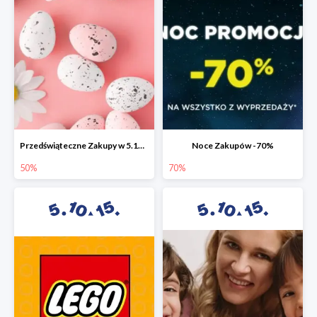
Przedświąteczne Zakupy w 5.10.15 do -50%
Noce Zakupów -70%
50%
70%