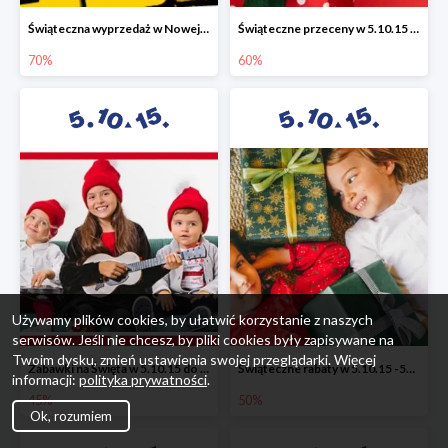
Świąteczna wyprzedaż w Nowej Erze - National Geographic Learning -70%
Świąteczne przeceny w 5.10.15 - wszystkie ubrania -60%
70%
60%
Używamy plików cookies, by ułatwić korzystanie z naszych
serwisów. Jeśli nie chcesz, by pliki cookies były zapisywane na
Twoim dysku, zmień ustawienia swojej przeglądarki. Więcej
Zabawki na Święta w 5.10.15 do -45%
Świąteczne rabaty w 5.10.15 -50%
informacji:
polityka prywatności
.
45%
50%
Ok, rozumiem