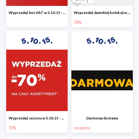
Wyprzedaż bez VAT w 5.10.15 - dodatkowe -23% rabatu
Wyprzedaż damskiej kolekcji w 5.10.15 - ubrania, obuwie i dodatki do -70%
70%
Wyprzedaż sezonu w 5.10.15 - cały asortyment -70%
Darmowa dostawa
70%
za darmo