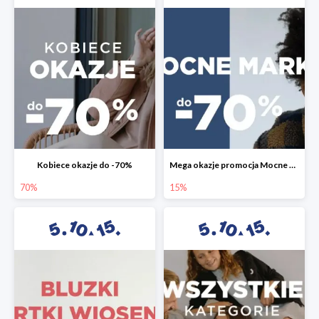
Kobiece okazje do -70%
Mega okazje promocja Mocne marki do -70%
70%
15%