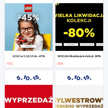
LEGO w 5.10.15 do -45%
WIELKA likwidacja kolekcji -80%
45%
80%