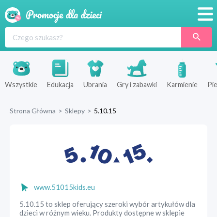
Promocje
Produkty
Sklepy
Wszystkie
Edukacja
Ubrania
Gry i zabawki
Karmienie
Pie
Blog
Strona Główna
>
Sklepy
>
5.10.15
Wyprawka
www.51015kids.eu
5.10.15 to sklep oferujący szeroki wybór artykułów dla
dzieci w różnym wieku. Produkty dostępne w sklepie