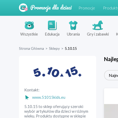
Promocje
Produkt
Wszystkie
Edukacja
Ubrania
Gry i zabawki
K
Strona Główna
>
Sklepy
>
5.10.15
Najle
Najn
Kontakt:
www.51015kids.eu
5.10.15 to sklep oferujący szeroki
wybór artykułów dla dzieci w różnym
wieku. Produkty dostępne w sklepie