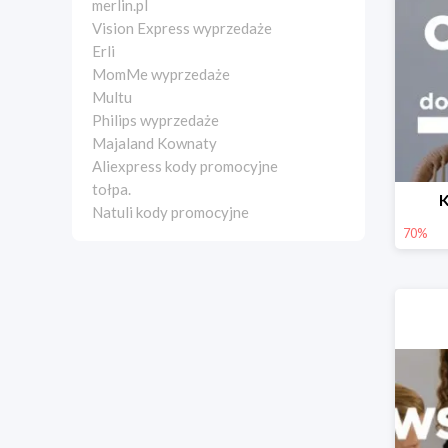
merlin.pl
Vision Express wyprzedaże
Erli
MomMe wyprzedaże
Multu
Philips wyprzedaże
Majaland Kownaty
Aliexpress kody promocyjne
tołpa.
K
Natuli kody promocyjne
70%