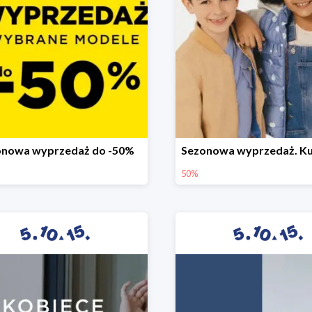
onowa wyprzedaż do -50%
50%