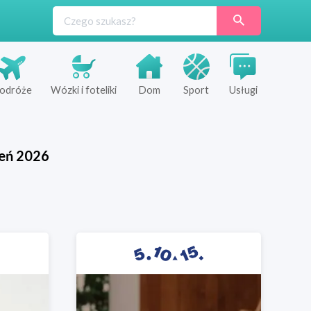
odróże
Wózki i foteliki
Dom
Sport
Usługi
ień
2026