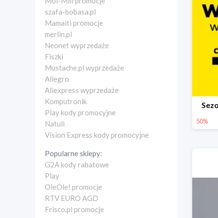
Moi-Mili promocje
szafa-bobasa.pl
Mamaiti promocje
merlin.pl
Neonet wyprzedaże
Fiszki
Mustache.pl wyprzedaże
Allegro
Aliexpress wyprzedaże
Komputronik
Sez
Play kody promocyjne
50%
Natuli
Vision Express kody promocyjne
Popularne sklepy:
G2A kody rabatowe
Play
OleOle! promocje
RTV EURO AGD
Frisco.pl promocje