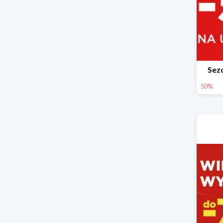
Sez
50%