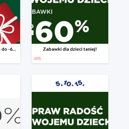
Mega rabaty pod choinkę do -60%
Zabawki dla dzieci taniej!
60%