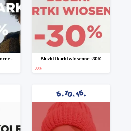
Mega okazje promocja Mocne marki do -70%
Bluzki i kurki wiosenne -30%
30%