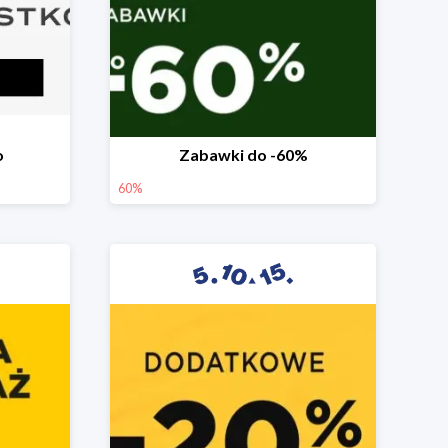
o
Zabawki do -60%
60%