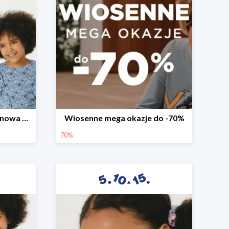
Witamy wiosnę! -30% na nowa kolekcję
Wiosenne mega okazje do -70%
70%