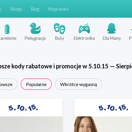
y
Sklepy
Blog
Wyprawka
armienie
Pielęgnacja
Buty
Elektronika
Dla Mamy
P
psze kody rabatowe i promocje w
5.10.15
—
Sierp
owsze
Popularne
Wkrótce wygasną