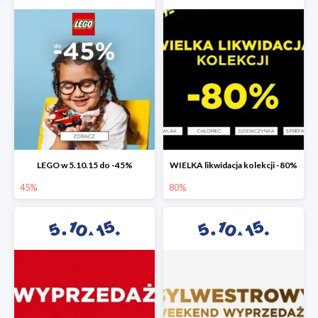
LEGO w 5.10.15 do -45%
WIELKA likwidacja kolekcji -80%
45%
80%