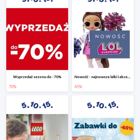
Wyprzedaż sezonu do -70%
Nowość - najnowsze lalki i akcesoria L.O.L. w 5.10.15 do -45%
70%
45%