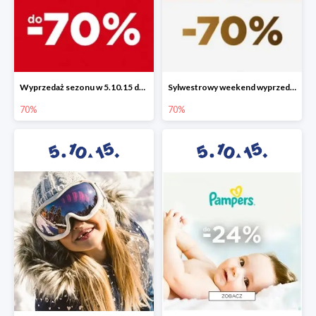
Wyprzedaż sezonu w 5.10.15 do -70%
Sylwestrowy weekend wyprzedaży do -70%
70%
70%