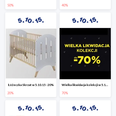
50%
40%
Łóżeczka Skrzat w 5.10.15 -20%
Wielka likwidacja kolekcji w 5.10.15 do -70%
20%
70%