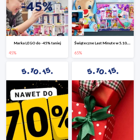
Marka LEGO do -45% taniej
Świąteczne Last Minute w 5.10.15 - zabawki do -65%
45%
65%