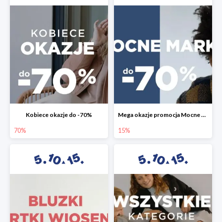
Kobiece okazje do -70%
Mega okazje promocja Mocne marki do -70%
70%
15%