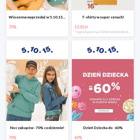
Wiosenna wyprzedaż w 5.10.15 -70%
T-shirty w super cenach!
70%
13.50 zł
*najniższa cena z 30 dni przed obniżką
Noc zakupów -70% codziennie!
Dzień Dziecka do -60%
70%
60%