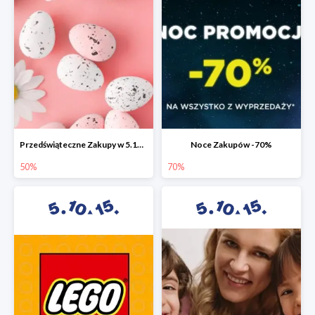
Przedświąteczne Zakupy w 5.10.15 do -50%
Noce Zakupów -70%
50%
70%