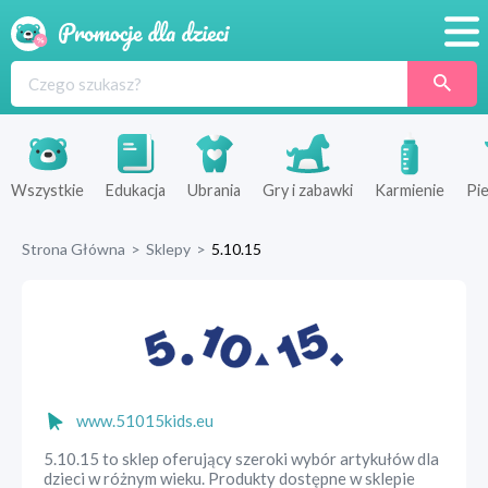
Promocje
Produkty
Sklepy
Wszystkie
Edukacja
Ubrania
Gry i zabawki
Karmienie
Pie
Blog
Strona Główna
>
Sklepy
>
5.10.15
Wyprawka
www.51015kids.eu
5.10.15 to sklep oferujący szeroki wybór artykułów dla
dzieci w różnym wieku. Produkty dostępne w sklepie