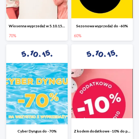
Wiosenna wyprzedaż w 5.10.15 do -70%
Sezonowa wyprzedaż do -60%
70%
60%
Cyber Dyngus do -70%
Z kodem dodatkowe -10% do promocji -50%!