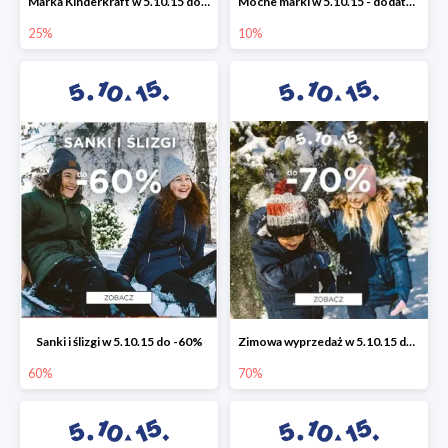
Marka Kinderkraft w 5.10.15 do -25%
Mocne marki w 5.10.15 - dodatkowe -10% rabatu
25%
10%
Sanki i ślizgi w 5.10.15 do -60%
Zimowa wyprzedaż w 5.10.15 do -70%
60%
70%