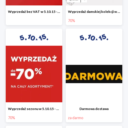
Wyprzedaż bez VAT w 5.10.15 - dodatkowe -23% rabatu
Wyprzedaż damskiej kolekcji w 5.10.15 - ubrania, obuwie i dodatki do -70%
70%
Wyprzedaż sezonu w 5.10.15 - cały asortyment -70%
Darmowa dostawa
70%
za darmo