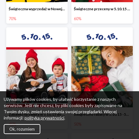
Świąteczna wyprzedaż w Nowej Erze - National Geographic Learning -70%
Świąteczne przeceny w 5.10.15 - wszystkie ubrania -60%
70%
60%
Używamy plików cookies, by ułatwić korzystanie z naszych
serwisów. Jeśli nie chcesz, by pliki cookies były zapisywane na
Twoim dysku, zmień ustawienia swojej przeglądarki. Więcej
Zabawki na Święta w 5.10.15 do -45%
Świąteczne rabaty w 5.10.15 -50%
informacji:
polityka prywatności
.
45%
50%
Ok, rozumiem