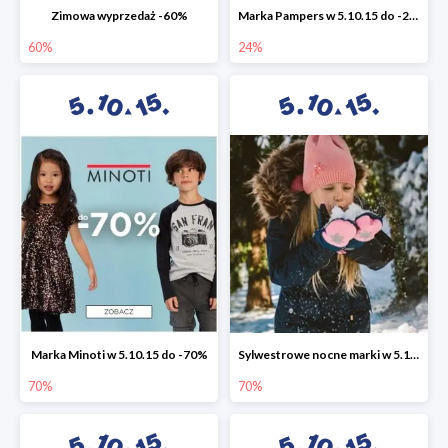
Zimowa wyprzedaż -60%
Marka Pampers w 5.10.15 do -24%
60%
24%
Marka Minoti w 5.10.15 do -70%
Sylwestrowe nocne marki w 5.10.15 do -70%
70%
70%