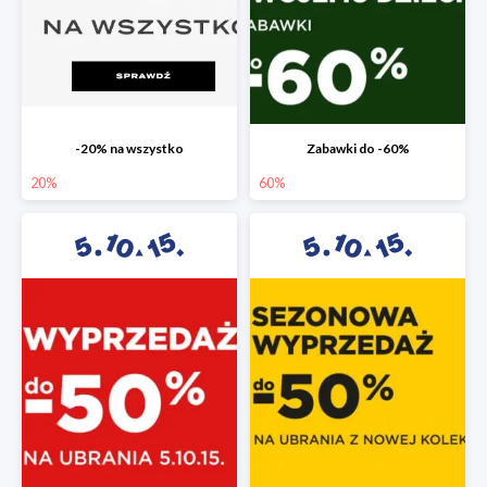
-20% na wszystko
Zabawki do -60%
20%
60%