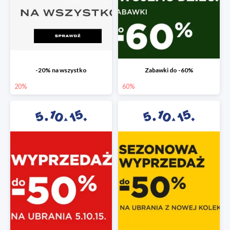
-20% na wszystko
Zabawki do -60%
20%
60%