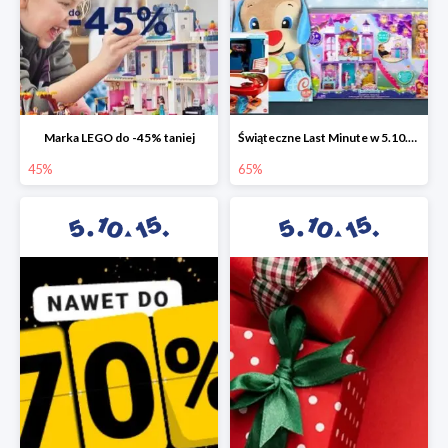
Marka LEGO do -45% taniej
Świąteczne Last Minute w 5.10.15 - zabawki do -65%
45%
65%