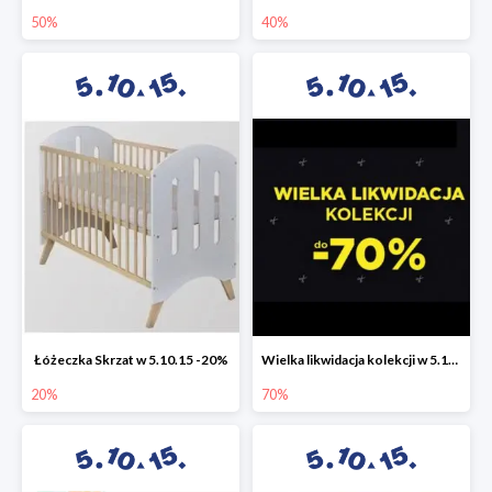
50%
40%
Łóżeczka Skrzat w 5.10.15 -20%
Wielka likwidacja kolekcji w 5.10.15 do -70%
20%
70%