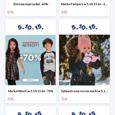
Zimowa wyprzedaż -60%
Marka Pampers w 5.10.15 do -24%
60%
24%
Marka Minoti w 5.10.15 do -70%
Sylwestrowe nocne marki w 5.10.15 do -70%
70%
70%