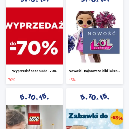
Wyprzedaż sezonu do -70%
Nowość - najnowsze lalki i akcesoria L.O.L. w 5.10.15 do -45%
70%
45%