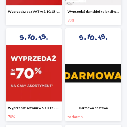
Wyprzedaż bez VAT w 5.10.15 - dodatkowe -23% rabatu
Wyprzedaż damskiej kolekcji w 5.10.15 - ubrania, obuwie i dodatki do -70%
70%
Wyprzedaż sezonu w 5.10.15 - cały asortyment -70%
Darmowa dostawa
70%
za darmo