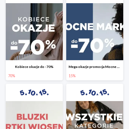
Kobiece okazje do -70%
Mega okazje promocja Mocne marki do -70%
70%
15%