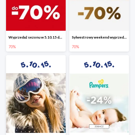
Wyprzedaż sezonu w 5.10.15 do -70%
Sylwestrowy weekend wyprzedaży do -70%
70%
70%