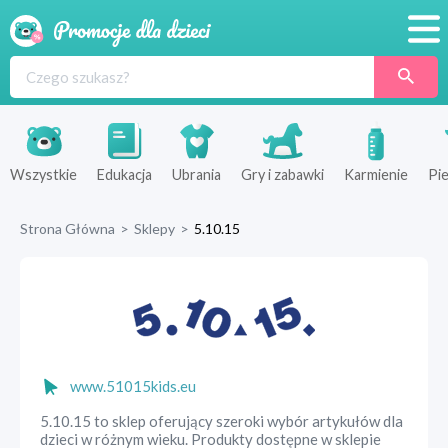
Promocje
Produkty
Sklepy
Wszystkie
Edukacja
Ubrania
Gry i zabawki
Karmienie
Pie
Blog
Strona Główna
>
Sklepy
>
5.10.15
Wyprawka
www.51015kids.eu
5.10.15 to sklep oferujący szeroki wybór artykułów dla
dzieci w różnym wieku. Produkty dostępne w sklepie