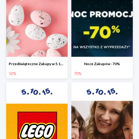
Przedświąteczne Zakupy w 5.10.15 do -50%
Noce Zakupów -70%
50%
70%