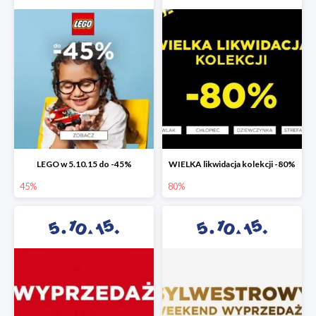
LEGO w 5.10.15 do -45%
WIELKA likwidacja kolekcji -80%
45%
80%