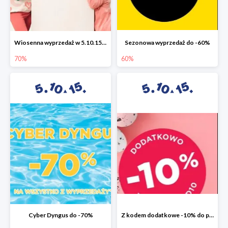
Wiosenna wyprzedaż w 5.10.15 do -70%
Sezonowa wyprzedaż do -60%
70%
60%
Cyber Dyngus do -70%
Z kodem dodatkowe -10% do promocji -50%!