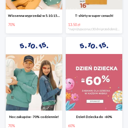
Wiosenna wyprzedaż w 5.10.15 -70%
T-shirty w super cenach!
70%
13.50 zł
*najniższa cena z 30 dni przed obniżką
Noc zakupów -70% codziennie!
Dzień Dziecka do -60%
70%
60%