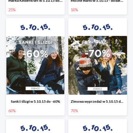
Marka Kinderkraft w 5.10.15 do -25%
Mocne marki w 5.10.15 - dodatkowe -10% rabatu
25%
10%
Sanki i ślizgi w 5.10.15 do -60%
Zimowa wyprzedaż w 5.10.15 do -70%
60%
70%