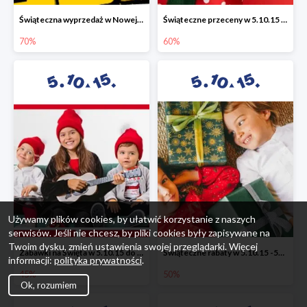
Świąteczna wyprzedaż w Nowej Erze - National Geographic Learning -70%
Świąteczne przeceny w 5.10.15 - wszystkie ubrania -60%
70%
60%
Używamy plików cookies, by ułatwić korzystanie z naszych
serwisów. Jeśli nie chcesz, by pliki cookies były zapisywane na
Twoim dysku, zmień ustawienia swojej przeglądarki. Więcej
Zabawki na Święta w 5.10.15 do -45%
Świąteczne rabaty w 5.10.15 -50%
informacji:
polityka prywatności
.
45%
50%
Ok, rozumiem