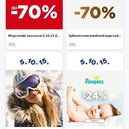
Wyprzedaż sezonu w 5.10.15 do -70%
Sylwestrowy weekend wyprzedaży do -70%
70%
70%