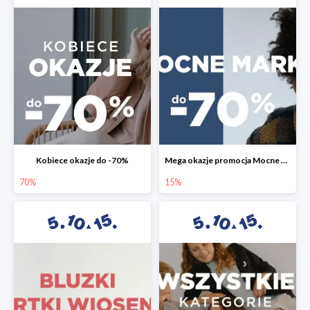
Kobiece okazje do -70%
Mega okazje promocja Mocne marki do -70%
70%
15%