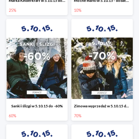
Marka Kinderkraft w 5.10.15 do -25%
Mocne marki w 5.10.15 - dodatkowe -10% rabatu
25%
10%
Sanki i ślizgi w 5.10.15 do -60%
Zimowa wyprzedaż w 5.10.15 do -70%
60%
70%