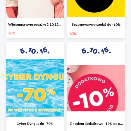
Wiosenna wyprzedaż w 5.10.15 do -70%
Sezonowa wyprzedaż do -60%
70%
60%
Cyber Dyngus do -70%
Z kodem dodatkowe -10% do promocji -50%!