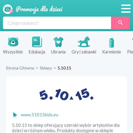
Promocje
Produkty
Sklepy
Wszystkie
Edukacja
Ubrania
Gry i zabawki
Karmienie
Pie
Blog
Strona Główna
>
Sklepy
>
5.10.15
Wyprawka
www.51015kids.eu
5.10.15 to sklep oferujący szeroki wybór artykułów dla
dzieci w różnym wieku. Produkty dostępne w sklepie