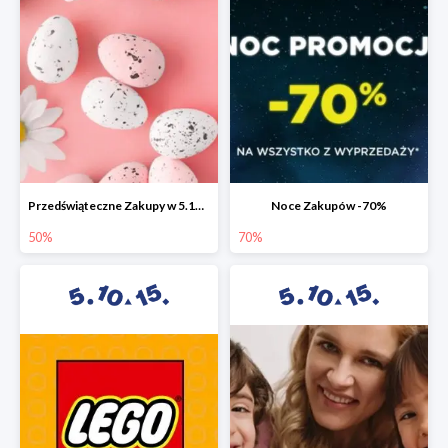
Przedświąteczne Zakupy w 5.10.15 do -50%
Noce Zakupów -70%
50%
70%