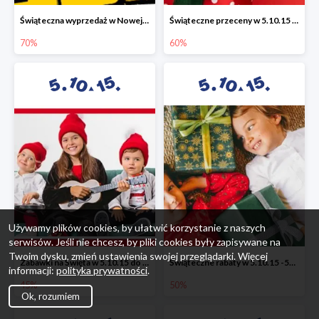
Świąteczna wyprzedaż w Nowej Erze - National Geographic Learning -70%
Świąteczne przeceny w 5.10.15 - wszystkie ubrania -60%
70%
60%
Używamy plików cookies, by ułatwić korzystanie z naszych
serwisów. Jeśli nie chcesz, by pliki cookies były zapisywane na
Twoim dysku, zmień ustawienia swojej przeglądarki. Więcej
Zabawki na Święta w 5.10.15 do -45%
Świąteczne rabaty w 5.10.15 -50%
informacji:
polityka prywatności
.
45%
50%
Ok, rozumiem