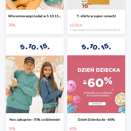
Wiosenna wyprzedaż w 5.10.15 -70%
T-shirty w super cenach!
70%
13.50 zł
*najniższa cena z 30 dni przed obniżką
Noc zakupów -70% codziennie!
Dzień Dziecka do -60%
70%
60%