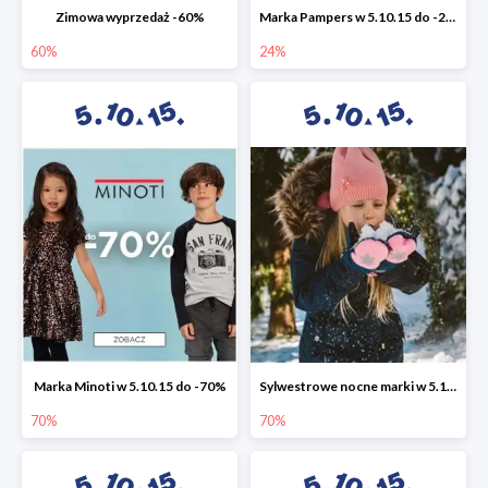
Zimowa wyprzedaż -60%
Marka Pampers w 5.10.15 do -24%
60%
24%
Marka Minoti w 5.10.15 do -70%
Sylwestrowe nocne marki w 5.10.15 do -70%
70%
70%