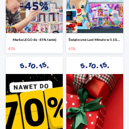
Marka LEGO do -45% taniej
Świąteczne Last Minute w 5.10.15 - zabawki do -65%
45%
65%