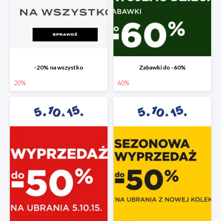
-20% na wszystko
Zabawki do -60%
20%
60%