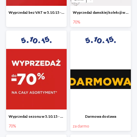
Wyprzedaż bez VAT w 5.10.15 - dodatkowe -23% rabatu
Wyprzedaż damskiej kolekcji w 5.10.15 - ubrania, obuwie i dodatki do -70%
70%
Wyprzedaż sezonu w 5.10.15 - cały asortyment -70%
Darmowa dostawa
70%
za darmo