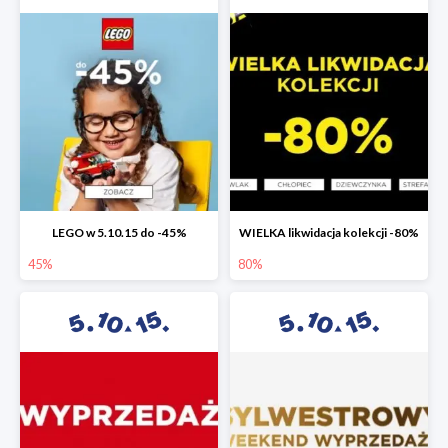
LEGO w 5.10.15 do -45%
WIELKA likwidacja kolekcji -80%
45%
80%