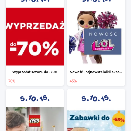
Wyprzedaż sezonu do -70%
Nowość - najnowsze lalki i akcesoria L.O.L. w 5.10.15 do -45%
70%
45%