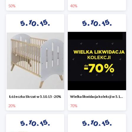
50%
40%
Łóżeczka Skrzat w 5.10.15 -20%
Wielka likwidacja kolekcji w 5.10.15 do -70%
20%
70%