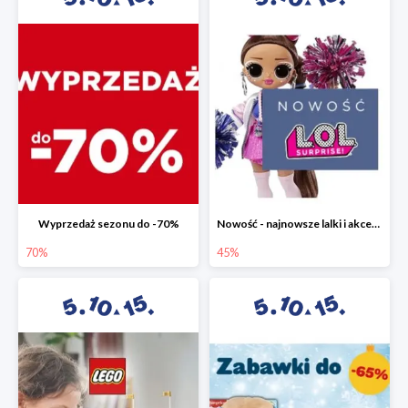
Wyprzedaż sezonu do -70%
Nowość - najnowsze lalki i akcesoria L.O.L. w 5.10.15 do -45%
70%
45%