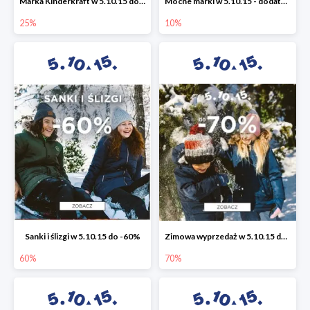
Marka Kinderkraft w 5.10.15 do -25%
Mocne marki w 5.10.15 - dodatkowe -10% rabatu
25%
10%
Sanki i ślizgi w 5.10.15 do -60%
Zimowa wyprzedaż w 5.10.15 do -70%
60%
70%