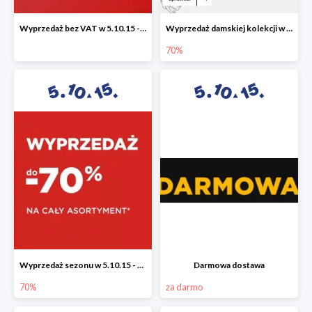
Wyprzedaż bez VAT w 5.10.15 - dodatkowe -23% rabatu
Wyprzedaż damskiej kolekcji w 5.10.15 - ubrania, obuwie i dodatki do -70%
70%
Wyprzedaż sezonu w 5.10.15 - cały asortyment -70%
Darmowa dostawa
70%
za darmo