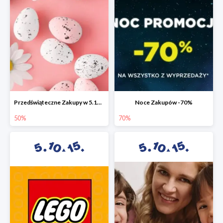
Przedświąteczne Zakupy w 5.10.15 do -50%
Noce Zakupów -70%
50%
70%