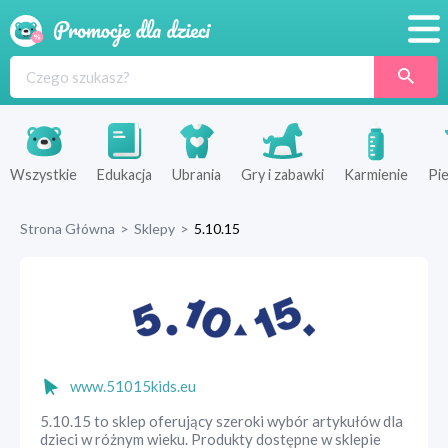
Promocje
Produkty
Sklepy
Wszystkie
Edukacja
Ubrania
Gry i zabawki
Karmienie
Pie
Blog
Strona Główna
>
Sklepy
>
5.10.15
Wyprawka
www.51015kids.eu
5.10.15 to sklep oferujący szeroki wybór artykułów dla
dzieci w różnym wieku. Produkty dostępne w sklepie