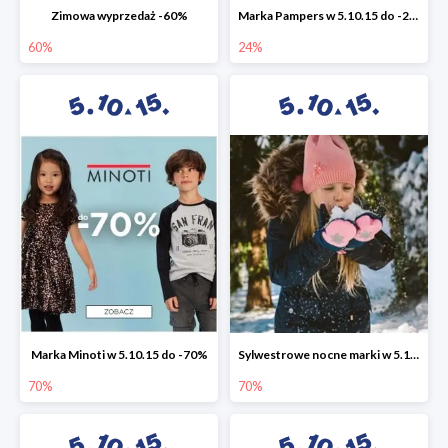
Zimowa wyprzedaż -60%
Marka Pampers w 5.10.15 do -24%
60%
24%
Marka Minoti w 5.10.15 do -70%
Sylwestrowe nocne marki w 5.10.15 do -70%
70%
70%