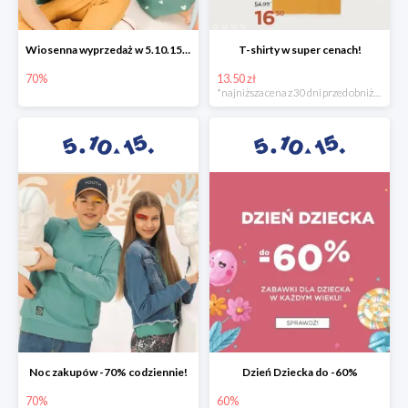
Wiosenna wyprzedaż w 5.10.15 -70%
T-shirty w super cenach!
70%
13.50 zł
*najniższa cena z 30 dni przed obniżką
Noc zakupów -70% codziennie!
Dzień Dziecka do -60%
70%
60%