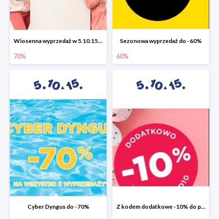
Wiosenna wyprzedaż w 5.10.15 do -70%
Sezonowa wyprzedaż do -60%
70%
60%
Cyber Dyngus do -70%
Z kodem dodatkowe -10% do promocji -50%!