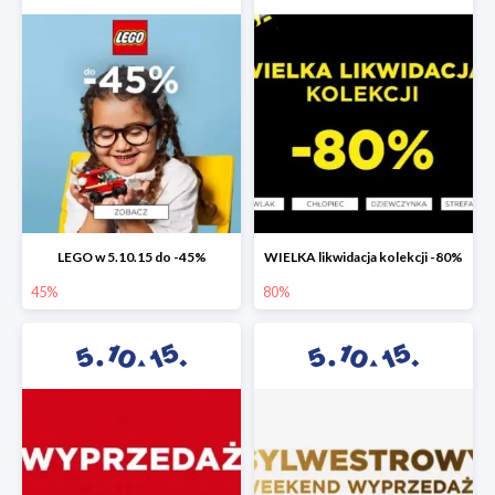
LEGO w 5.10.15 do -45%
WIELKA likwidacja kolekcji -80%
45%
80%