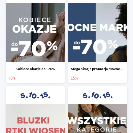
Kobiece okazje do -70%
Mega okazje promocja Mocne marki do -70%
70%
15%