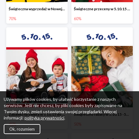
Świąteczna wyprzedaż w Nowej Erze - National Geographic Learning -70%
Świąteczne przeceny w 5.10.15 - wszystkie ubrania -60%
70%
60%
Używamy plików cookies, by ułatwić korzystanie z naszych
serwisów. Jeśli nie chcesz, by pliki cookies były zapisywane na
Twoim dysku, zmień ustawienia swojej przeglądarki. Więcej
Zabawki na Święta w 5.10.15 do -45%
Świąteczne rabaty w 5.10.15 -50%
informacji:
polityka prywatności
.
45%
50%
Ok, rozumiem