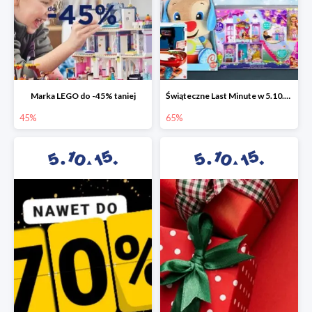
Marka LEGO do -45% taniej
Świąteczne Last Minute w 5.10.15 - zabawki do -65%
45%
65%