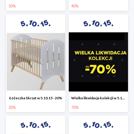
50%
40%
Łóżeczka Skrzat w 5.10.15 -20%
Wielka likwidacja kolekcji w 5.10.15 do -70%
20%
70%