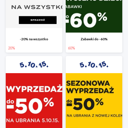
-20% na wszystko
Zabawki do -60%
20%
60%