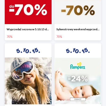
Wyprzedaż sezonu w 5.10.15 do -70%
Sylwestrowy weekend wyprzedaży do -70%
70%
70%