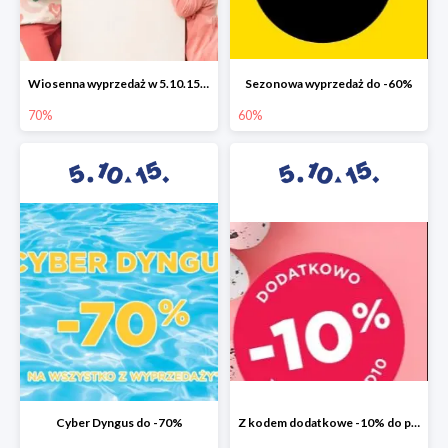
Wiosenna wyprzedaż w 5.10.15 do -70%
Sezonowa wyprzedaż do -60%
70%
60%
Cyber Dyngus do -70%
Z kodem dodatkowe -10% do promocji -50%!