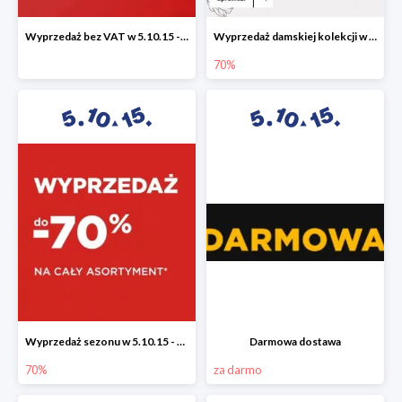
Wyprzedaż bez VAT w 5.10.15 - dodatkowe -23% rabatu
Wyprzedaż damskiej kolekcji w 5.10.15 - ubrania, obuwie i dodatki do -70%
70%
Wyprzedaż sezonu w 5.10.15 - cały asortyment -70%
Darmowa dostawa
70%
za darmo