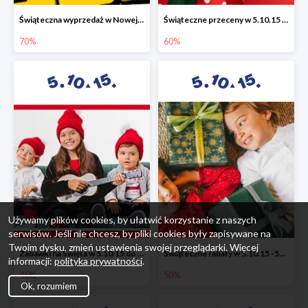
Świąteczna wyprzedaż w Nowej Erze - National Geographic Learning -70%
Świąteczne przeceny w 5.10.15 - wszystkie ubrania -60%
70%
60%
Używamy plików cookies, by ułatwić korzystanie z naszych
serwisów. Jeśli nie chcesz, by pliki cookies były zapisywane na
Twoim dysku, zmień ustawienia swojej przeglądarki. Więcej
Zabawki na Święta w 5.10.15 do -45%
Świąteczne rabaty w 5.10.15 -50%
informacji:
polityka prywatności
.
45%
50%
Ok, rozumiem