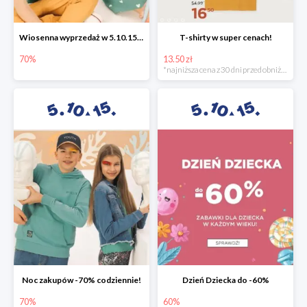
Wiosenna wyprzedaż w 5.10.15 -70%
T-shirty w super cenach!
70%
13.50 zł
*najniższa cena z 30 dni przed obniżką
Noc zakupów -70% codziennie!
Dzień Dziecka do -60%
70%
60%