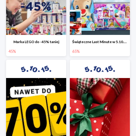
Marka LEGO do -45% taniej
Świąteczne Last Minute w 5.10.15 - zabawki do -65%
45%
65%