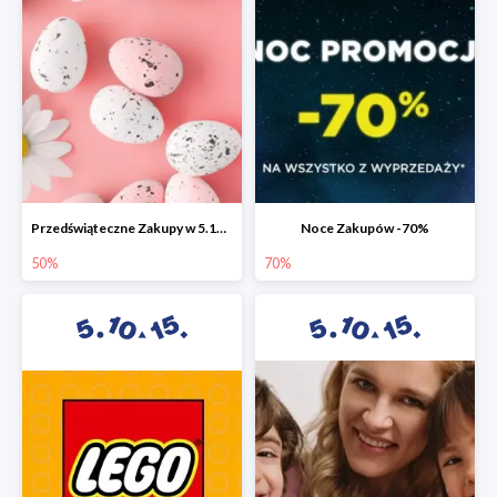
Przedświąteczne Zakupy w 5.10.15 do -50%
Noce Zakupów -70%
50%
70%