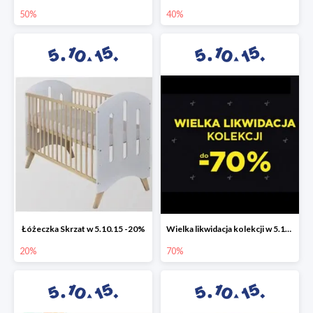
50%
40%
Łóżeczka Skrzat w 5.10.15 -20%
Wielka likwidacja kolekcji w 5.10.15 do -70%
20%
70%