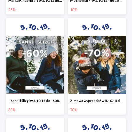
Marka Kinderkraft w 5.10.15 do -25%
Mocne marki w 5.10.15 - dodatkowe -10% rabatu
25%
10%
Sanki i ślizgi w 5.10.15 do -60%
Zimowa wyprzedaż w 5.10.15 do -70%
60%
70%