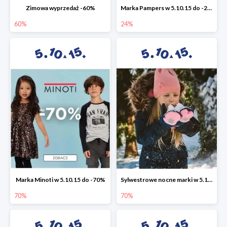
Zimowa wyprzedaż -60%
Marka Pampers w 5.10.15 do -24%
60%
24%
Marka Minoti w 5.10.15 do -70%
Sylwestrowe nocne marki w 5.10.15 do -70%
70%
70%