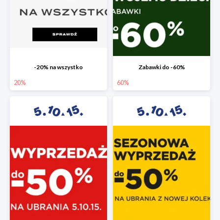
-20% na wszystko
Zabawki do -60%
20%
60%