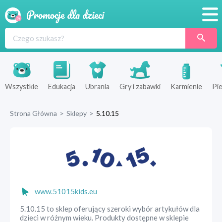
Promocje
Produkty
Sklepy
Wszystkie
Edukacja
Ubrania
Gry i zabawki
Karmienie
Pie
Blog
Strona Główna
>
Sklepy
>
5.10.15
Wyprawka
www.51015kids.eu
5.10.15 to sklep oferujący szeroki wybór artykułów dla
dzieci w różnym wieku. Produkty dostępne w sklepie