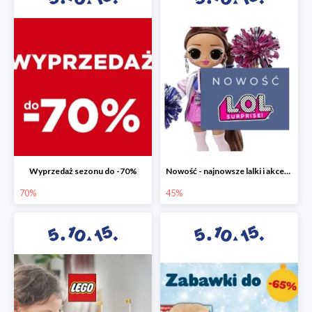
Wyprzedaż sezonu do -70%
Nowość - najnowsze lalki i akcesoria L.O.L. w 5.10.15 do -45%
70%
45%