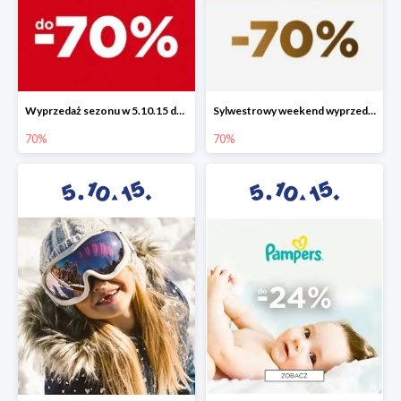
Wyprzedaż sezonu w 5.10.15 do -70%
Sylwestrowy weekend wyprzedaży do -70%
70%
70%