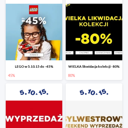
LEGO w 5.10.15 do -45%
WIELKA likwidacja kolekcji -80%
45%
80%