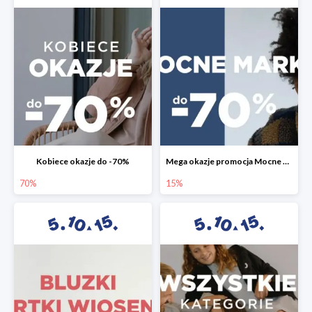
Kobiece okazje do -70%
Mega okazje promocja Mocne marki do -70%
70%
15%