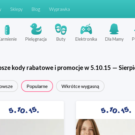
y
Sklepy
Blog
Wyprawka
armienie
Pielęgnacja
Buty
Elektronika
Dla Mamy
P
psze kody rabatowe i promocje w
5.10.15
—
Sierp
owsze
Popularne
Wkrótce wygasną