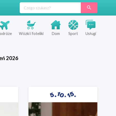
odróże
Wózki i foteliki
Dom
Sport
Usługi
ień
2026