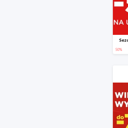
Sez
50%