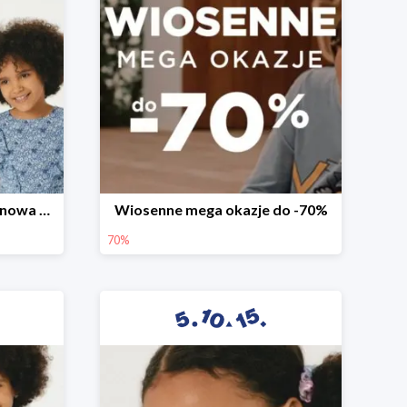
Witamy wiosnę! -30% na nowa kolekcję
Wiosenne mega okazje do -70%
70%