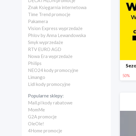
DECATHLON promocje
Znak Księgarnia internetowa
Time Trend promocje
Pakamera
Vision Express wyprzedaże
Phlov by Anna Lewandowska
Smyk wyprzedaże
RTV EURO AGD
Nowa Era wyprzedaże
Philips
Sez
NEO24 kody promocyjne
50%
Limango
Lidl kody promocyjne
Popularne sklepy:
Mall.pl kody rabatowe
MomMe
G2A promocje
OleOle!
4Home promocje