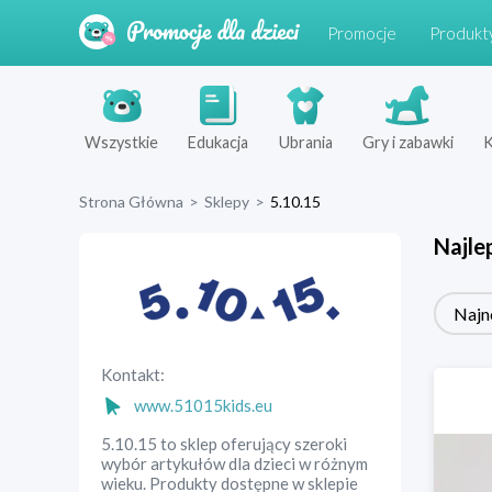
Promocje
Produkt
Wszystkie
Edukacja
Ubrania
Gry i zabawki
K
Strona Główna
>
Sklepy
>
5.10.15
Najle
Najn
Kontakt:
www.51015kids.eu
5.10.15 to sklep oferujący szeroki
wybór artykułów dla dzieci w różnym
wieku. Produkty dostępne w sklepie