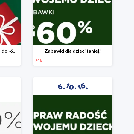
Mega rabaty pod choinkę do -60%
Zabawki dla dzieci taniej!
60%