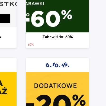
o
Zabawki do -60%
60%