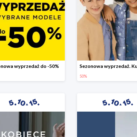
onowa wyprzedaż do -50%
50%