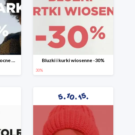
Mega okazje promocja Mocne marki do -70%
Bluzki i kurki wiosenne -30%
30%