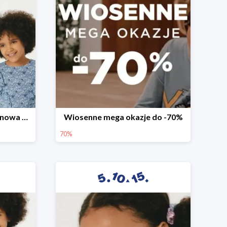
Witamy wiosnę! -30% na nowa kolekcję
Wiosenne mega okazje do -70%
70%