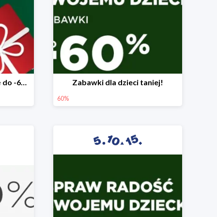
Mega rabaty pod choinkę do -60%
Zabawki dla dzieci taniej!
60%