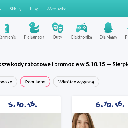
y
Sklepy
Blog
Wyprawka
armienie
Pielęgnacja
Buty
Elektronika
Dla Mamy
P
psze kody rabatowe i promocje w
5.10.15
—
Sierp
owsze
Popularne
Wkrótce wygasną