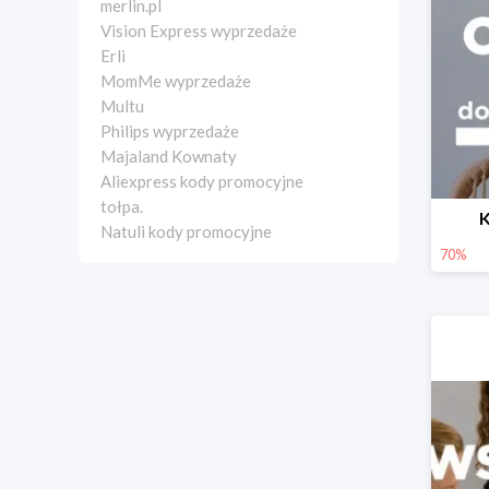
merlin.pl
Vision Express wyprzedaże
Erli
MomMe wyprzedaże
Multu
Philips wyprzedaże
Majaland Kownaty
Aliexpress kody promocyjne
tołpa.
K
Natuli kody promocyjne
70%