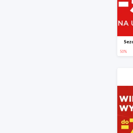
Sez
50%