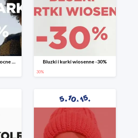
Mega okazje promocja Mocne marki do -70%
Bluzki i kurki wiosenne -30%
30%