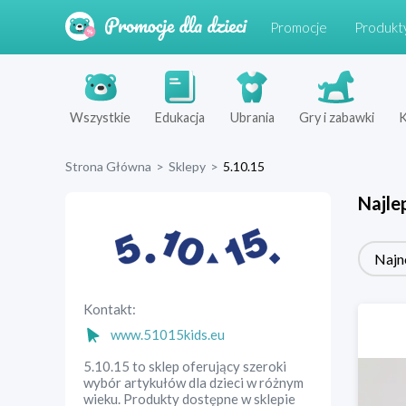
Promocje
Produkt
Wszystkie
Edukacja
Ubrania
Gry i zabawki
K
Strona Główna
>
Sklepy
>
5.10.15
Najle
Najn
Kontakt:
www.51015kids.eu
5.10.15 to sklep oferujący szeroki
wybór artykułów dla dzieci w różnym
wieku. Produkty dostępne w sklepie