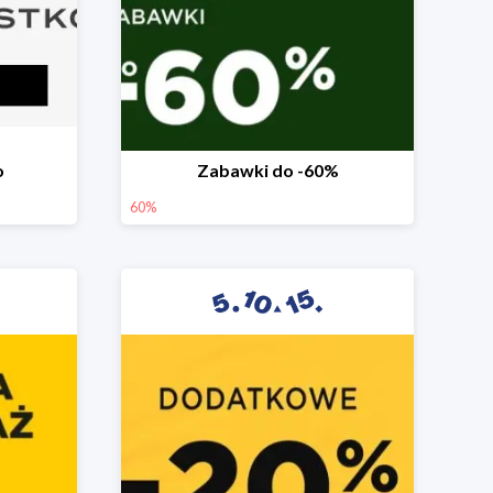
o
Zabawki do -60%
60%