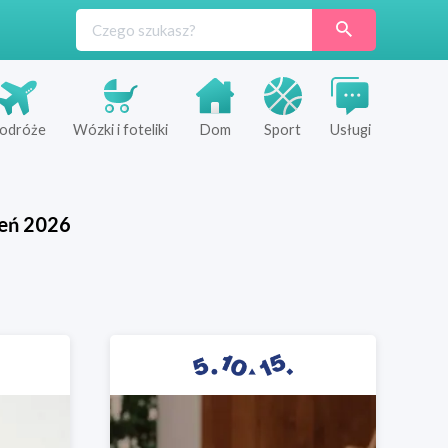
odróże
Wózki i foteliki
Dom
Sport
Usługi
ień
2026