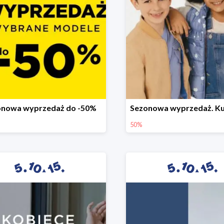
onowa wyprzedaż do -50%
50%