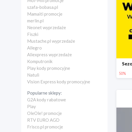
Moi-Mili promocje
szafa-bobasa.pl
Mamaiti promocje
merlin.pl
Neonet wyprzedaże
Fiszki
Mustache.pl wyprzedaże
Allegro
Aliexpress wyprzedaże
Komputronik
Sez
Play kody promocyjne
50%
Natuli
Vision Express kody promocyjne
Popularne sklepy:
G2A kody rabatowe
Play
OleOle! promocje
RTV EURO AGD
Frisco.pl promocje