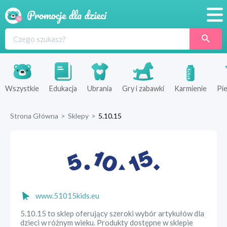
Promocje
Produkty
Sklepy
Wszystkie
Edukacja
Ubrania
Gry i zabawki
Karmienie
Pie
Blog
Strona Główna
>
Sklepy
>
5.10.15
Wyprawka
www.51015kids.eu
5.10.15 to sklep oferujący szeroki wybór artykułów dla
dzieci w różnym wieku. Produkty dostępne w sklepie