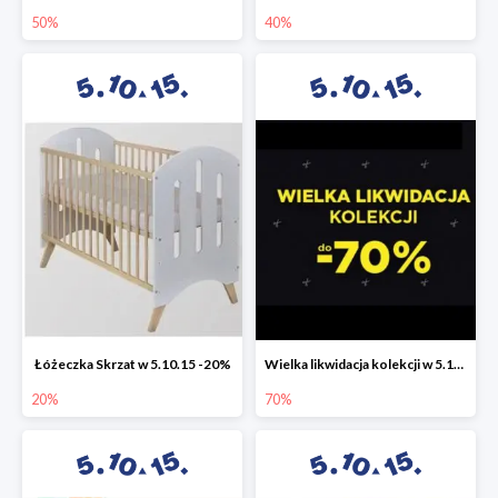
50%
40%
Łóżeczka Skrzat w 5.10.15 -20%
Wielka likwidacja kolekcji w 5.10.15 do -70%
20%
70%