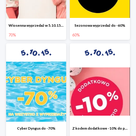
Wiosenna wyprzedaż w 5.10.15 do -70%
Sezonowa wyprzedaż do -60%
70%
60%
Cyber Dyngus do -70%
Z kodem dodatkowe -10% do promocji -50%!