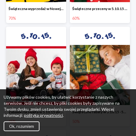
Świąteczna wyprzedaż w Nowej Erze - National Geographic Learning -70%
Świąteczne przeceny w 5.10.15 - wszystkie ubrania -60%
70%
60%
Używamy plików cookies, by ułatwić korzystanie z naszych
serwisów. Jeśli nie chcesz, by pliki cookies były zapisywane na
Twoim dysku, zmień ustawienia swojej przeglądarki. Więcej
Zabawki na Święta w 5.10.15 do -45%
Świąteczne rabaty w 5.10.15 -50%
informacji:
polityka prywatności
.
45%
50%
Ok, rozumiem