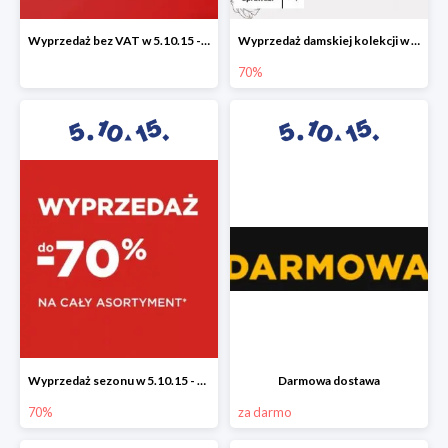
Wyprzedaż bez VAT w 5.10.15 - dodatkowe -23% rabatu
Wyprzedaż damskiej kolekcji w 5.10.15 - ubrania, obuwie i dodatki do -70%
70%
Wyprzedaż sezonu w 5.10.15 - cały asortyment -70%
Darmowa dostawa
70%
za darmo