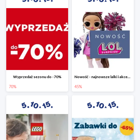
Wyprzedaż sezonu do -70%
Nowość - najnowsze lalki i akcesoria L.O.L. w 5.10.15 do -45%
70%
45%