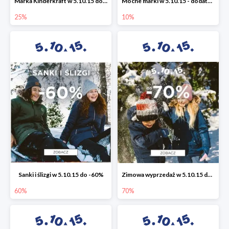
Marka Kinderkraft w 5.10.15 do -25%
Mocne marki w 5.10.15 - dodatkowe -10% rabatu
25%
10%
Sanki i ślizgi w 5.10.15 do -60%
Zimowa wyprzedaż w 5.10.15 do -70%
60%
70%