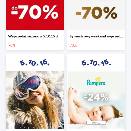
Wyprzedaż sezonu w 5.10.15 do -70%
Sylwestrowy weekend wyprzedaży do -70%
70%
70%