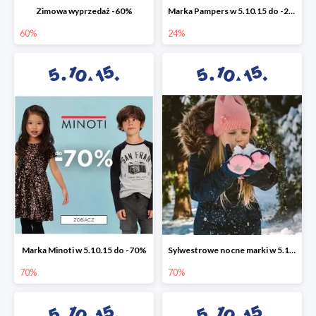
Zimowa wyprzedaż -60%
Marka Pampers w 5.10.15 do -24%
60%
24%
Marka Minoti w 5.10.15 do -70%
Sylwestrowe nocne marki w 5.10.15 do -70%
70%
70%