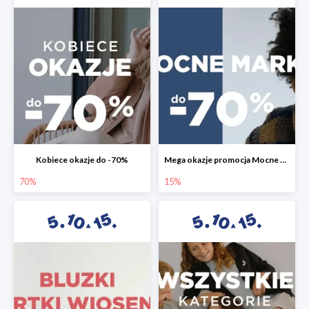
Kobiece okazje do -70%
Mega okazje promocja Mocne marki do -70%
70%
15%