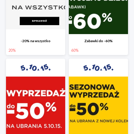
-20% na wszystko
Zabawki do -60%
20%
60%