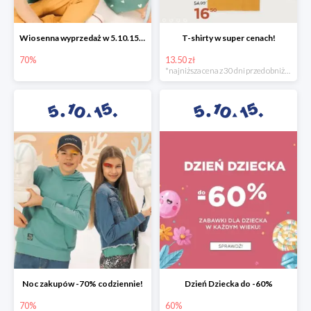
Wiosenna wyprzedaż w 5.10.15 -70%
T-shirty w super cenach!
70%
13.50 zł
*najniższa cena z 30 dni przed obniżką
Noc zakupów -70% codziennie!
Dzień Dziecka do -60%
70%
60%