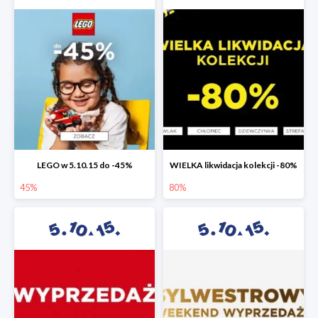
LEGO w 5.10.15 do -45%
WIELKA likwidacja kolekcji -80%
45%
80%