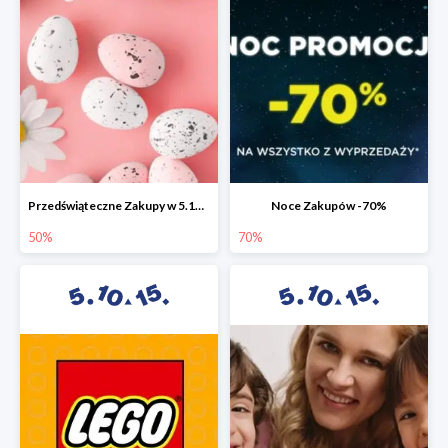
Przedświąteczne Zakupy w 5.10.15 do -50%
Noce Zakupów -70%
50%
70%