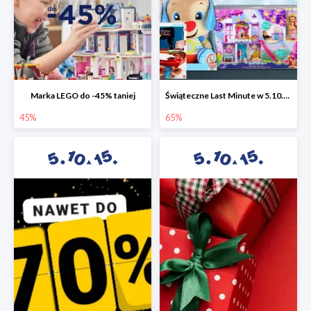
Marka LEGO do -45% taniej
Świąteczne Last Minute w 5.10.15 - zabawki do -65%
45%
65%