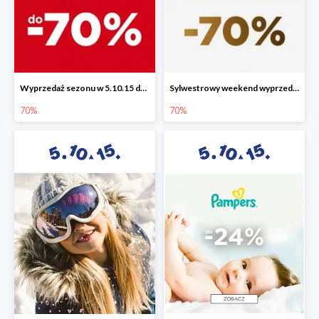
Wyprzedaż sezonu w 5.10.15 do -70%
Sylwestrowy weekend wyprzedaży do -70%
70%
70%