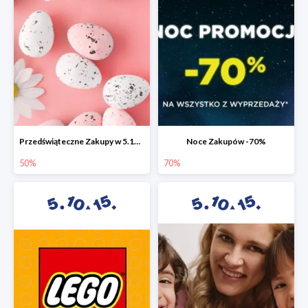
Przedświąteczne Zakupy w 5.10.15 do -50%
Noce Zakupów -70%
50%
70%