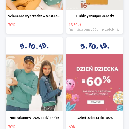
Wiosenna wyprzedaż w 5.10.15 -70%
T-shirty w super cenach!
70%
13.50 zł
*najniższa cena z 30 dni przed obniżką
Noc zakupów -70% codziennie!
Dzień Dziecka do -60%
70%
60%