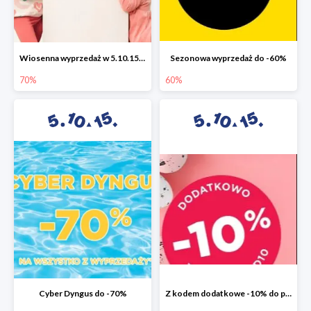
Wiosenna wyprzedaż w 5.10.15 do -70%
Sezonowa wyprzedaż do -60%
70%
60%
Cyber Dyngus do -70%
Z kodem dodatkowe -10% do promocji -50%!