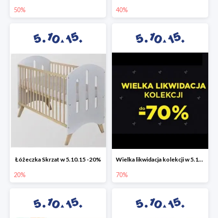
50%
40%
Łóżeczka Skrzat w 5.10.15 -20%
Wielka likwidacja kolekcji w 5.10.15 do -70%
20%
70%