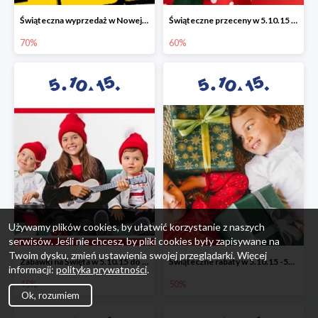
Świąteczna wyprzedaż w Nowej Erze - National Geographic Learning -70%
Świąteczne przeceny w 5.10.15 - wszystkie ubrania -60%
70%
60%
Używamy plików cookies, by ułatwić korzystanie z naszych
serwisów. Jeśli nie chcesz, by pliki cookies były zapisywane na
Twoim dysku, zmień ustawienia swojej przeglądarki. Więcej
Zabawki na Święta w 5.10.15 do -45%
Świąteczne rabaty w 5.10.15 -50%
informacji:
polityka prywatności
.
45%
50%
Ok, rozumiem