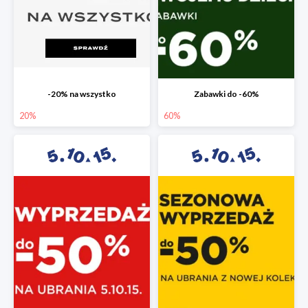
-20% na wszystko
Zabawki do -60%
20%
60%