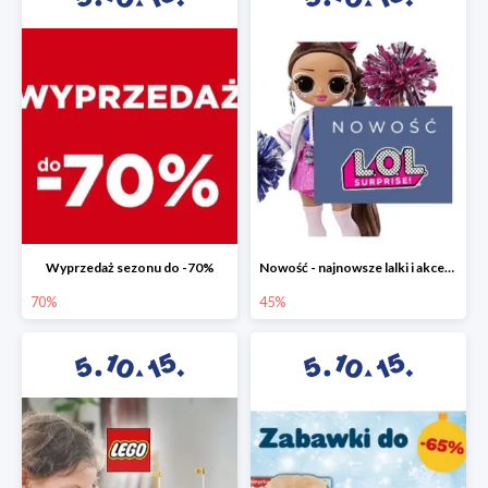
Wyprzedaż sezonu do -70%
Nowość - najnowsze lalki i akcesoria L.O.L. w 5.10.15 do -45%
70%
45%