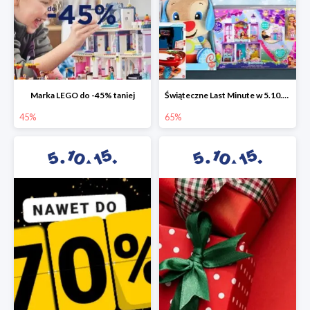
Marka LEGO do -45% taniej
Świąteczne Last Minute w 5.10.15 - zabawki do -65%
45%
65%