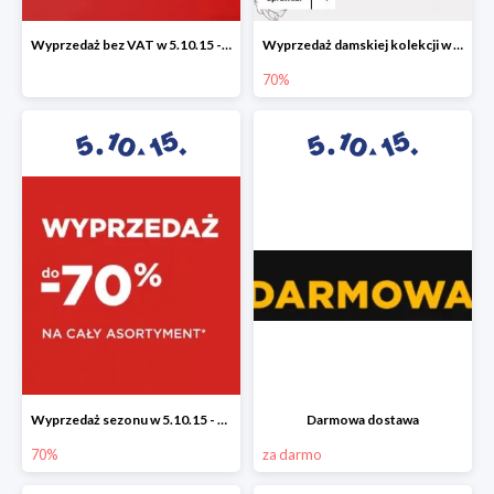
Wyprzedaż bez VAT w 5.10.15 - dodatkowe -23% rabatu
Wyprzedaż damskiej kolekcji w 5.10.15 - ubrania, obuwie i dodatki do -70%
70%
Wyprzedaż sezonu w 5.10.15 - cały asortyment -70%
Darmowa dostawa
70%
za darmo