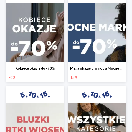
Kobiece okazje do -70%
Mega okazje promocja Mocne marki do -70%
70%
15%