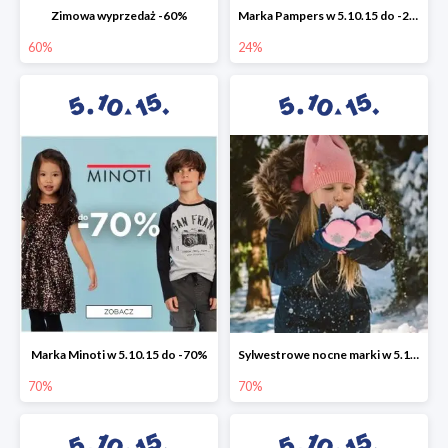
Zimowa wyprzedaż -60%
Marka Pampers w 5.10.15 do -24%
60%
24%
Marka Minoti w 5.10.15 do -70%
Sylwestrowe nocne marki w 5.10.15 do -70%
70%
70%