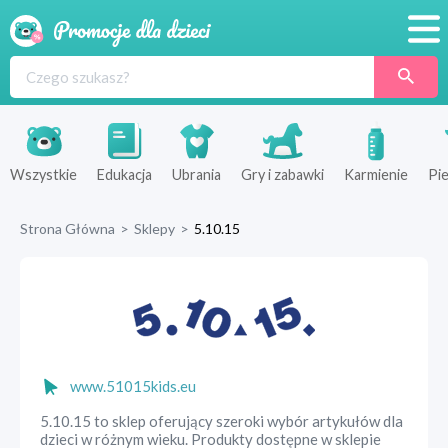
Promocje
Produkty
Sklepy
Wszystkie
Edukacja
Ubrania
Gry i zabawki
Karmienie
Pie
Blog
Strona Główna
>
Sklepy
>
5.10.15
Wyprawka
www.51015kids.eu
5.10.15 to sklep oferujący szeroki wybór artykułów dla
dzieci w różnym wieku. Produkty dostępne w sklepie