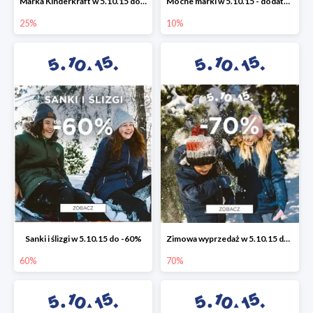
Marka Kinderkraft w 5.10.15 do -25%
Mocne marki w 5.10.15 - dodatkowe -10% rabatu
25%
10%
Sanki i ślizgi w 5.10.15 do -60%
Zimowa wyprzedaż w 5.10.15 do -70%
60%
70%