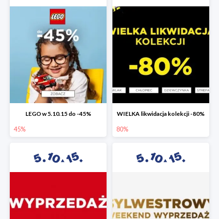
LEGO w 5.10.15 do -45%
WIELKA likwidacja kolekcji -80%
45%
80%