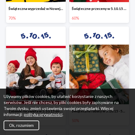
Świąteczna wyprzedaż w Nowej Erze - National Geographic Learning -70%
Świąteczne przeceny w 5.10.15 - wszystkie ubrania -60%
70%
60%
Używamy plików cookies, by ułatwić korzystanie z naszych
serwisów. Jeśli nie chcesz, by pliki cookies były zapisywane na
Twoim dysku, zmień ustawienia swojej przeglądarki. Więcej
Zabawki na Święta w 5.10.15 do -45%
Świąteczne rabaty w 5.10.15 -50%
informacji:
polityka prywatności
.
45%
50%
Ok, rozumiem