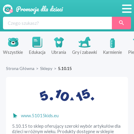
Promocje
Produkty
Sklepy
Wszystkie
Edukacja
Ubrania
Gry i zabawki
Karmienie
Pie
Blog
Strona Główna
>
Sklepy
>
5.10.15
Wyprawka
www.51015kids.eu
5.10.15 to sklep oferujący szeroki wybór artykułów dla
dzieci w różnym wieku. Produkty dostępne w sklepie