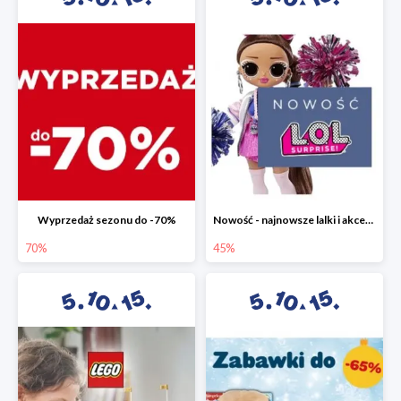
Wyprzedaż sezonu do -70%
Nowość - najnowsze lalki i akcesoria L.O.L. w 5.10.15 do -45%
70%
45%