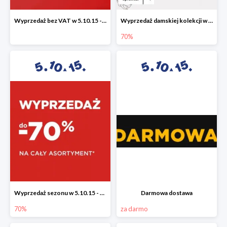
Wyprzedaż bez VAT w 5.10.15 - dodatkowe -23% rabatu
Wyprzedaż damskiej kolekcji w 5.10.15 - ubrania, obuwie i dodatki do -70%
70%
Wyprzedaż sezonu w 5.10.15 - cały asortyment -70%
Darmowa dostawa
70%
za darmo