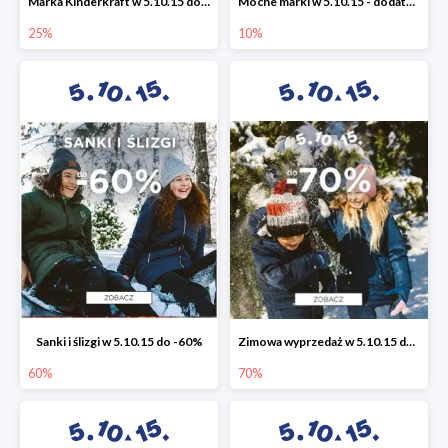
Marka Kinderkraft w 5.10.15 do -25%
Mocne marki w 5.10.15 - dodatkowe -10% rabatu
25%
10%
Sanki i ślizgi w 5.10.15 do -60%
Zimowa wyprzedaż w 5.10.15 do -70%
60%
70%