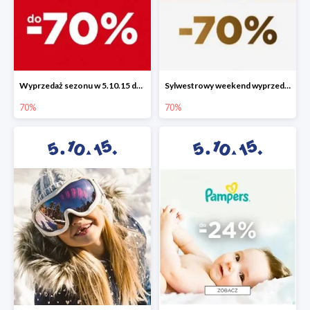
Wyprzedaż sezonu w 5.10.15 do -70%
Sylwestrowy weekend wyprzedaży do -70%
70%
70%