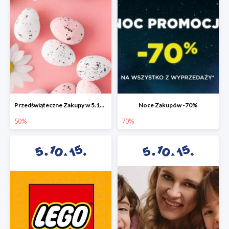
Przedświąteczne Zakupy w 5.10.15 do -50%
Noce Zakupów -70%
50%
70%