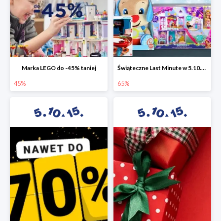
Marka LEGO do -45% taniej
Świąteczne Last Minute w 5.10.15 - zabawki do -65%
45%
65%