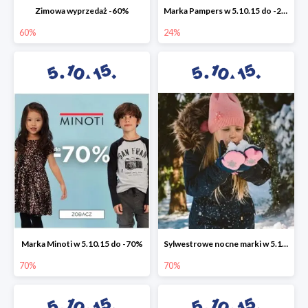
Zimowa wyprzedaż -60%
Marka Pampers w 5.10.15 do -24%
60%
24%
Marka Minoti w 5.10.15 do -70%
Sylwestrowe nocne marki w 5.10.15 do -70%
70%
70%