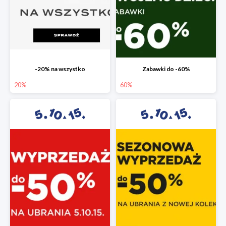
-20% na wszystko
Zabawki do -60%
20%
60%