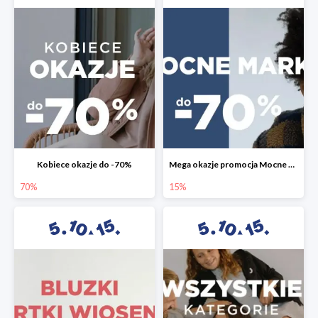
Kobiece okazje do -70%
Mega okazje promocja Mocne marki do -70%
70%
15%