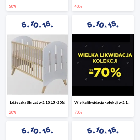
50%
40%
Łóżeczka Skrzat w 5.10.15 -20%
Wielka likwidacja kolekcji w 5.10.15 do -70%
20%
70%