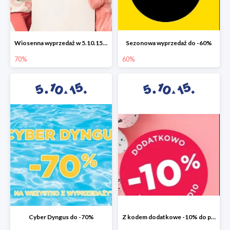
Wiosenna wyprzedaż w 5.10.15 do -70%
Sezonowa wyprzedaż do -60%
70%
60%
Cyber Dyngus do -70%
Z kodem dodatkowe -10% do promocji -50%!