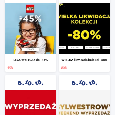
LEGO w 5.10.15 do -45%
WIELKA likwidacja kolekcji -80%
45%
80%