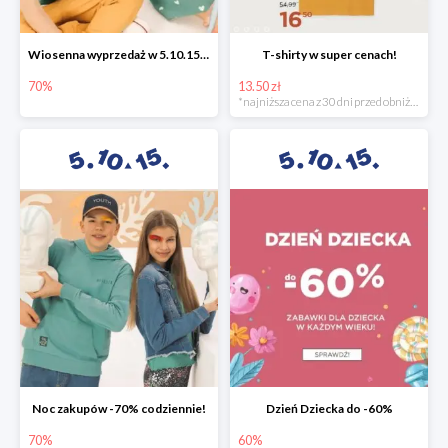
Wiosenna wyprzedaż w 5.10.15 -70%
T-shirty w super cenach!
70%
13.50 zł
*najniższa cena z 30 dni przed obniżką
Noc zakupów -70% codziennie!
Dzień Dziecka do -60%
70%
60%