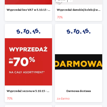
Wyprzedaż bez VAT w 5.10.15 - dodatkowe -23% rabatu
Wyprzedaż damskiej kolekcji w 5.10.15 - ubrania, obuwie i dodatki do -70%
70%
Wyprzedaż sezonu w 5.10.15 - cały asortyment -70%
Darmowa dostawa
70%
za darmo