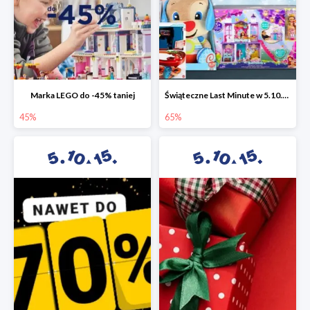
Marka LEGO do -45% taniej
Świąteczne Last Minute w 5.10.15 - zabawki do -65%
45%
65%