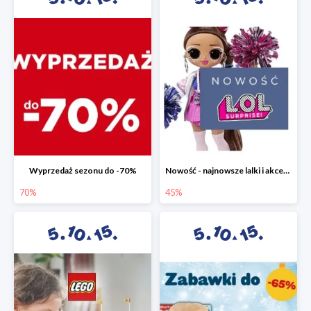
Wyprzedaż sezonu do -70%
Nowość - najnowsze lalki i akcesoria L.O.L. w 5.10.15 do -45%
70%
45%