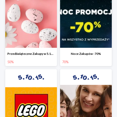
Przedświąteczne Zakupy w 5.10.15 do -50%
Noce Zakupów -70%
50%
70%