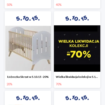
50%
40%
Łóżeczka Skrzat w 5.10.15 -20%
Wielka likwidacja kolekcji w 5.10.15 do -70%
20%
70%