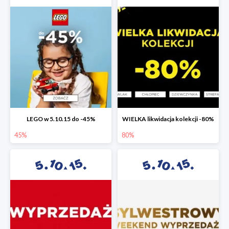
LEGO w 5.10.15 do -45%
WIELKA likwidacja kolekcji -80%
45%
80%