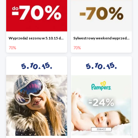
Wyprzedaż sezonu w 5.10.15 do -70%
Sylwestrowy weekend wyprzedaży do -70%
70%
70%