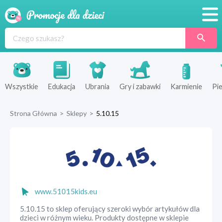
Promocje
Produkty
Sklepy
Wszystkie
Edukacja
Ubrania
Gry i zabawki
Karmienie
Pie
Blog
Strona Główna
>
Sklepy
>
5.10.15
Wyprawka
www.51015kids.eu
5.10.15 to sklep oferujący szeroki wybór artykułów dla
dzieci w różnym wieku. Produkty dostępne w sklepie