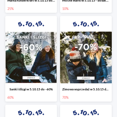
Marka Kinderkraft w 5.10.15 do -25%
Mocne marki w 5.10.15 - dodatkowe -10% rabatu
25%
10%
Sanki i ślizgi w 5.10.15 do -60%
Zimowa wyprzedaż w 5.10.15 do -70%
60%
70%