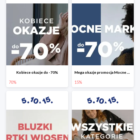
Kobiece okazje do -70%
Mega okazje promocja Mocne marki do -70%
70%
15%