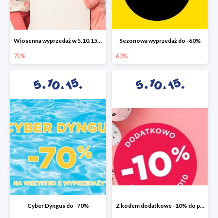
Wiosenna wyprzedaż w 5.10.15 do -70%
Sezonowa wyprzedaż do -60%
70%
60%
Cyber Dyngus do -70%
Z kodem dodatkowe -10% do promocji -50%!