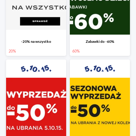
-20% na wszystko
Zabawki do -60%
20%
60%