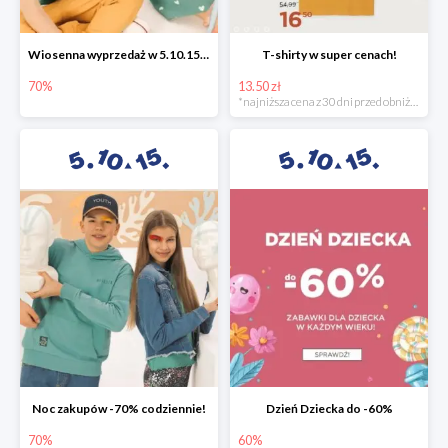
Wiosenna wyprzedaż w 5.10.15 -70%
T-shirty w super cenach!
70%
13.50 zł
*najniższa cena z 30 dni przed obniżką
Noc zakupów -70% codziennie!
Dzień Dziecka do -60%
70%
60%