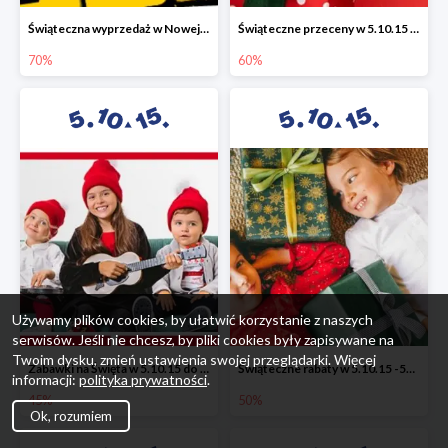
Świąteczna wyprzedaż w Nowej Erze - National Geographic Learning -70%
Świąteczne przeceny w 5.10.15 - wszystkie ubrania -60%
70%
60%
Używamy plików cookies, by ułatwić korzystanie z naszych
serwisów. Jeśli nie chcesz, by pliki cookies były zapisywane na
Twoim dysku, zmień ustawienia swojej przeglądarki. Więcej
Zabawki na Święta w 5.10.15 do -45%
Świąteczne rabaty w 5.10.15 -50%
informacji:
polityka prywatności
.
45%
50%
Ok, rozumiem