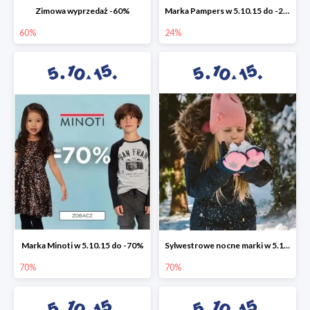
Zimowa wyprzedaż -60%
Marka Pampers w 5.10.15 do -24%
60%
24%
Marka Minoti w 5.10.15 do -70%
Sylwestrowe nocne marki w 5.10.15 do -70%
70%
70%