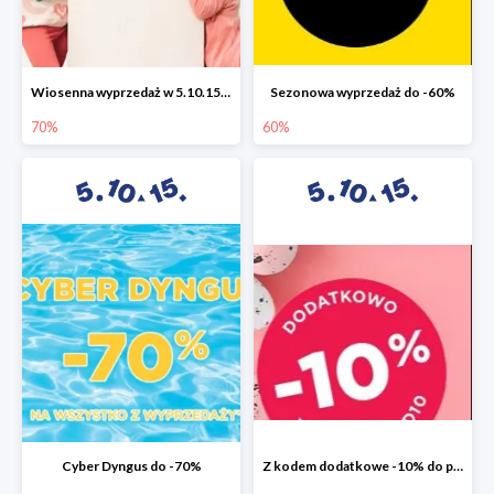
Wiosenna wyprzedaż w 5.10.15 do -70%
Sezonowa wyprzedaż do -60%
70%
60%
Cyber Dyngus do -70%
Z kodem dodatkowe -10% do promocji -50%!