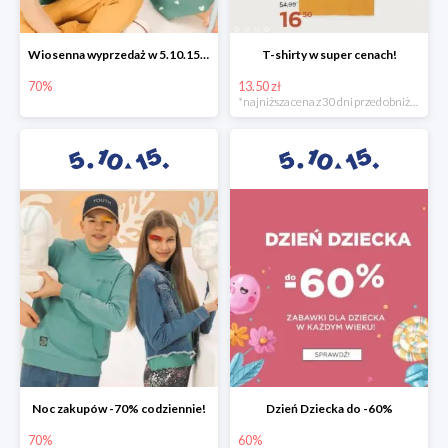
Wiosenna wyprzedaż w 5.10.15 -70%
T-shirty w super cenach!
70%
13.50 zł
*najniższa cena z 30 dni przed obniżką
Noc zakupów -70% codziennie!
Dzień Dziecka do -60%
70%
60%