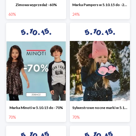
Zimowa wyprzedaż -60%
Marka Pampers w 5.10.15 do -24%
60%
24%
Marka Minoti w 5.10.15 do -70%
Sylwestrowe nocne marki w 5.10.15 do -70%
70%
70%