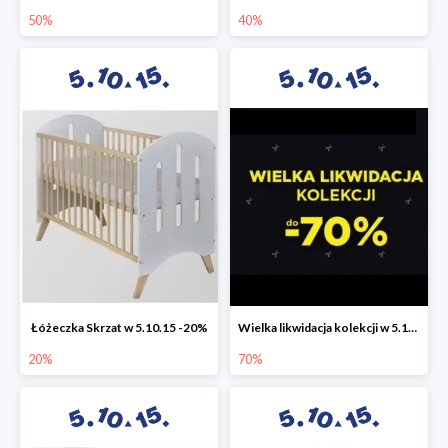
50%
40%
Łóżeczka Skrzat w 5.10.15 -20%
Wielka likwidacja kolekcji w 5.10.15 do -70%
20%
70%