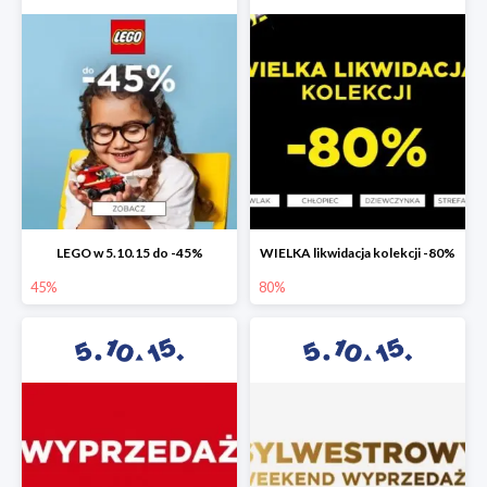
LEGO w 5.10.15 do -45%
WIELKA likwidacja kolekcji -80%
45%
80%