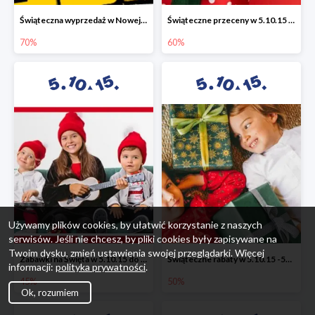
Świąteczna wyprzedaż w Nowej Erze - National Geographic Learning -70%
Świąteczne przeceny w 5.10.15 - wszystkie ubrania -60%
70%
60%
Używamy plików cookies, by ułatwić korzystanie z naszych
serwisów. Jeśli nie chcesz, by pliki cookies były zapisywane na
Twoim dysku, zmień ustawienia swojej przeglądarki. Więcej
Zabawki na Święta w 5.10.15 do -45%
Świąteczne rabaty w 5.10.15 -50%
informacji:
polityka prywatności
.
45%
50%
Ok, rozumiem