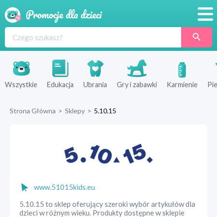
Promocje
Produkty
Sklepy
Wszystkie
Edukacja
Ubrania
Gry i zabawki
Karmienie
Pie
Blog
Strona Główna
>
Sklepy
>
5.10.15
Wyprawka
www.51015kids.eu
5.10.15 to sklep oferujący szeroki wybór artykułów dla
dzieci w różnym wieku. Produkty dostępne w sklepie