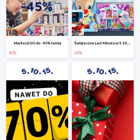
Marka LEGO do -45% taniej
Świąteczne Last Minute w 5.10.15 - zabawki do -65%
45%
65%