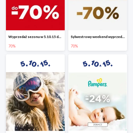
Wyprzedaż sezonu w 5.10.15 do -70%
Sylwestrowy weekend wyprzedaży do -70%
70%
70%