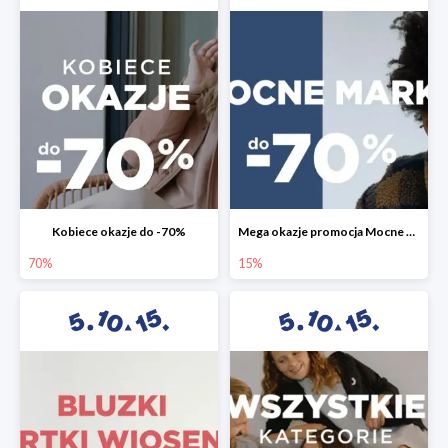
Kobiece okazje do -70%
Mega okazje promocja Mocne marki do -70%
70%
15%