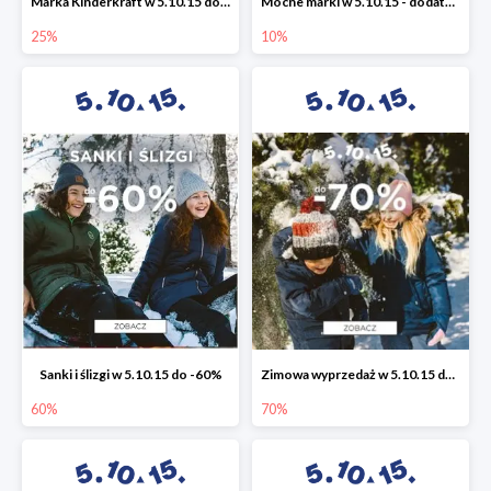
Marka Kinderkraft w 5.10.15 do -25%
Mocne marki w 5.10.15 - dodatkowe -10% rabatu
25%
10%
Sanki i ślizgi w 5.10.15 do -60%
Zimowa wyprzedaż w 5.10.15 do -70%
60%
70%