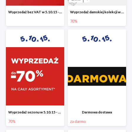
Wyprzedaż bez VAT w 5.10.15 - dodatkowe -23% rabatu
Wyprzedaż damskiej kolekcji w 5.10.15 - ubrania, obuwie i dodatki do -70%
70%
Wyprzedaż sezonu w 5.10.15 - cały asortyment -70%
Darmowa dostawa
70%
za darmo