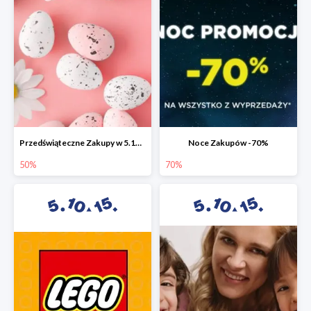
Przedświąteczne Zakupy w 5.10.15 do -50%
Noce Zakupów -70%
50%
70%