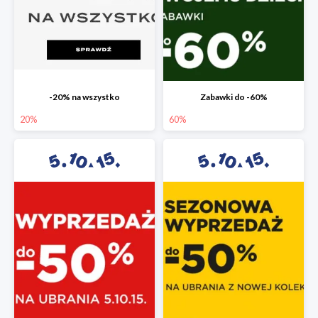
-20% na wszystko
Zabawki do -60%
20%
60%