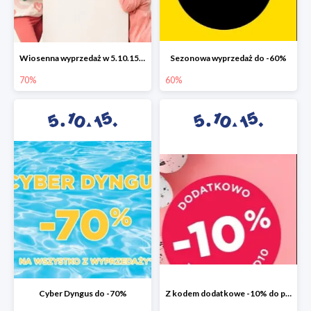
Wiosenna wyprzedaż w 5.10.15 do -70%
Sezonowa wyprzedaż do -60%
70%
60%
Cyber Dyngus do -70%
Z kodem dodatkowe -10% do promocji -50%!