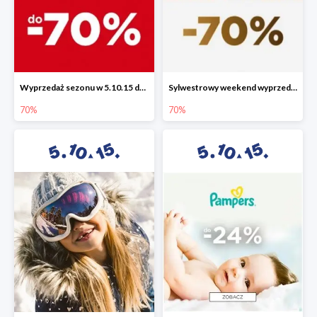
Wyprzedaż sezonu w 5.10.15 do -70%
Sylwestrowy weekend wyprzedaży do -70%
70%
70%