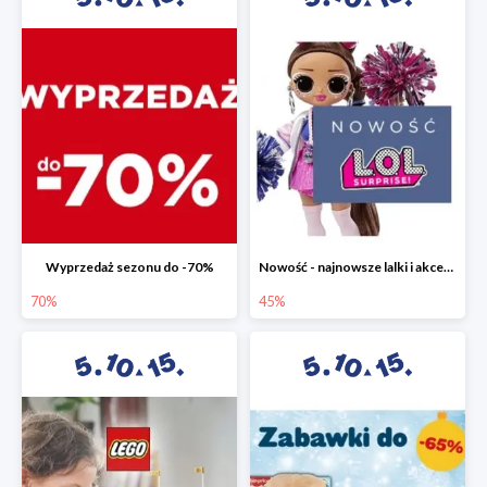
Wyprzedaż sezonu do -70%
Nowość - najnowsze lalki i akcesoria L.O.L. w 5.10.15 do -45%
70%
45%