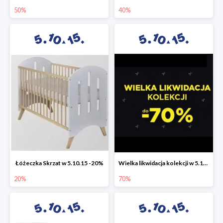
50%
40%
Łóżeczka Skrzat w 5.10.15 -20%
Wielka likwidacja kolekcji w 5.10.15 do -70%
20%
70%