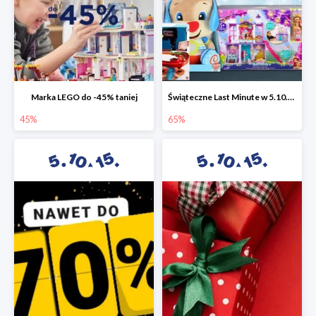
Marka LEGO do -45% taniej
Świąteczne Last Minute w 5.10.15 - zabawki do -65%
45%
65%