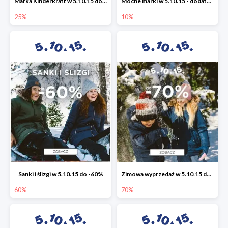
Marka Kinderkraft w 5.10.15 do -25%
Mocne marki w 5.10.15 - dodatkowe -10% rabatu
25%
10%
Sanki i ślizgi w 5.10.15 do -60%
Zimowa wyprzedaż w 5.10.15 do -70%
60%
70%