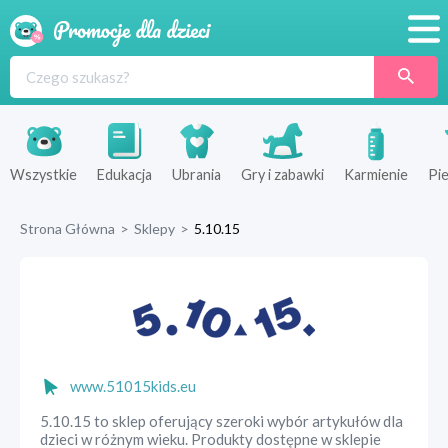
Promocje
Produkty
Sklepy
Wszystkie
Edukacja
Ubrania
Gry i zabawki
Karmienie
Pie
Blog
Strona Główna
>
Sklepy
>
5.10.15
Wyprawka
www.51015kids.eu
5.10.15 to sklep oferujący szeroki wybór artykułów dla
dzieci w różnym wieku. Produkty dostępne w sklepie