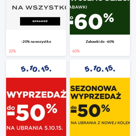
-20% na wszystko
Zabawki do -60%
20%
60%