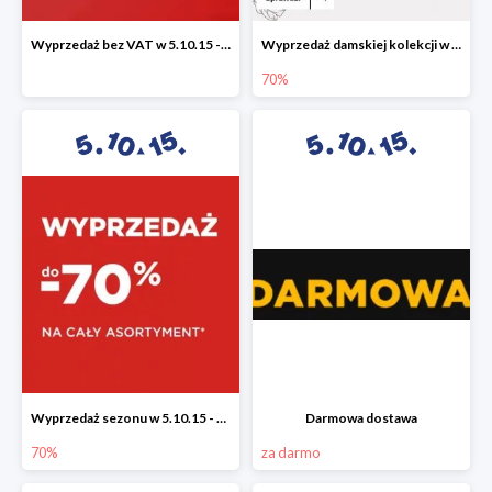
Wyprzedaż bez VAT w 5.10.15 - dodatkowe -23% rabatu
Wyprzedaż damskiej kolekcji w 5.10.15 - ubrania, obuwie i dodatki do -70%
70%
Wyprzedaż sezonu w 5.10.15 - cały asortyment -70%
Darmowa dostawa
70%
za darmo