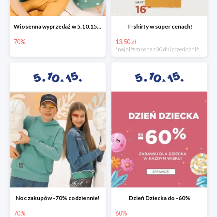
Wiosenna wyprzedaż w 5.10.15 -70%
T-shirty w super cenach!
70%
13.50 zł
*najniższa cena z 30 dni przed obniżką
Noc zakupów -70% codziennie!
Dzień Dziecka do -60%
70%
60%