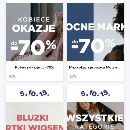
Kobiece okazje do -70%
Mega okazje promocja Mocne marki do -70%
70%
15%