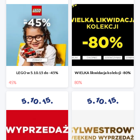
LEGO w 5.10.15 do -45%
WIELKA likwidacja kolekcji -80%
45%
80%