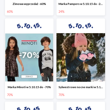
Zimowa wyprzedaż -60%
Marka Pampers w 5.10.15 do -24%
60%
24%
Marka Minoti w 5.10.15 do -70%
Sylwestrowe nocne marki w 5.10.15 do -70%
70%
70%