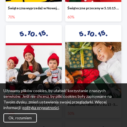
Świąteczna wyprzedaż w Nowej Erze - National Geographic Learning -70%
Świąteczne przeceny w 5.10.15 - wszystkie ubrania -60%
70%
60%
Używamy plików cookies, by ułatwić korzystanie z naszych
serwisów. Jeśli nie chcesz, by pliki cookies były zapisywane na
Twoim dysku, zmień ustawienia swojej przeglądarki. Więcej
Zabawki na Święta w 5.10.15 do -45%
Świąteczne rabaty w 5.10.15 -50%
informacji:
polityka prywatności
.
45%
50%
Ok, rozumiem