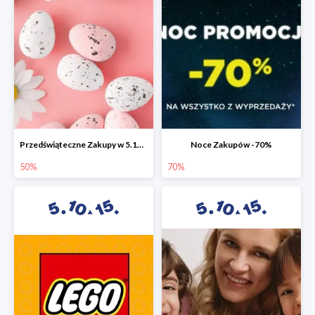
Przedświąteczne Zakupy w 5.10.15 do -50%
Noce Zakupów -70%
50%
70%