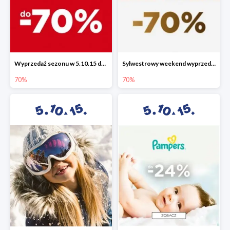
Wyprzedaż sezonu w 5.10.15 do -70%
Sylwestrowy weekend wyprzedaży do -70%
70%
70%