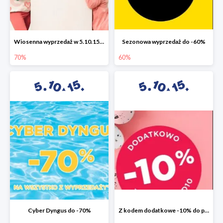
Wiosenna wyprzedaż w 5.10.15 do -70%
Sezonowa wyprzedaż do -60%
70%
60%
Cyber Dyngus do -70%
Z kodem dodatkowe -10% do promocji -50%!