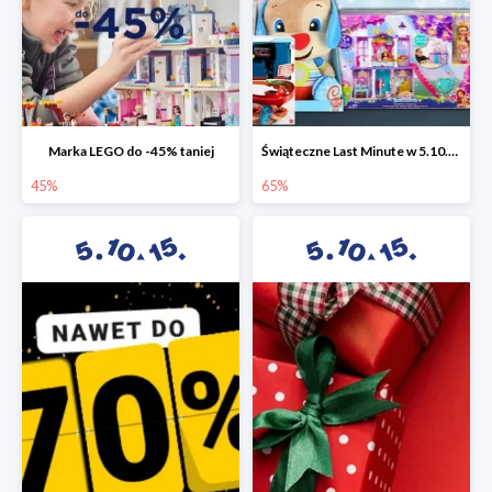
Marka LEGO do -45% taniej
Świąteczne Last Minute w 5.10.15 - zabawki do -65%
45%
65%