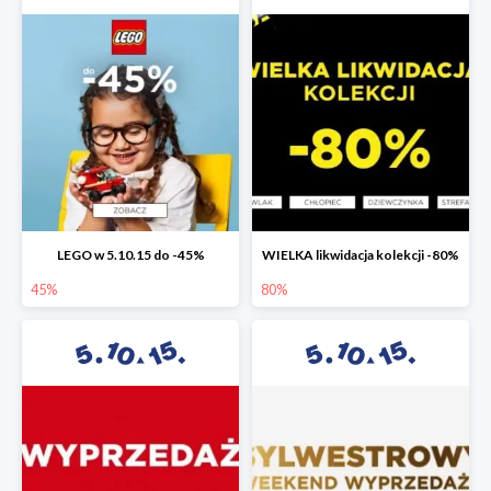
LEGO w 5.10.15 do -45%
WIELKA likwidacja kolekcji -80%
45%
80%