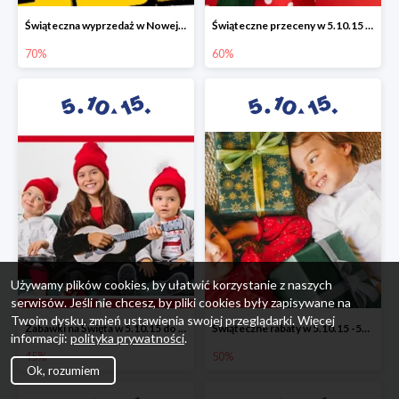
Świąteczna wyprzedaż w Nowej Erze - National Geographic Learning -70%
Świąteczne przeceny w 5.10.15 - wszystkie ubrania -60%
70%
60%
Używamy plików cookies, by ułatwić korzystanie z naszych
serwisów. Jeśli nie chcesz, by pliki cookies były zapisywane na
Twoim dysku, zmień ustawienia swojej przeglądarki. Więcej
Zabawki na Święta w 5.10.15 do -45%
Świąteczne rabaty w 5.10.15 -50%
informacji:
polityka prywatności
.
45%
50%
Ok, rozumiem