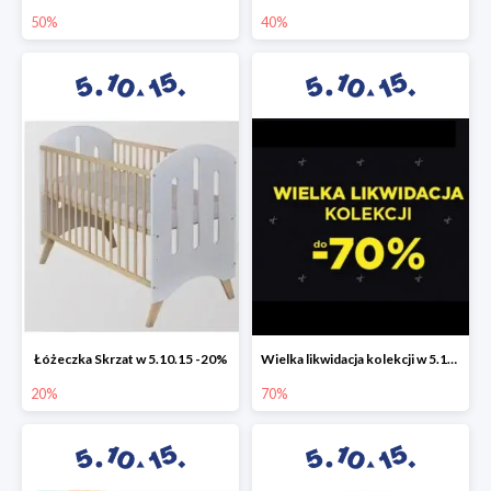
50%
40%
Łóżeczka Skrzat w 5.10.15 -20%
Wielka likwidacja kolekcji w 5.10.15 do -70%
20%
70%