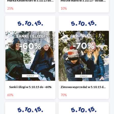
Marka Kinderkraft w 5.10.15 do -25%
Mocne marki w 5.10.15 - dodatkowe -10% rabatu
25%
10%
Sanki i ślizgi w 5.10.15 do -60%
Zimowa wyprzedaż w 5.10.15 do -70%
60%
70%