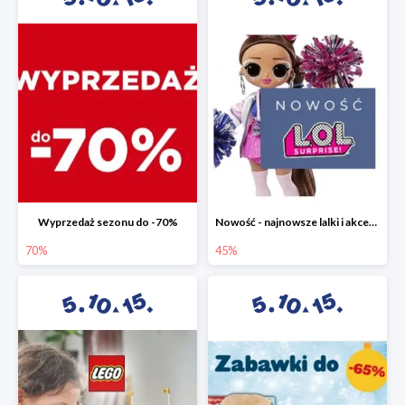
Wyprzedaż sezonu do -70%
Nowość - najnowsze lalki i akcesoria L.O.L. w 5.10.15 do -45%
70%
45%