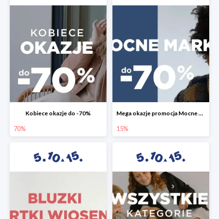
Kobiece okazje do -70%
Mega okazje promocja Mocne marki do -70%
70%
15%