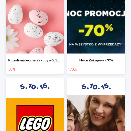
Przedświąteczne Zakupy w 5.10.15 do -50%
Noce Zakupów -70%
50%
70%