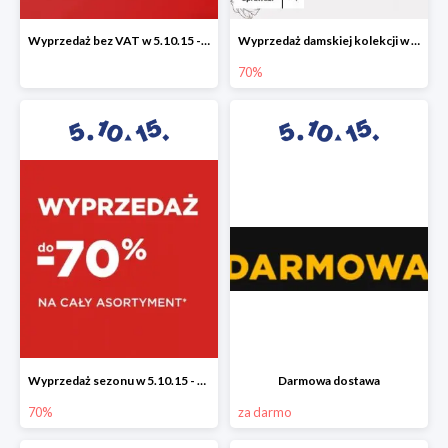
Wyprzedaż bez VAT w 5.10.15 - dodatkowe -23% rabatu
Wyprzedaż damskiej kolekcji w 5.10.15 - ubrania, obuwie i dodatki do -70%
70%
Wyprzedaż sezonu w 5.10.15 - cały asortyment -70%
Darmowa dostawa
70%
za darmo