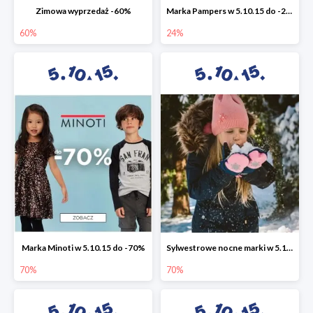
Zimowa wyprzedaż -60%
Marka Pampers w 5.10.15 do -24%
60%
24%
Marka Minoti w 5.10.15 do -70%
Sylwestrowe nocne marki w 5.10.15 do -70%
70%
70%