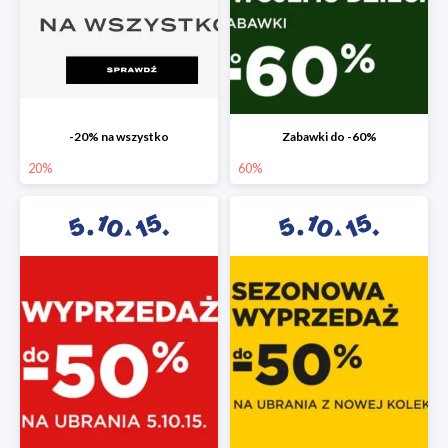
-20% na wszystko
Zabawki do -60%
20%
60%