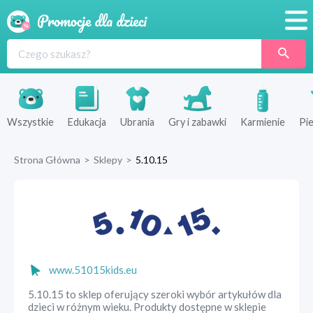
Promocje
Produkty
Sklepy
Wszystkie
Edukacja
Ubrania
Gry i zabawki
Karmienie
Pie
Blog
Strona Główna
>
Sklepy
>
5.10.15
Wyprawka
www.51015kids.eu
5.10.15 to sklep oferujący szeroki wybór artykułów dla
dzieci w różnym wieku. Produkty dostępne w sklepie