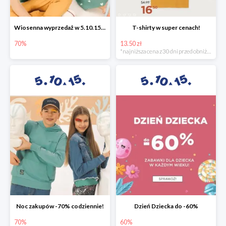
Wiosenna wyprzedaż w 5.10.15 -70%
T-shirty w super cenach!
70%
13.50 zł
*najniższa cena z 30 dni przed obniżką
Noc zakupów -70% codziennie!
Dzień Dziecka do -60%
70%
60%