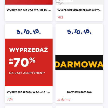
Wyprzedaż bez VAT w 5.10.15 - dodatkowe -23% rabatu
Wyprzedaż damskiej kolekcji w 5.10.15 - ubrania, obuwie i dodatki do -70%
70%
Wyprzedaż sezonu w 5.10.15 - cały asortyment -70%
Darmowa dostawa
70%
za darmo