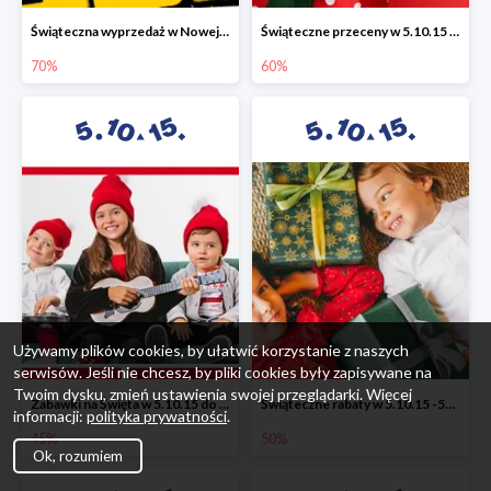
Świąteczna wyprzedaż w Nowej Erze - National Geographic Learning -70%
Świąteczne przeceny w 5.10.15 - wszystkie ubrania -60%
70%
60%
Używamy plików cookies, by ułatwić korzystanie z naszych
serwisów. Jeśli nie chcesz, by pliki cookies były zapisywane na
Twoim dysku, zmień ustawienia swojej przeglądarki. Więcej
Zabawki na Święta w 5.10.15 do -45%
Świąteczne rabaty w 5.10.15 -50%
informacji:
polityka prywatności
.
45%
50%
Ok, rozumiem