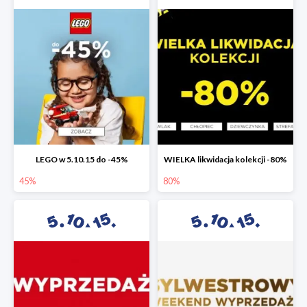
LEGO w 5.10.15 do -45%
WIELKA likwidacja kolekcji -80%
45%
80%