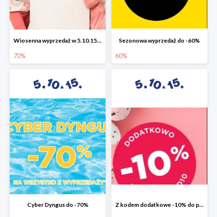
Wiosenna wyprzedaż w 5.10.15 do -70%
Sezonowa wyprzedaż do -60%
70%
60%
Cyber Dyngus do -70%
Z kodem dodatkowe -10% do promocji -50%!