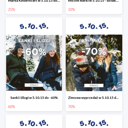
Marka Kinderkraft w 5.10.15 do -25%
Mocne marki w 5.10.15 - dodatkowe -10% rabatu
25%
10%
Sanki i ślizgi w 5.10.15 do -60%
Zimowa wyprzedaż w 5.10.15 do -70%
60%
70%