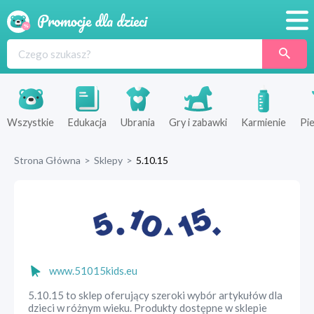
Promocje
Produkty
Sklepy
Wszystkie
Edukacja
Ubrania
Gry i zabawki
Karmienie
Pie
Blog
Strona Główna
>
Sklepy
>
5.10.15
Wyprawka
www.51015kids.eu
5.10.15 to sklep oferujący szeroki wybór artykułów dla
dzieci w różnym wieku. Produkty dostępne w sklepie