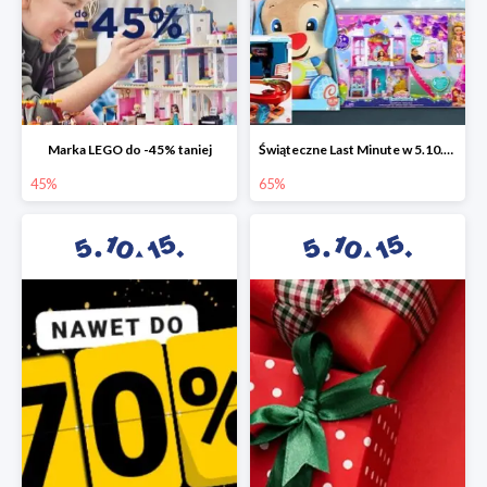
Marka LEGO do -45% taniej
Świąteczne Last Minute w 5.10.15 - zabawki do -65%
45%
65%