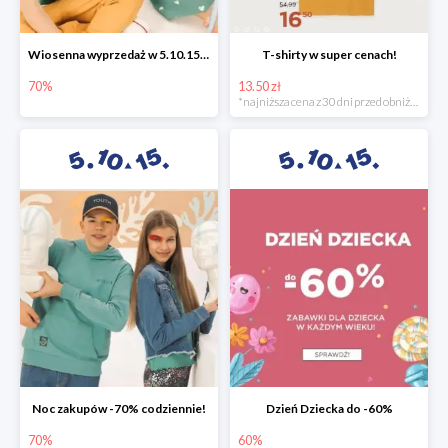
Wiosenna wyprzedaż w 5.10.15 -70%
T-shirty w super cenach!
70%
13.50 zł
*najniższa cena z 30 dni przed obniżką
Noc zakupów -70% codziennie!
Dzień Dziecka do -60%
70%
60%