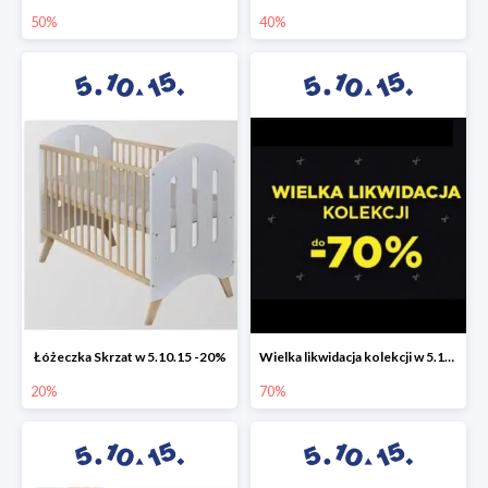
50%
40%
Łóżeczka Skrzat w 5.10.15 -20%
Wielka likwidacja kolekcji w 5.10.15 do -70%
20%
70%