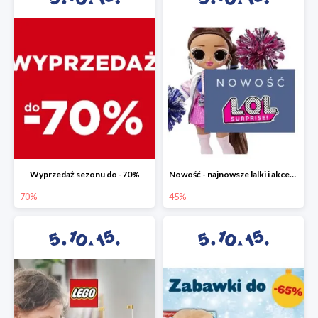
Wyprzedaż sezonu do -70%
Nowość - najnowsze lalki i akcesoria L.O.L. w 5.10.15 do -45%
70%
45%