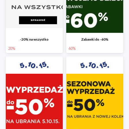
-20% na wszystko
Zabawki do -60%
20%
60%