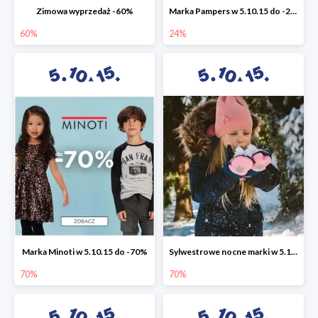
Zimowa wyprzedaż -60%
Marka Pampers w 5.10.15 do -24%
60%
24%
Marka Minoti w 5.10.15 do -70%
Sylwestrowe nocne marki w 5.10.15 do -70%
70%
70%