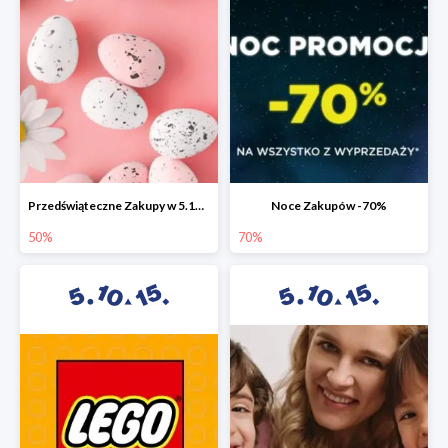
Przedświąteczne Zakupy w 5.10.15 do -50%
Noce Zakupów -70%
50%
70%