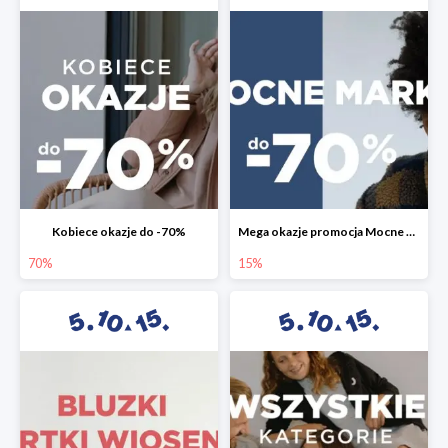
Kobiece okazje do -70%
Mega okazje promocja Mocne marki do -70%
70%
15%