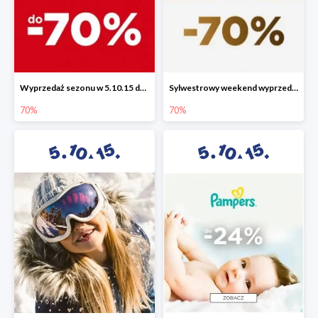
Wyprzedaż sezonu w 5.10.15 do -70%
Sylwestrowy weekend wyprzedaży do -70%
70%
70%