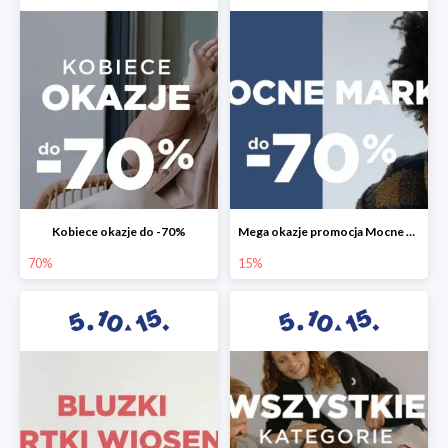
Kobiece okazje do -70%
Mega okazje promocja Mocne marki do -70%
70%
15%