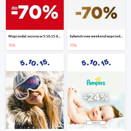
Wyprzedaż sezonu w 5.10.15 do -70%
Sylwestrowy weekend wyprzedaży do -70%
70%
70%