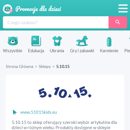
Promocje
Produkty
Sklepy
Wszystkie
Edukacja
Ubrania
Gry i zabawki
Karmienie
Pie
Blog
Strona Główna
>
Sklepy
>
5.10.15
Wyprawka
www.51015kids.eu
5.10.15 to sklep oferujący szeroki wybór artykułów dla
dzieci w różnym wieku. Produkty dostępne w sklepie