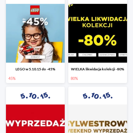
LEGO w 5.10.15 do -45%
WIELKA likwidacja kolekcji -80%
45%
80%