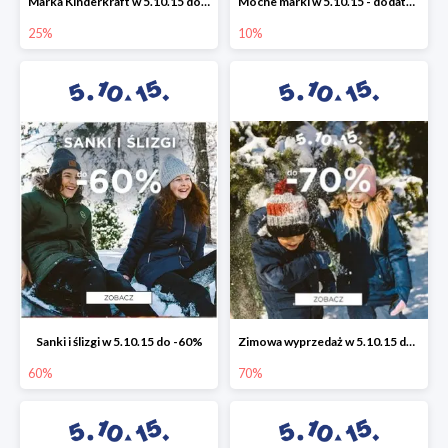
Marka Kinderkraft w 5.10.15 do -25%
Mocne marki w 5.10.15 - dodatkowe -10% rabatu
25%
10%
Sanki i ślizgi w 5.10.15 do -60%
Zimowa wyprzedaż w 5.10.15 do -70%
60%
70%