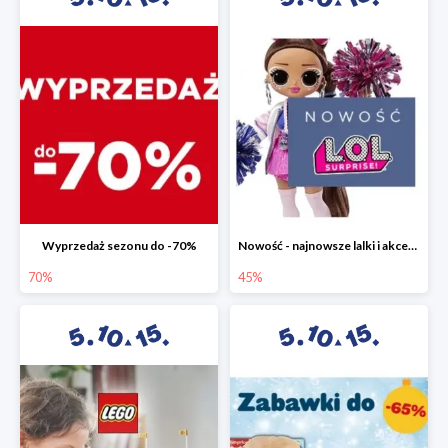
Wyprzedaż sezonu do -70%
Nowość - najnowsze lalki i akcesoria L.O.L. w 5.10.15 do -45%
70%
45%