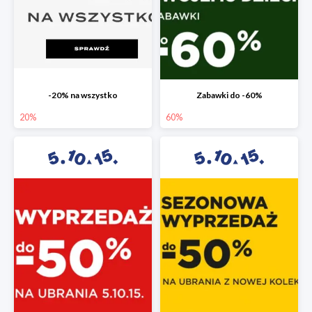
-20% na wszystko
Zabawki do -60%
20%
60%