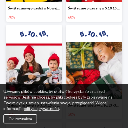
Świąteczna wyprzedaż w Nowej Erze - National Geographic Learning -70%
Świąteczne przeceny w 5.10.15 - wszystkie ubrania -60%
70%
60%
Używamy plików cookies, by ułatwić korzystanie z naszych
serwisów. Jeśli nie chcesz, by pliki cookies były zapisywane na
Twoim dysku, zmień ustawienia swojej przeglądarki. Więcej
Zabawki na Święta w 5.10.15 do -45%
Świąteczne rabaty w 5.10.15 -50%
informacji:
polityka prywatności
.
45%
50%
Ok, rozumiem