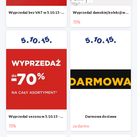
Wyprzedaż bez VAT w 5.10.15 - dodatkowe -23% rabatu
Wyprzedaż damskiej kolekcji w 5.10.15 - ubrania, obuwie i dodatki do -70%
70%
Wyprzedaż sezonu w 5.10.15 - cały asortyment -70%
Darmowa dostawa
70%
za darmo