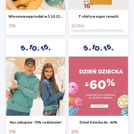
Wiosenna wyprzedaż w 5.10.15 -70%
T-shirty w super cenach!
70%
13.50 zł
*najniższa cena z 30 dni przed obniżką
Noc zakupów -70% codziennie!
Dzień Dziecka do -60%
70%
60%