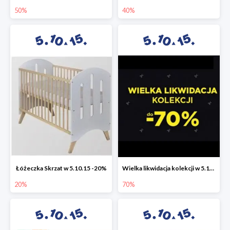
50%
40%
Łóżeczka Skrzat w 5.10.15 -20%
Wielka likwidacja kolekcji w 5.10.15 do -70%
20%
70%