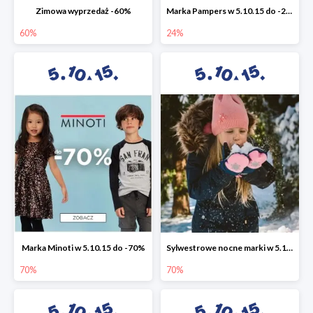
Zimowa wyprzedaż -60%
Marka Pampers w 5.10.15 do -24%
60%
24%
Marka Minoti w 5.10.15 do -70%
Sylwestrowe nocne marki w 5.10.15 do -70%
70%
70%