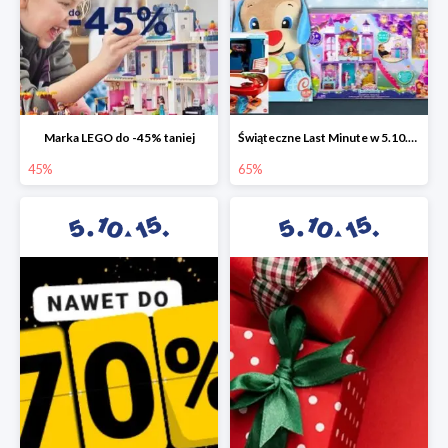
Marka LEGO do -45% taniej
Świąteczne Last Minute w 5.10.15 - zabawki do -65%
45%
65%