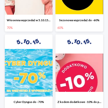
Wiosenna wyprzedaż w 5.10.15 do -70%
Sezonowa wyprzedaż do -60%
70%
60%
Cyber Dyngus do -70%
Z kodem dodatkowe -10% do promocji -50%!