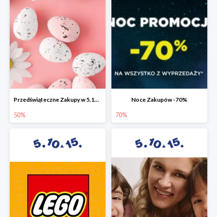
Przedświąteczne Zakupy w 5.10.15 do -50%
Noce Zakupów -70%
50%
70%