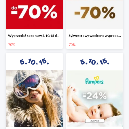
Wyprzedaż sezonu w 5.10.15 do -70%
Sylwestrowy weekend wyprzedaży do -70%
70%
70%