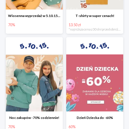
Wiosenna wyprzedaż w 5.10.15 -70%
T-shirty w super cenach!
70%
13.50 zł
*najniższa cena z 30 dni przed obniżką
Noc zakupów -70% codziennie!
Dzień Dziecka do -60%
70%
60%