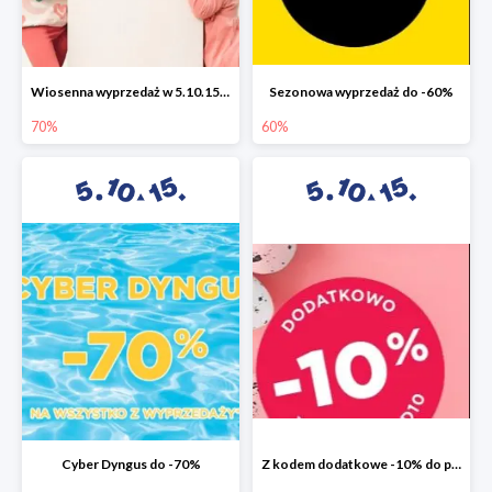
Wiosenna wyprzedaż w 5.10.15 do -70%
Sezonowa wyprzedaż do -60%
70%
60%
Cyber Dyngus do -70%
Z kodem dodatkowe -10% do promocji -50%!