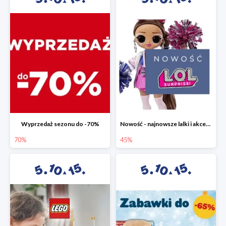
Wyprzedaż sezonu do -70%
Nowość - najnowsze lalki i akcesoria L.O.L. w 5.10.15 do -45%
70%
45%