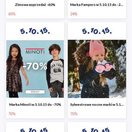
Zimowa wyprzedaż -60%
Marka Pampers w 5.10.15 do -24%
60%
24%
Marka Minoti w 5.10.15 do -70%
Sylwestrowe nocne marki w 5.10.15 do -70%
70%
70%