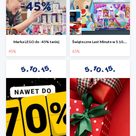
Marka LEGO do -45% taniej
Świąteczne Last Minute w 5.10.15 - zabawki do -65%
45%
65%