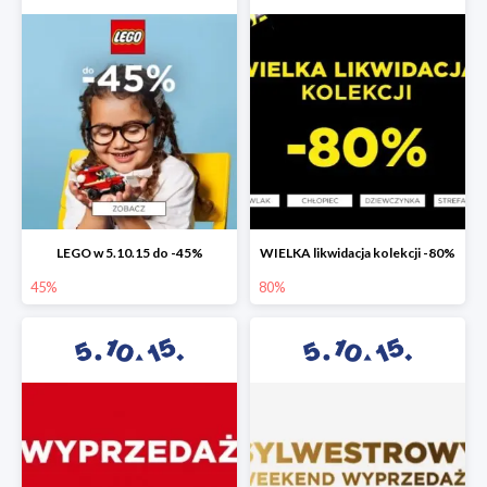
LEGO w 5.10.15 do -45%
WIELKA likwidacja kolekcji -80%
45%
80%