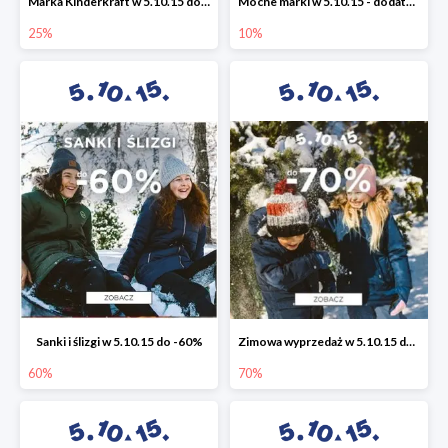
Marka Kinderkraft w 5.10.15 do -25%
Mocne marki w 5.10.15 - dodatkowe -10% rabatu
25%
10%
Sanki i ślizgi w 5.10.15 do -60%
Zimowa wyprzedaż w 5.10.15 do -70%
60%
70%