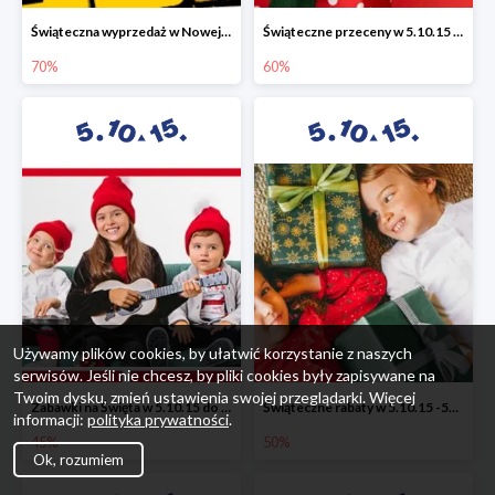
Świąteczna wyprzedaż w Nowej Erze - National Geographic Learning -70%
Świąteczne przeceny w 5.10.15 - wszystkie ubrania -60%
70%
60%
Używamy plików cookies, by ułatwić korzystanie z naszych
serwisów. Jeśli nie chcesz, by pliki cookies były zapisywane na
Twoim dysku, zmień ustawienia swojej przeglądarki. Więcej
Zabawki na Święta w 5.10.15 do -45%
Świąteczne rabaty w 5.10.15 -50%
informacji:
polityka prywatności
.
45%
50%
Ok, rozumiem