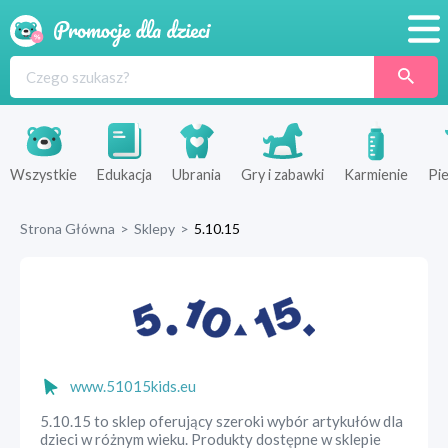
Promocje
Produkty
Sklepy
Wszystkie
Edukacja
Ubrania
Gry i zabawki
Karmienie
Pie
Blog
Strona Główna
>
Sklepy
>
5.10.15
Wyprawka
www.51015kids.eu
5.10.15 to sklep oferujący szeroki wybór artykułów dla
dzieci w różnym wieku. Produkty dostępne w sklepie