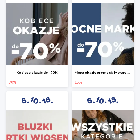
Kobiece okazje do -70%
Mega okazje promocja Mocne marki do -70%
70%
15%