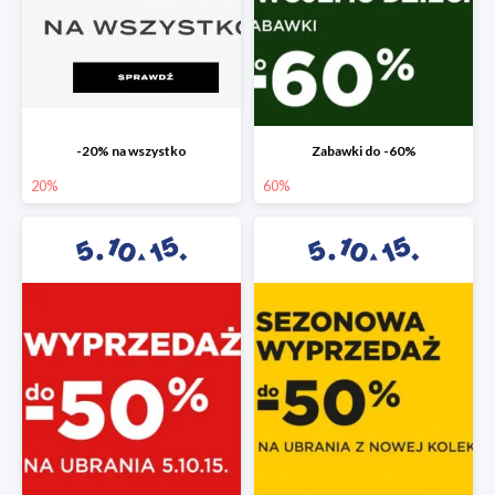
-20% na wszystko
Zabawki do -60%
20%
60%