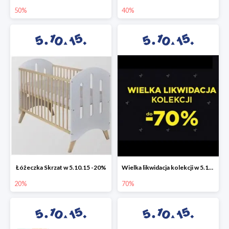
50%
40%
Łóżeczka Skrzat w 5.10.15 -20%
Wielka likwidacja kolekcji w 5.10.15 do -70%
20%
70%