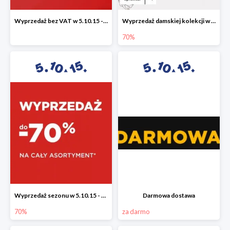
Wyprzedaż bez VAT w 5.10.15 - dodatkowe -23% rabatu
Wyprzedaż damskiej kolekcji w 5.10.15 - ubrania, obuwie i dodatki do -70%
70%
Wyprzedaż sezonu w 5.10.15 - cały asortyment -70%
Darmowa dostawa
70%
za darmo