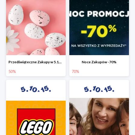
Przedświąteczne Zakupy w 5.10.15 do -50%
Noce Zakupów -70%
50%
70%