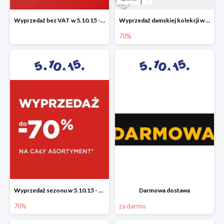
Wyprzedaż bez VAT w 5.10.15 - dodatkowe -23% rabatu
Wyprzedaż damskiej kolekcji w 5.10.15 - ubrania, obuwie i dodatki do -70%
70%
Wyprzedaż sezonu w 5.10.15 - cały asortyment -70%
Darmowa dostawa
70%
za darmo