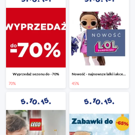
Wyprzedaż sezonu do -70%
Nowość - najnowsze lalki i akcesoria L.O.L. w 5.10.15 do -45%
70%
45%