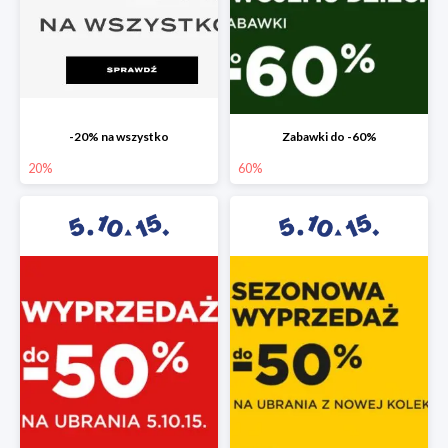
-20% na wszystko
Zabawki do -60%
20%
60%