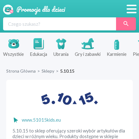
Promocje
Produkty
Sklepy
Wszystkie
Edukacja
Ubrania
Gry i zabawki
Karmienie
Pie
Blog
Strona Główna
>
Sklepy
>
5.10.15
Wyprawka
www.51015kids.eu
5.10.15 to sklep oferujący szeroki wybór artykułów dla
dzieci w różnym wieku. Produkty dostępne w sklepie