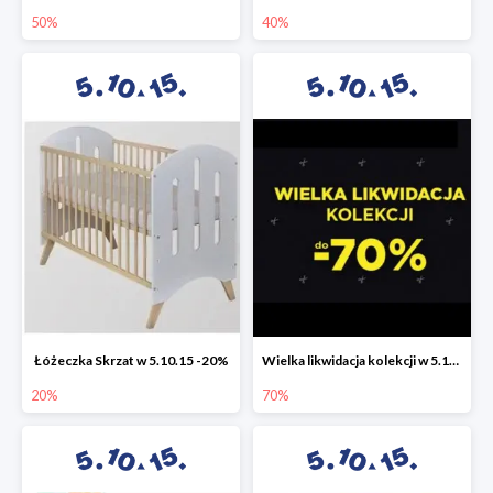
50%
40%
Łóżeczka Skrzat w 5.10.15 -20%
Wielka likwidacja kolekcji w 5.10.15 do -70%
20%
70%