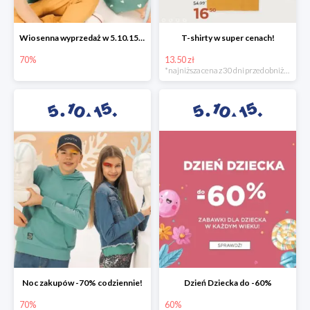
Wiosenna wyprzedaż w 5.10.15 -70%
T-shirty w super cenach!
70%
13.50 zł
*najniższa cena z 30 dni przed obniżką
Noc zakupów -70% codziennie!
Dzień Dziecka do -60%
70%
60%