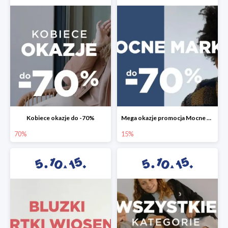
Kobiece okazje do -70%
Mega okazje promocja Mocne marki do -70%
70%
15%