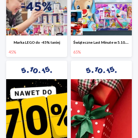
Marka LEGO do -45% taniej
Świąteczne Last Minute w 5.10.15 - zabawki do -65%
45%
65%