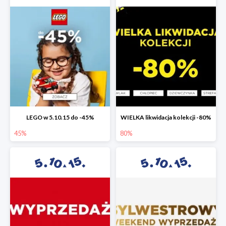
LEGO w 5.10.15 do -45%
WIELKA likwidacja kolekcji -80%
45%
80%