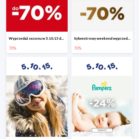
Wyprzedaż sezonu w 5.10.15 do -70%
Sylwestrowy weekend wyprzedaży do -70%
70%
70%