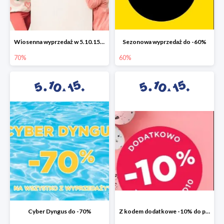
Wiosenna wyprzedaż w 5.10.15 do -70%
Sezonowa wyprzedaż do -60%
70%
60%
Cyber Dyngus do -70%
Z kodem dodatkowe -10% do promocji -50%!