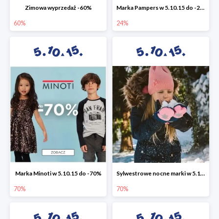
Zimowa wyprzedaż -60%
Marka Pampers w 5.10.15 do -24%
60%
24%
Marka Minoti w 5.10.15 do -70%
Sylwestrowe nocne marki w 5.10.15 do -70%
70%
70%