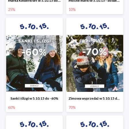
Marka Kinderkraft w 5.10.15 do -25%
Mocne marki w 5.10.15 - dodatkowe -10% rabatu
25%
10%
Sanki i ślizgi w 5.10.15 do -60%
Zimowa wyprzedaż w 5.10.15 do -70%
60%
70%