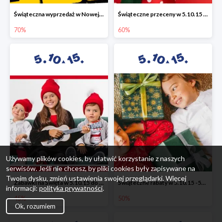
Świąteczna wyprzedaż w Nowej Erze - National Geographic Learning -70%
Świąteczne przeceny w 5.10.15 - wszystkie ubrania -60%
70%
60%
Używamy plików cookies, by ułatwić korzystanie z naszych
serwisów. Jeśli nie chcesz, by pliki cookies były zapisywane na
Twoim dysku, zmień ustawienia swojej przeglądarki. Więcej
Zabawki na Święta w 5.10.15 do -45%
Świąteczne rabaty w 5.10.15 -50%
informacji:
polityka prywatności
.
45%
50%
Ok, rozumiem