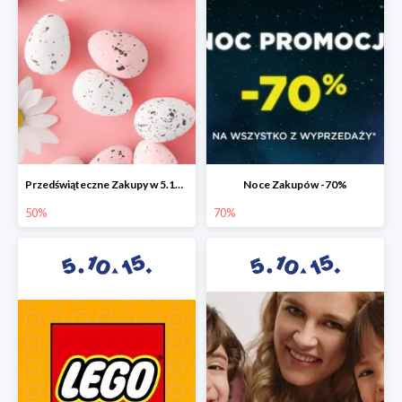
Przedświąteczne Zakupy w 5.10.15 do -50%
Noce Zakupów -70%
50%
70%