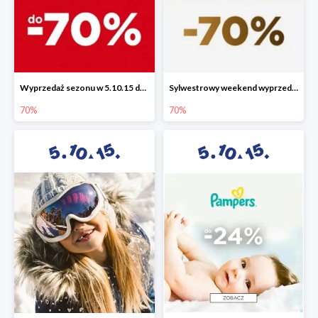
Wyprzedaż sezonu w 5.10.15 do -70%
Sylwestrowy weekend wyprzedaży do -70%
70%
70%