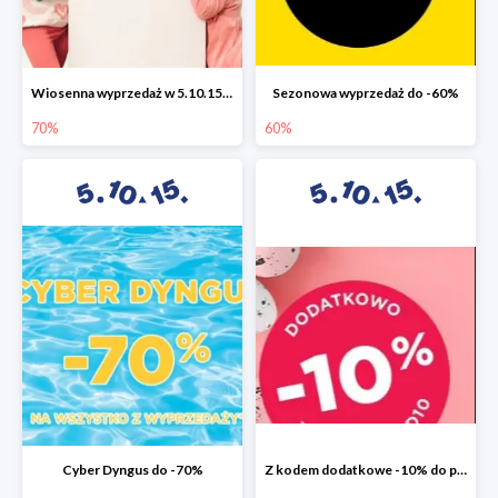
Wiosenna wyprzedaż w 5.10.15 do -70%
Sezonowa wyprzedaż do -60%
70%
60%
Cyber Dyngus do -70%
Z kodem dodatkowe -10% do promocji -50%!