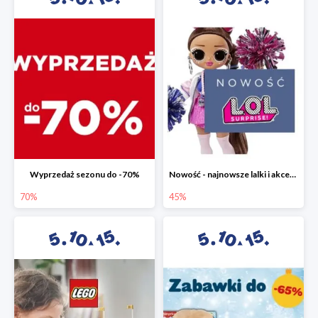
Wyprzedaż sezonu do -70%
Nowość - najnowsze lalki i akcesoria L.O.L. w 5.10.15 do -45%
70%
45%