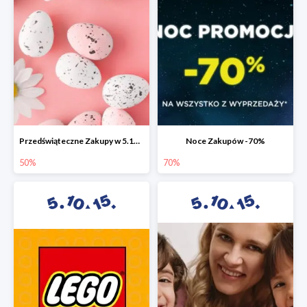
Przedświąteczne Zakupy w 5.10.15 do -50%
Noce Zakupów -70%
50%
70%