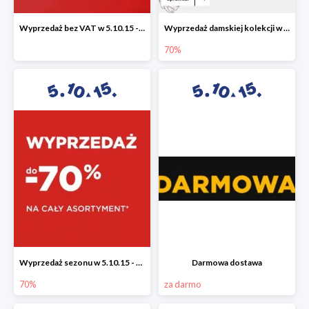
Wyprzedaż bez VAT w 5.10.15 - dodatkowe -23% rabatu
Wyprzedaż damskiej kolekcji w 5.10.15 - ubrania, obuwie i dodatki do -70%
70%
Wyprzedaż sezonu w 5.10.15 - cały asortyment -70%
Darmowa dostawa
70%
za darmo