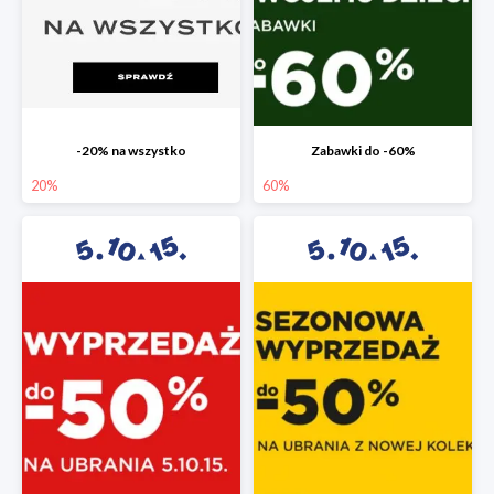
-20% na wszystko
Zabawki do -60%
20%
60%