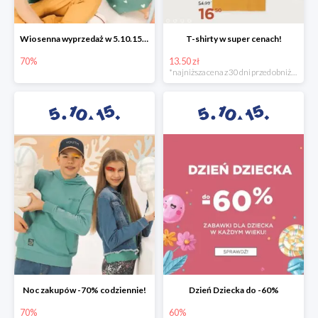
Wiosenna wyprzedaż w 5.10.15 -70%
T-shirty w super cenach!
70%
13.50 zł
*najniższa cena z 30 dni przed obniżką
Noc zakupów -70% codziennie!
Dzień Dziecka do -60%
70%
60%