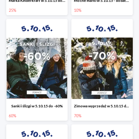
Marka Kinderkraft w 5.10.15 do -25%
Mocne marki w 5.10.15 - dodatkowe -10% rabatu
25%
10%
Sanki i ślizgi w 5.10.15 do -60%
Zimowa wyprzedaż w 5.10.15 do -70%
60%
70%