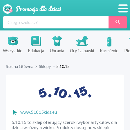
Promocje
Produkty
Sklepy
Wszystkie
Edukacja
Ubrania
Gry i zabawki
Karmienie
Pie
Blog
Strona Główna
>
Sklepy
>
5.10.15
Wyprawka
www.51015kids.eu
5.10.15 to sklep oferujący szeroki wybór artykułów dla
dzieci w różnym wieku. Produkty dostępne w sklepie