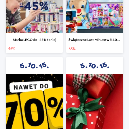
Marka LEGO do -45% taniej
Świąteczne Last Minute w 5.10.15 - zabawki do -65%
45%
65%