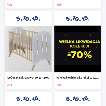
50%
40%
Łóżeczka Skrzat w 5.10.15 -20%
Wielka likwidacja kolekcji w 5.10.15 do -70%
20%
70%