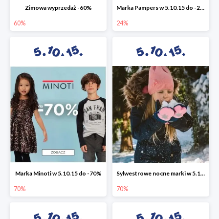
Zimowa wyprzedaż -60%
Marka Pampers w 5.10.15 do -24%
60%
24%
Marka Minoti w 5.10.15 do -70%
Sylwestrowe nocne marki w 5.10.15 do -70%
70%
70%