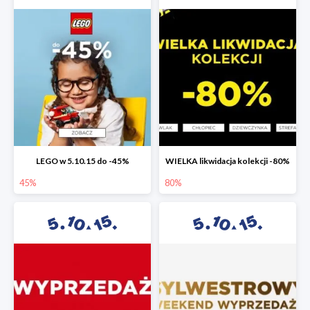
LEGO w 5.10.15 do -45%
WIELKA likwidacja kolekcji -80%
45%
80%