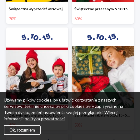
Świąteczna wyprzedaż w Nowej Erze - National Geographic Learning -70%
Świąteczne przeceny w 5.10.15 - wszystkie ubrania -60%
70%
60%
Używamy plików cookies, by ułatwić korzystanie z naszych
serwisów. Jeśli nie chcesz, by pliki cookies były zapisywane na
Twoim dysku, zmień ustawienia swojej przeglądarki. Więcej
Zabawki na Święta w 5.10.15 do -45%
Świąteczne rabaty w 5.10.15 -50%
informacji:
polityka prywatności
.
45%
50%
Ok, rozumiem