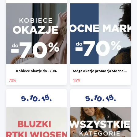
Kobiece okazje do -70%
Mega okazje promocja Mocne marki do -70%
70%
15%