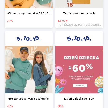
Wiosenna wyprzedaż w 5.10.15 -70%
T-shirty w super cenach!
70%
13.50 zł
*najniższa cena z 30 dni przed obniżką
Noc zakupów -70% codziennie!
Dzień Dziecka do -60%
70%
60%