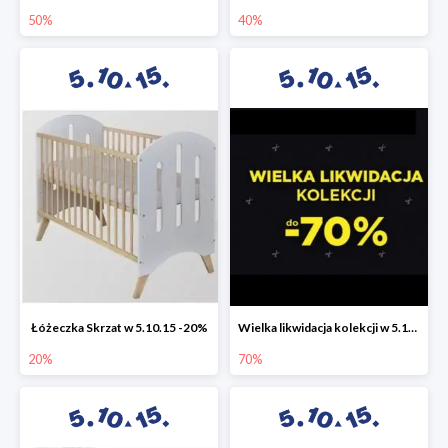
50%
40%
Łóżeczka Skrzat w 5.10.15 -20%
Wielka likwidacja kolekcji w 5.10.15 do -70%
20%
70%