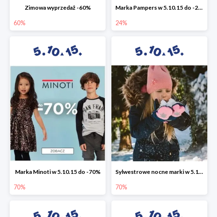
Zimowa wyprzedaż -60%
Marka Pampers w 5.10.15 do -24%
60%
24%
Marka Minoti w 5.10.15 do -70%
Sylwestrowe nocne marki w 5.10.15 do -70%
70%
70%