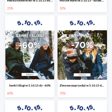
Marka Kinderkraft w 5.10.15 do -25%
Mocne marki w 5.10.15 - dodatkowe -10% rabatu
25%
10%
Sanki i ślizgi w 5.10.15 do -60%
Zimowa wyprzedaż w 5.10.15 do -70%
60%
70%