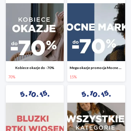
Kobiece okazje do -70%
Mega okazje promocja Mocne marki do -70%
70%
15%