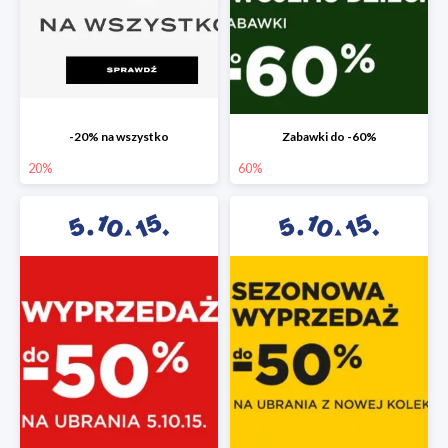
-20% na wszystko
Zabawki do -60%
20%
60%