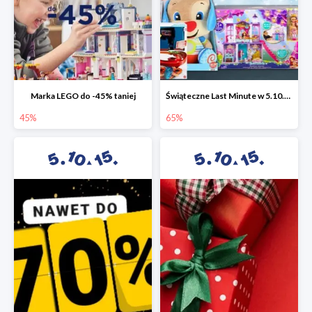
Marka LEGO do -45% taniej
Świąteczne Last Minute w 5.10.15 - zabawki do -65%
45%
65%