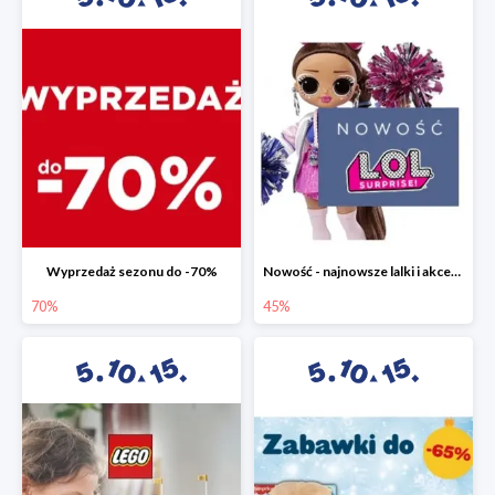
Wyprzedaż sezonu do -70%
Nowość - najnowsze lalki i akcesoria L.O.L. w 5.10.15 do -45%
70%
45%