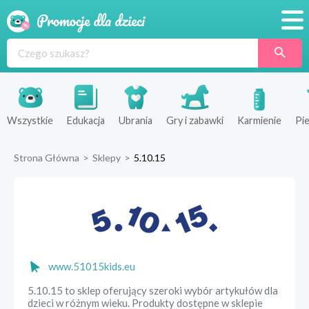
Promocje
Produkty
Sklepy
Wszystkie
Edukacja
Ubrania
Gry i zabawki
Karmienie
Pie
Blog
Strona Główna
>
Sklepy
>
5.10.15
Wyprawka
www.51015kids.eu
5.10.15 to sklep oferujący szeroki wybór artykułów dla
dzieci w różnym wieku. Produkty dostępne w sklepie