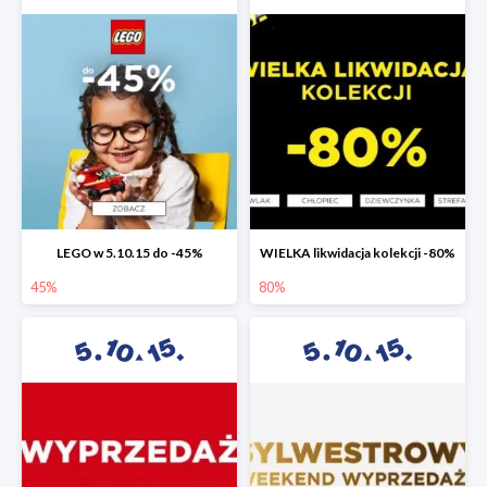
LEGO w 5.10.15 do -45%
WIELKA likwidacja kolekcji -80%
45%
80%