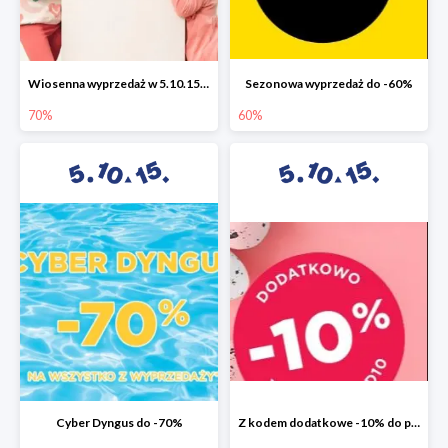
Wiosenna wyprzedaż w 5.10.15 do -70%
Sezonowa wyprzedaż do -60%
70%
60%
Cyber Dyngus do -70%
Z kodem dodatkowe -10% do promocji -50%!