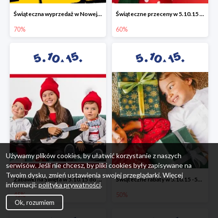
Świąteczna wyprzedaż w Nowej Erze - National Geographic Learning -70%
Świąteczne przeceny w 5.10.15 - wszystkie ubrania -60%
70%
60%
Używamy plików cookies, by ułatwić korzystanie z naszych
serwisów. Jeśli nie chcesz, by pliki cookies były zapisywane na
Twoim dysku, zmień ustawienia swojej przeglądarki. Więcej
Zabawki na Święta w 5.10.15 do -45%
Świąteczne rabaty w 5.10.15 -50%
informacji:
polityka prywatności
.
45%
50%
Ok, rozumiem