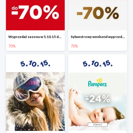
Wyprzedaż sezonu w 5.10.15 do -70%
Sylwestrowy weekend wyprzedaży do -70%
70%
70%