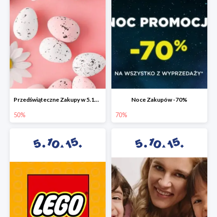
Przedświąteczne Zakupy w 5.10.15 do -50%
Noce Zakupów -70%
50%
70%