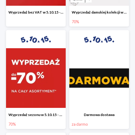
Wyprzedaż bez VAT w 5.10.15 - dodatkowe -23% rabatu
Wyprzedaż damskiej kolekcji w 5.10.15 - ubrania, obuwie i dodatki do -70%
70%
Wyprzedaż sezonu w 5.10.15 - cały asortyment -70%
Darmowa dostawa
70%
za darmo