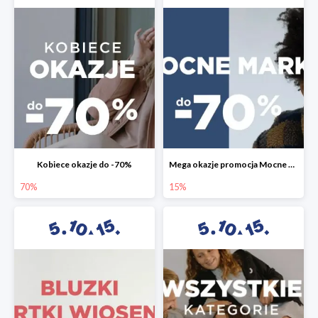
Kobiece okazje do -70%
Mega okazje promocja Mocne marki do -70%
70%
15%