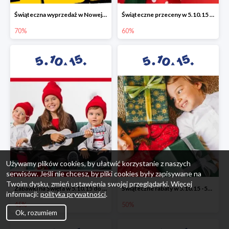
Świąteczna wyprzedaż w Nowej Erze - National Geographic Learning -70%
Świąteczne przeceny w 5.10.15 - wszystkie ubrania -60%
70%
60%
Używamy plików cookies, by ułatwić korzystanie z naszych
serwisów. Jeśli nie chcesz, by pliki cookies były zapisywane na
Twoim dysku, zmień ustawienia swojej przeglądarki. Więcej
Zabawki na Święta w 5.10.15 do -45%
Świąteczne rabaty w 5.10.15 -50%
informacji:
polityka prywatności
.
45%
50%
Ok, rozumiem