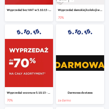
Wyprzedaż bez VAT w 5.10.15 - dodatkowe -23% rabatu
Wyprzedaż damskiej kolekcji w 5.10.15 - ubrania, obuwie i dodatki do -70%
70%
Wyprzedaż sezonu w 5.10.15 - cały asortyment -70%
Darmowa dostawa
70%
za darmo