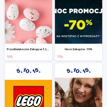
Przedświąteczne Zakupy w 5.10.15 do -50%
Noce Zakupów -70%
50%
70%