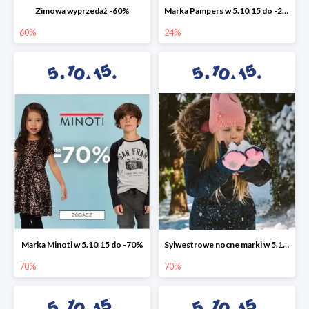
Zimowa wyprzedaż -60%
Marka Pampers w 5.10.15 do -24%
60%
24%
Marka Minoti w 5.10.15 do -70%
Sylwestrowe nocne marki w 5.10.15 do -70%
70%
70%