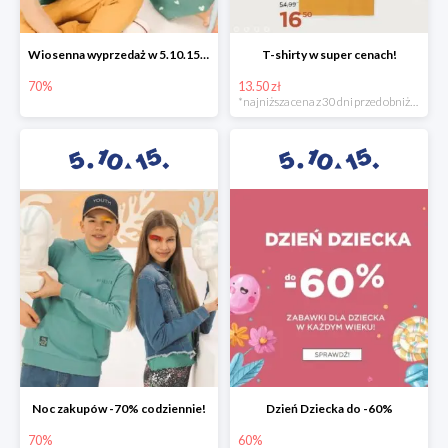
Wiosenna wyprzedaż w 5.10.15 -70%
T-shirty w super cenach!
70%
13.50 zł
*najniższa cena z 30 dni przed obniżką
Noc zakupów -70% codziennie!
Dzień Dziecka do -60%
70%
60%