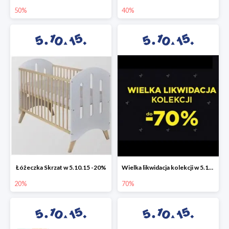
50%
40%
Łóżeczka Skrzat w 5.10.15 -20%
Wielka likwidacja kolekcji w 5.10.15 do -70%
20%
70%