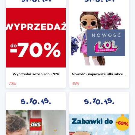
Wyprzedaż sezonu do -70%
Nowość - najnowsze lalki i akcesoria L.O.L. w 5.10.15 do -45%
70%
45%