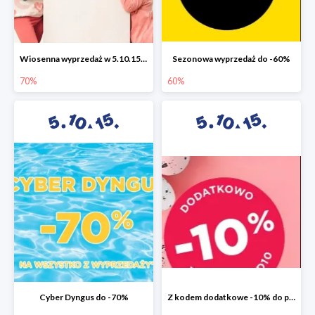
Wiosenna wyprzedaż w 5.10.15 do -70%
Sezonowa wyprzedaż do -60%
70%
60%
Cyber Dyngus do -70%
Z kodem dodatkowe -10% do promocji -50%!