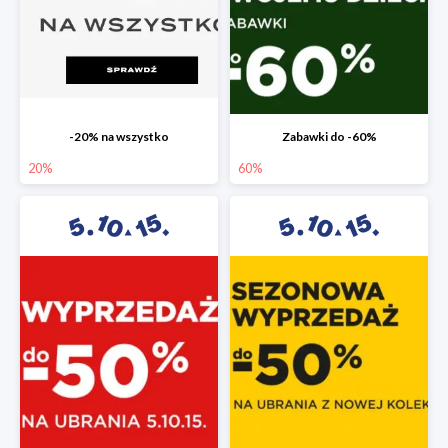
-20% na wszystko
Zabawki do -60%
20%
60%