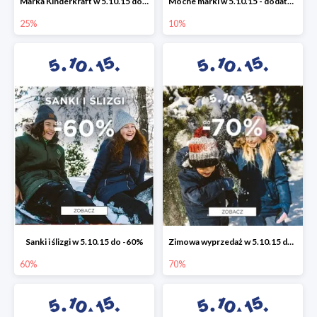
Marka Kinderkraft w 5.10.15 do -25%
Mocne marki w 5.10.15 - dodatkowe -10% rabatu
25%
10%
Sanki i ślizgi w 5.10.15 do -60%
Zimowa wyprzedaż w 5.10.15 do -70%
60%
70%