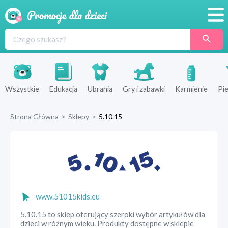
Promocje
Produkty
Sklepy
Wszystkie
Edukacja
Ubrania
Gry i zabawki
Karmienie
Pie
Blog
Strona Główna
>
Sklepy
>
5.10.15
Wyprawka
www.51015kids.eu
5.10.15 to sklep oferujący szeroki wybór artykułów dla
dzieci w różnym wieku. Produkty dostępne w sklepie