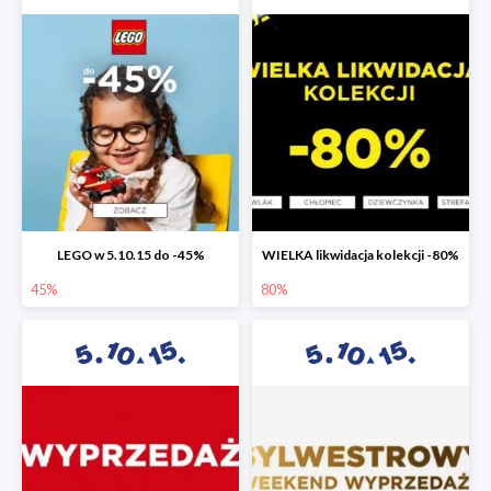
LEGO w 5.10.15 do -45%
WIELKA likwidacja kolekcji -80%
45%
80%