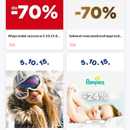
Wyprzedaż sezonu w 5.10.15 do -70%
Sylwestrowy weekend wyprzedaży do -70%
70%
70%