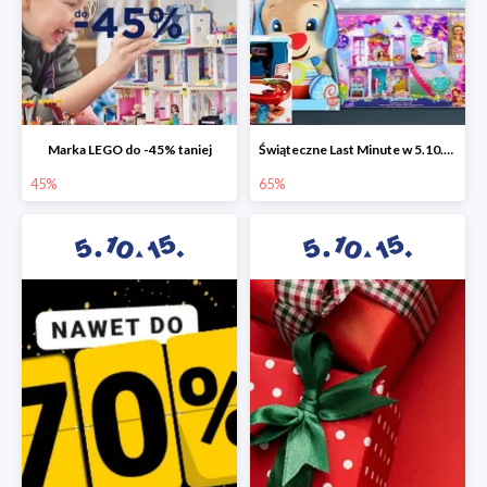
Marka LEGO do -45% taniej
Świąteczne Last Minute w 5.10.15 - zabawki do -65%
45%
65%