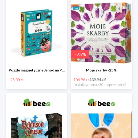
-
25
%
Puzzle magnetyczne Janod na Preznt od zajączka w Bee -25 zł
Moje skarby -25%
-25.00 zł
104.96 zł
139.94 zł*
*najniższa cena z 30 dni przed obniżką