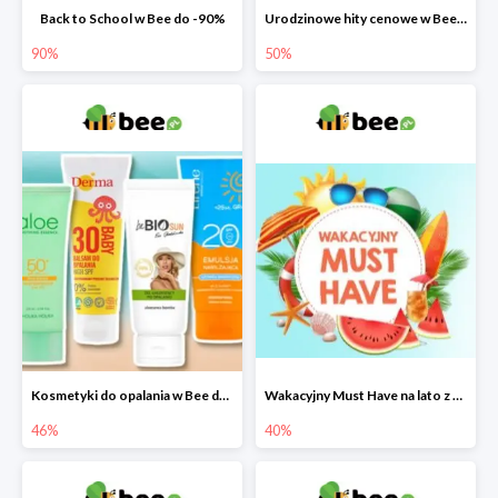
Back to School w Bee do -90%
Urodzinowe hity cenowe w Bee do -50%
90%
50%
Kosmetyki do opalania w Bee do -46%
Wakacyjny Must Have na lato z maluszkiem w Bee do -40%
46%
40%