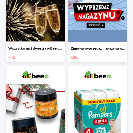
Wszystko na Sylwestra w Bee do -50%
Zimowa wyprzedaż magazynu w Bee do -60%
50%
60%