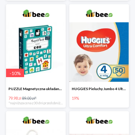
-
10
%
PUZZLE Magnetyczna układanka Alfabet
HUGGIES Pieluchy Jumbo 4 Ultra Comfort -19%
79.98 zł
89.00 zł*
19%
*najniższa cena z 30 dni przed obniżką