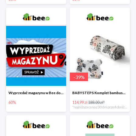
-
39
%
Wyprzedaż magazynu w Bee do -60%
BABYSTEPS Komplet bambusowy poduszka i otulacz M Pustynne kwiaty -39%
60%
114.99 zł
188.00 zł*
*najniższa cena z 30 dni przed obniżką