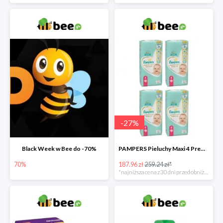
-
27
%
Black Week w Bee do -70%
PAMPERS Pieluchy Maxi 4 Premium Care (9-14 kg) Zestaw 4 x 52 szt. -27%
70%
187.96 zł
259.24 zł*
*najniższa cena z 30 dni przed obniżką