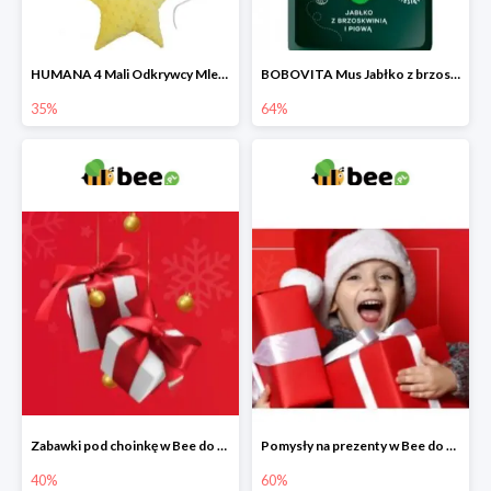
HUMANA 4 Mali Odkrywcy Mleko modyfikowane po 24 m-cu + poduszka Gratis
BOBOVITA Mus Jabłko z brzoskwinią i pigwą
35%
64%
Zabawki pod choinkę w Bee do -40%
Pomysły na prezenty w Bee do -60%
40%
60%