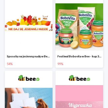
Sposoby na jesienną nudę w Bee do -54%
Festiwal Bobovita w Bee - kup 3 produkty a 4. otrzymasz 99% taniej
54%
99%