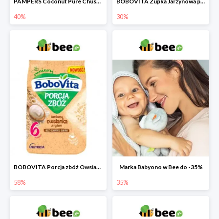
PAMPERS Coconut Pure Chusteczki nawilżające dla dzieci
BOBOVITA Zupka Jarzynowa po 4 miesiącu
40%
30%
BOBOVITA Porcja zbóż Owsianka bezmleczna z ryżem
Marka Babyono w Bee do -35%
58%
35%