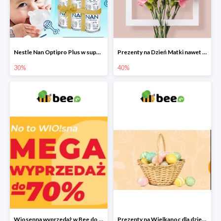
Nestle Nan Optipro Plus w super cenach!
Prezenty na Dzień Matki nawet do -40%
30%
40%
Wiosenna wyprzedaż w Bee do -70%
Prezenty na Wielkanoc dla dzieci 2022 - upominki od Zajączka