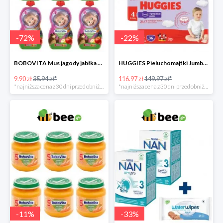
-
72
%
-
22
%
BOBOVITA Mus jagody jabłka banan 6 sztuk
HUGGIES Pieluchomajtki Jumbo 4 3x36szt.
9.90 zł
35.94 zł*
116.97 zł
149.97 zł*
*najniższa cena z 30 dni przed obniżką
*najniższa cena z 30 dni przed obniżką
-
11
%
-
33
%