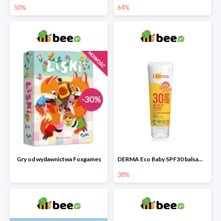
50%
64%
Gry od wydawnictwa Foxgames
DERMA Eco Baby SPF30 balsam przeciwsłoneczny dla dzieci
38%