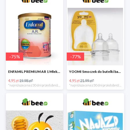
-
75
%
-
77
%
ENFAMIL PREMIUM AR 1 Mleko początkowe dla niemowląt -75%
YOOMI Smoczek do butelki bardzo wolny przepływ 0 m+ 2 szt. -77%
4.95 zł
19.98 zł*
4.95 zł
21.99 zł*
*najniższa cena z 30 dni przed obniżką
*najniższa cena z 30 dni przed obniżką