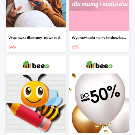
Wyprawka dla mamy i noworodka w Bee do -64%
Wyprawka dla mamy i maluszka w Bee do -65%
64%
65%