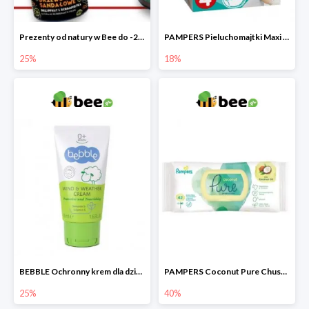
Prezenty od natury w Bee do -25%
PAMPERS Pieluchomajtki Maxi Pants 4
25%
18%
BEBBLE Ochronny krem dla dzieci Wiatr i chłód
PAMPERS Coconut Pure Chusteczki nawilżające
25%
40%