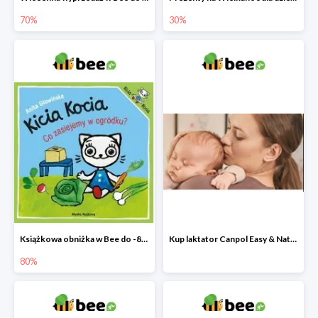
70%
30%
Książkowa obniżka w Bee do -80%
Kup laktator Canpol Easy & Natural a nianię elektroniczną otrzymasz GRATIS!
80%