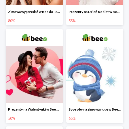
Zimowa wyprzedaż w Bee do -80%
Prezenty na Dzień Kobiet w Bee do -55%
80%
55%
Prezenty na Walentynki w Bee do -50%
Sposoby na zimową nudę w Bee do 65%
50%
65%