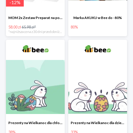
-
12
%
MOM 2x Zestaw Preparat na poprawę laktacji na mleku słodowym -12%
Marka AKUKU w Bee do -80%
58.00 zł
65.98 zł*
80%
*najniższa cena z 30 dni przed obniżką
Prezenty na Wielkanoc dla chłopców w Bee do -38%
Prezenty na Wielkanoc dla dziewczynek w Bee do -33%
38%
33%