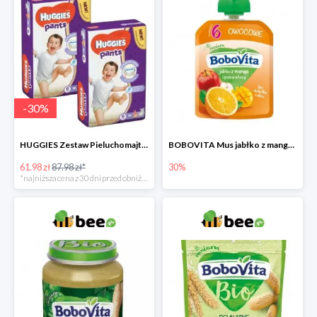
-
30
%
HUGGIES Zestaw Pieluchomajtki Jumbo 6 Uni ND High PANTS (15-25 kg) 2 x 30 szt. -30%
BOBOVITA Mus jabłko z mango i pomarańczą
61.98 zł
87.98 zł*
30%
*najniższa cena z 30 dni przed obniżką