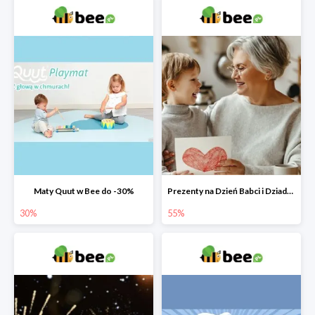
Maty Quut w Bee do -30%
Prezenty na Dzień Babci i Dziadka w Bee do -55%
30%
55%