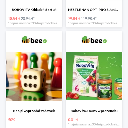
BOBOVITA Obiadek 6 sztuk
NESTLE NAN OPTIPRO 3 Junior + Waterwipes Chusteczki nawilżane gratis
18.54 zł
20.94 zł*
79.84 zł
119.98 zł*
*najniższa cena z 30 dni przed obniżką
*najniższa cena z 30 dni przed obniżką
Bee.pl wyprzedaż zabawek
BoboVita 3 musy w prezencie!
50%
0.01 zł
*najniższa cena z 30 dni przed obniżką