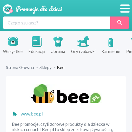
Promocje
Produkty
Sklepy
Wszystkie
Edukacja
Ubrania
Gry i zabawki
Karmienie
Pie
Blog
Strona Główna
>
Sklepy
>
Bee
Wyprawka
www.bee.pl
Bee promocje, czyli zdrowe produkty dla dziecka w
niskich cenach! Bee.pl to sklep ze zdrową żywnością,