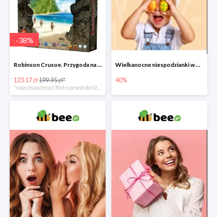
-
38
%
Robinson Crusoe. Przygoda na przeklętej wyspie -38%
Wielkanocne niespodzianki w Bee do -40%
123.17 zł
199.95 zł*
40%
*najniższa cena z 30 dni przed obniżką