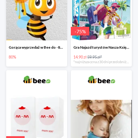
-
75
%
Gorąca wyprzedaż w Bee do -80%
Gra Najazd turystów Nasza Księgarnia -75%
80%
14.90 zł
59.95 zł*
*najniższa cena z 30 dni przed obniżką