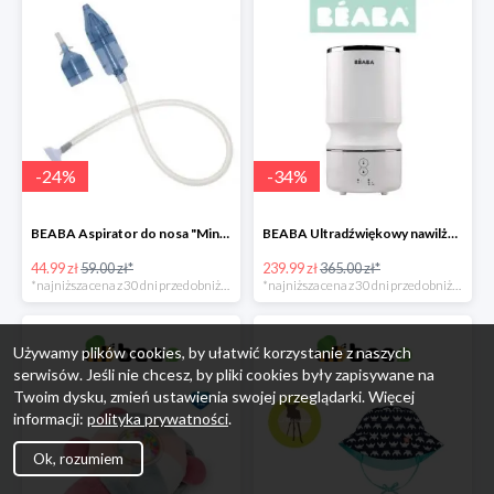
-
24
%
-
34
%
BEABA Aspirator do nosa "Minidoo" -24%
BEABA Ultradźwiękowy nawilżacz powietrza White -34%
44.99 zł
59.00 zł*
239.99 zł
365.00 zł*
*najniższa cena z 30 dni przed obniżką
*najniższa cena z 30 dni przed obniżką
Używamy plików cookies, by ułatwić korzystanie z naszych
serwisów. Jeśli nie chcesz, by pliki cookies były zapisywane na
Twoim dysku, zmień ustawienia swojej przeglądarki. Więcej
informacji:
polityka prywatności
.
Ok, rozumiem