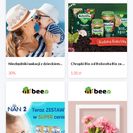
Niezbędniki wakacji z dzieckiem do -30%
Chrupki Bio od Bobovita Bio za 1 grosz
30%
1.00 zł