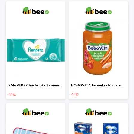
PAMPERS Chusteczki dla niemowląt Sensitive
BOBOVITA Jarzynki z łososiem w pomidorach
44%
42%