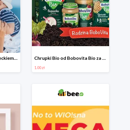
Niezbędniki wakacji z dzieckiem do -30%
Chrupki Bio od Bobovita Bio za 1 grosz
1.00 zł