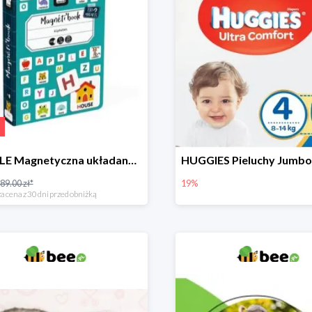
PUZZLE Magnetyczna układanka Alfabet
89.00 zł*
19%
a cena z 30 dni przed obniżką