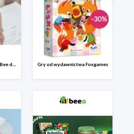
Wakacyjna wyprzedaż w Bee do -64%
Gry od wydawnictwa Foxgames