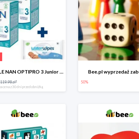
NESTLE NAN OPTIPRO 3 Junior + Waterwipes Chusteczki nawilżane gratis
Bee.pl wyprzedaż za
119.98 zł*
50%
a cena z 30 dni przed obniżką