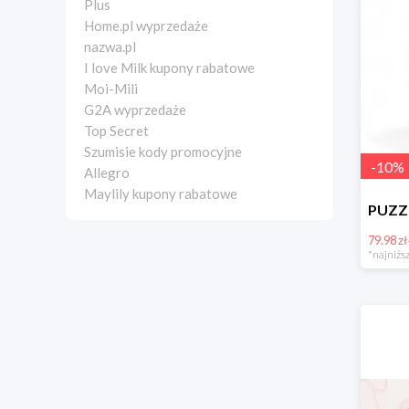
Plus
Home.pl wyprzedaże
nazwa.pl
I love Milk kupony rabatowe
Moi-Mili
G2A wyprzedaże
Top Secret
Szumisie kody promocyjne
-
10
%
Allegro
Maylily kupony rabatowe
79.98 zł
*najniższ