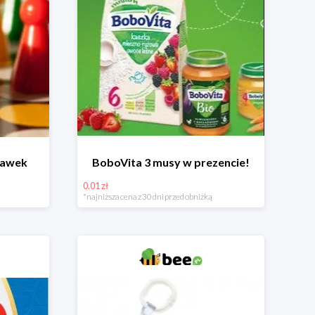
bawek
BoboVita 3 musy w prezencie!
0.01 zł
*najniższa cena z 30 dni przed obniżką