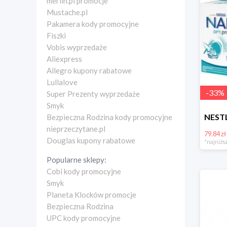
merlin.pl promocje
Mustache.pl
Pakamera kody promocyjne
Fiszki
Vobis wyprzedaże
Aliexpress
Allegro kupony rabatowe
Lullalove
-
33
%
Super Prezenty wyprzedaże
Smyk
Bezpieczna Rodzina kody promocyjne
nieprzeczytane.pl
79.84 zł
Douglas kupony rabatowe
*najniższ
Popularne sklepy:
Cobi kody promocyjne
Smyk
Planeta Klocków promocje
Bezpieczna Rodzina
UPC kody promocyjne