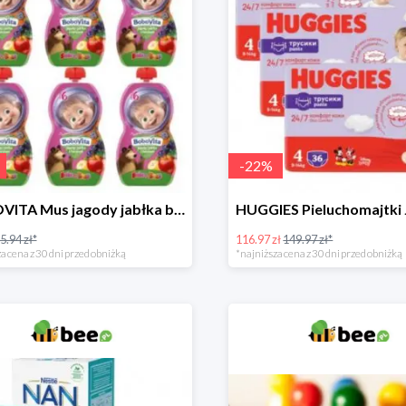
-
22
%
BOBOVITA Mus jagody jabłka banan 6 sztuk
5.94 zł*
116.97 zł
149.97 zł*
a cena z 30 dni przed obniżką
*najniższa cena z 30 dni przed obniżką