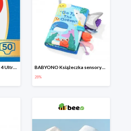
HUGGIES Pieluchy Jumbo 4 Ultra Comfort -19%
BABYONO Książeczka sensoryczna Go To The Ocean -28%
28%