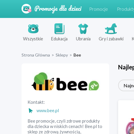
Promocje
Produkt
Wszystkie
Edukacja
Ubrania
Gry i zabawki
K
Strona Główna
>
Sklepy
>
Bee
Najle
Najn
Kontakt:
www.bee.pl
Bee promocje, czyli zdrowe produkty
dla dziecka w niskich cenach! Bee.pl to
sklep ze zdrową żywnością,