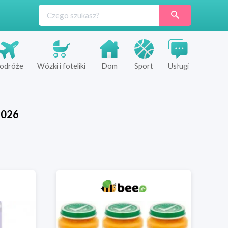
odróże
Wózki i foteliki
Dom
Sport
Usługi
2026