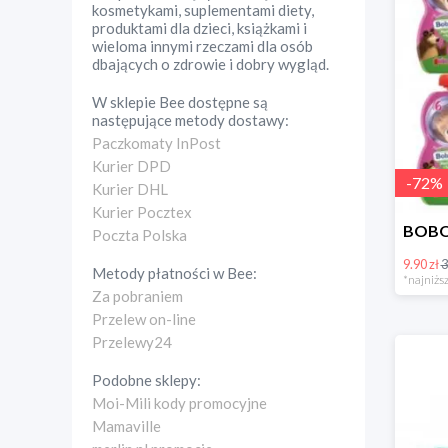
kosmetykami, suplementami diety,
produktami dla dzieci, książkami i
wieloma innymi rzeczami dla osób
dbających o zdrowie i dobry wygląd.
W sklepie
Bee
dostępne są
następujące metody dostawy:
Paczkomaty InPost
Kurier DPD
-
72
%
Kurier DHL
Kurier Pocztex
Poczta Polska
9.90 zł
3
Metody płatności w
Bee
:
*najniższ
Za pobraniem
Przelew on-line
Przelewy24
Podobne sklepy:
Moi-Mili kody promocyjne
Mamaville