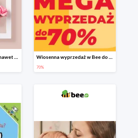
Prezenty na Dzień Matki nawet do -40%
Wiosenna wyprzedaż w Bee do -70%
70%