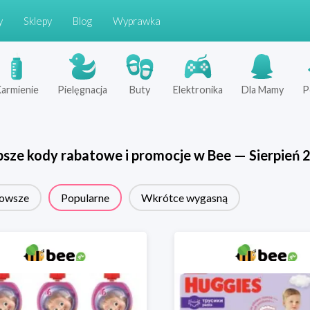
y
Sklepy
Blog
Wyprawka
armienie
Pielęgnacja
Buty
Elektronika
Dla Mamy
P
psze kody rabatowe i promocje w
Bee
—
Sierpień
owsze
Popularne
Wkrótce wygasną