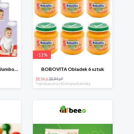
-
11
%
HUGGIES Pieluchomajtki Jumbo 4 3x36szt.
BOBOVITA Obiadek 6 sztuk
18.54 zł
20.94 zł*
*najniższa cena z 30 dni przed obniżką