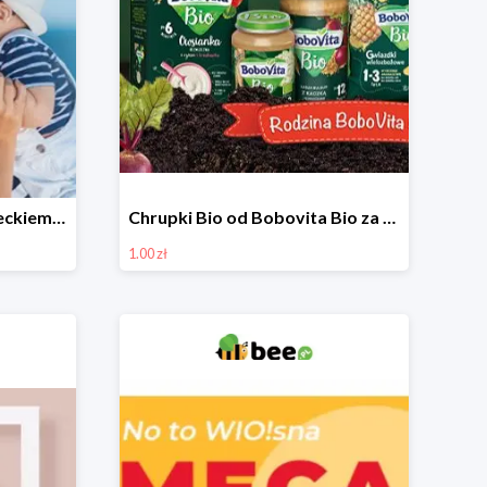
Niezbędniki wakacji z dzieckiem do -30%
Chrupki Bio od Bobovita Bio za 1 grosz
1.00 zł