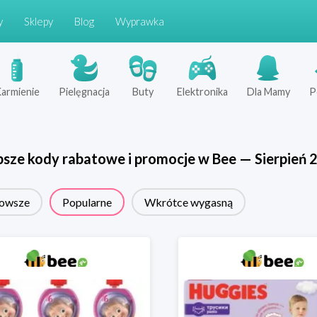
y
Sklepy
Blog
Wyprawka
armienie
Pielęgnacja
Buty
Elektronika
Dla Mamy
P
psze kody rabatowe i promocje w
Bee
—
Sierpień
owsze
Popularne
Wkrótce wygasną