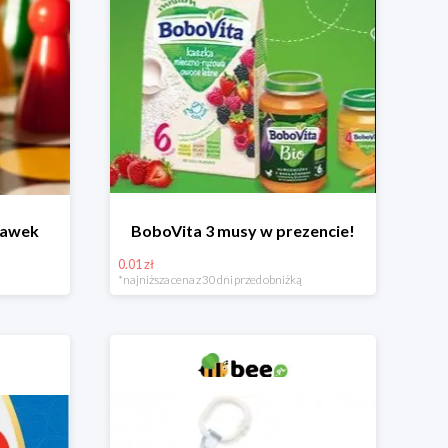
bawek
BoboVita 3 musy w prezencie!
0.01 zł
*najniższa cena z 30 dni przed obniżką