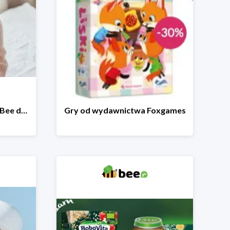
Wakacyjna wyprzedaż w Bee do -64%
Gry od wydawnictwa Foxgames