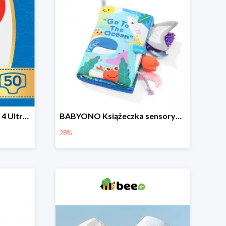
HUGGIES Pieluchy Jumbo 4 Ultra Comfort -19%
BABYONO Książeczka sensoryczna Go To The Ocean -28%
28%