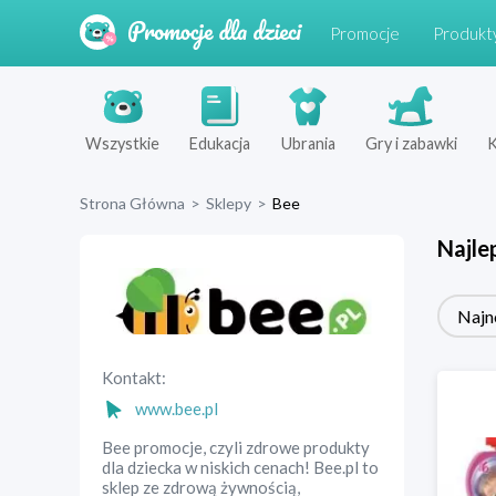
Promocje
Produkt
Wszystkie
Edukacja
Ubrania
Gry i zabawki
K
Strona Główna
>
Sklepy
>
Bee
Najle
Najn
Kontakt:
www.bee.pl
Bee promocje, czyli zdrowe produkty
dla dziecka w niskich cenach! Bee.pl to
sklep ze zdrową żywnością,