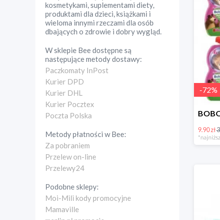
kosmetykami, suplementami diety,
produktami dla dzieci, książkami i
wieloma innymi rzeczami dla osób
dbających o zdrowie i dobry wygląd.
W sklepie
Bee
dostępne są
następujące metody dostawy:
Paczkomaty InPost
Kurier DPD
-
72
%
Kurier DHL
Kurier Pocztex
Poczta Polska
9.90 zł
3
Metody płatności w
Bee
:
*najniższ
Za pobraniem
Przelew on-line
Przelewy24
Podobne sklepy:
Moi-Mili kody promocyjne
Mamaville