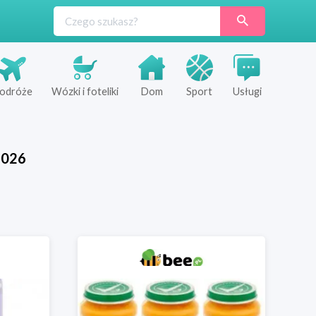
odróże
Wózki i foteliki
Dom
Sport
Usługi
2026