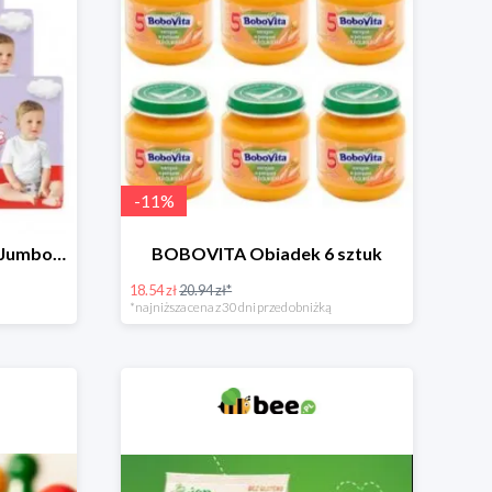
-
11
%
HUGGIES Pieluchomajtki Jumbo 4 3x36szt.
BOBOVITA Obiadek 6 sztuk
18.54 zł
20.94 zł*
*najniższa cena z 30 dni przed obniżką