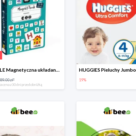
PUZZLE Magnetyczna układanka Alfabet
89.00 zł*
19%
a cena z 30 dni przed obniżką