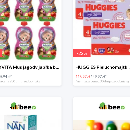
-
22
%
BOBOVITA Mus jagody jabłka banan 6 sztuk
5.94 zł*
116.97 zł
149.97 zł*
a cena z 30 dni przed obniżką
*najniższa cena z 30 dni przed obniżką