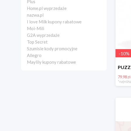
Plus
Home.pl wyprzedaże
nazwa.pl
I love Milk kupony rabatowe
Moi-Mili
G2A wyprzedaże
Top Secret
Szumisie kody promocyjne
-
10
%
Allegro
Maylily kupony rabatowe
79.98 zł
*najniższ