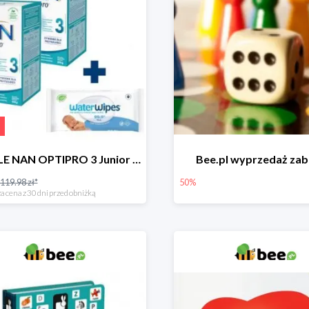
NESTLE NAN OPTIPRO 3 Junior + Waterwipes Chusteczki nawilżane gratis
Bee.pl wyprzedaż za
119.98 zł*
50%
a cena z 30 dni przed obniżką