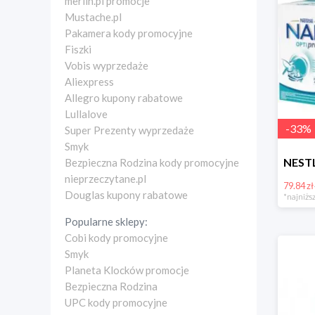
merlin.pl promocje
Mustache.pl
Pakamera kody promocyjne
Fiszki
Vobis wyprzedaże
Aliexpress
Allegro kupony rabatowe
Lullalove
-
33
%
Super Prezenty wyprzedaże
Smyk
Bezpieczna Rodzina kody promocyjne
nieprzeczytane.pl
79.84 zł
Douglas kupony rabatowe
*najniższ
Popularne sklepy:
Cobi kody promocyjne
Smyk
Planeta Klocków promocje
Bezpieczna Rodzina
UPC kody promocyjne