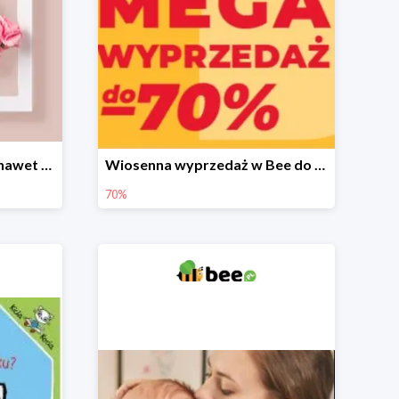
Prezenty na Dzień Matki nawet do -40%
Wiosenna wyprzedaż w Bee do -70%
70%