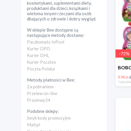
kosmetykami, suplementami diety,
produktami dla dzieci, książkami i
wieloma innymi rzeczami dla osób
dbających o zdrowie i dobry wygląd.
W sklepie
Bee
dostępne są
następujące metody dostawy:
Paczkomaty InPost
Kurier DPD
-
72
%
Kurier DHL
Kurier Pocztex
Poczta Polska
9.90 zł
3
Metody płatności w
Bee
:
*najniższ
Za pobraniem
Przelew on-line
Przelewy24
Podobne sklepy:
Smyk kody promocyjne
Mall.pl