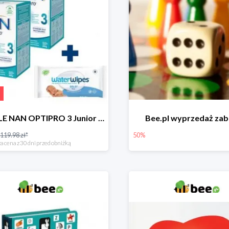
NESTLE NAN OPTIPRO 3 Junior + Waterwipes Chusteczki nawilżane gratis
Bee.pl wyprzedaż za
119.98 zł*
50%
a cena z 30 dni przed obniżką