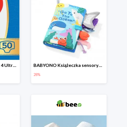
HUGGIES Pieluchy Jumbo 4 Ultra Comfort -19%
BABYONO Książeczka sensoryczna Go To The Ocean -28%
28%