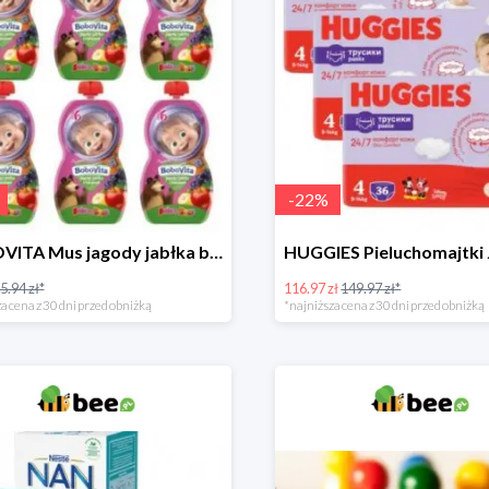
-
22
%
BOBOVITA Mus jagody jabłka banan 6 sztuk
5.94 zł*
116.97 zł
149.97 zł*
a cena z 30 dni przed obniżką
*najniższa cena z 30 dni przed obniżką