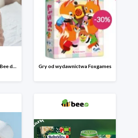
Wakacyjna wyprzedaż w Bee do -64%
Gry od wydawnictwa Foxgames