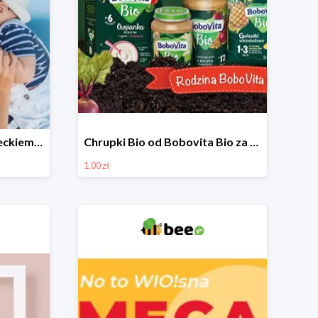
Niezbędniki wakacji z dzieckiem do -30%
Chrupki Bio od Bobovita Bio za 1 grosz
1.00 zł