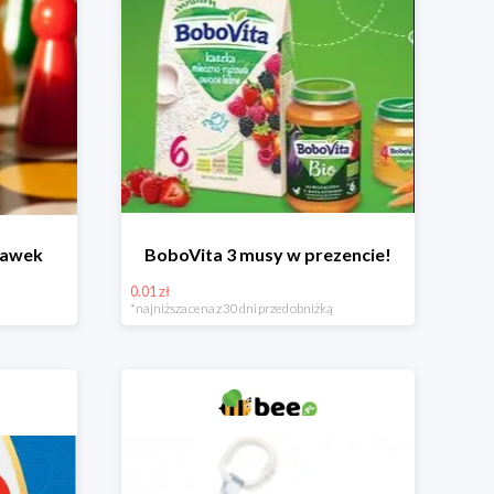
bawek
BoboVita 3 musy w prezencie!
0.01 zł
*najniższa cena z 30 dni przed obniżką