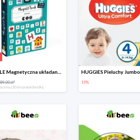
PUZZLE Magnetyczna układanka Alfabet
89.00 zł*
19%
a cena z 30 dni przed obniżką