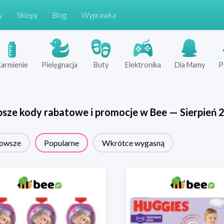
y
Sklepy
Blog
Wyprawka
armienie
Pielęgnacja
Buty
Elektronika
Dla Mamy
P
psze kody rabatowe i promocje w
Bee
—
Sierpień
owsze
Popularne
Wkrótce wygasną