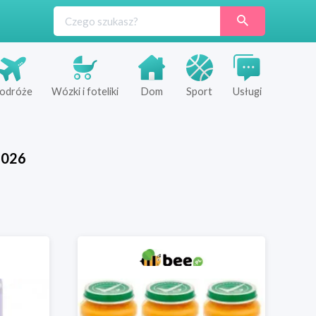
odróże
Wózki i foteliki
Dom
Sport
Usługi
2026