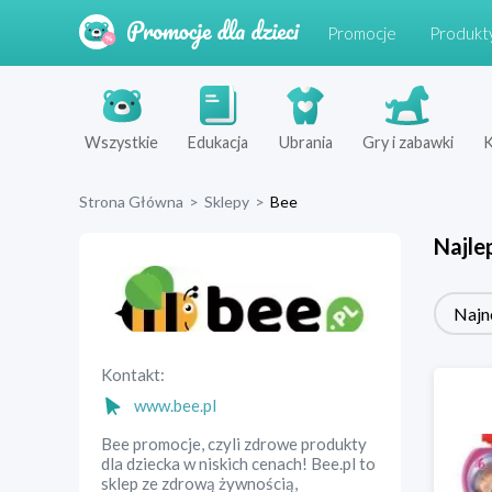
Promocje
Produkt
Wszystkie
Edukacja
Ubrania
Gry i zabawki
K
Strona Główna
>
Sklepy
>
Bee
Najle
Najn
Kontakt:
www.bee.pl
Bee promocje, czyli zdrowe produkty
dla dziecka w niskich cenach! Bee.pl to
sklep ze zdrową żywnością,