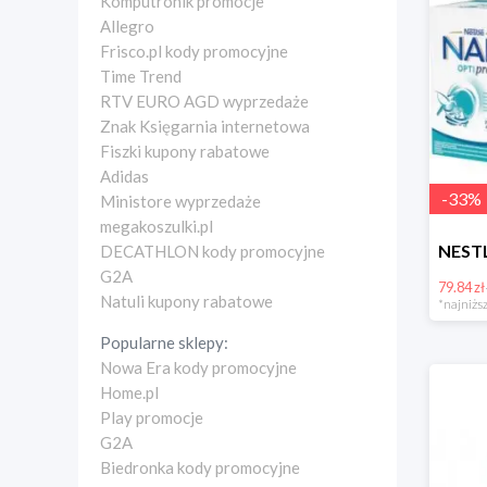
Komputronik promocje
Allegro
Frisco.pl kody promocyjne
Time Trend
RTV EURO AGD wyprzedaże
Znak Księgarnia internetowa
Fiszki kupony rabatowe
Adidas
-
33
%
Ministore wyprzedaże
megakoszulki.pl
DECATHLON kody promocyjne
G2A
79.84 zł
Natuli kupony rabatowe
*najniższ
Popularne sklepy:
Nowa Era kody promocyjne
Home.pl
Play promocje
G2A
Biedronka kody promocyjne