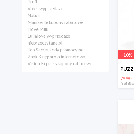
Trefl
Vobis wyprzedaże
Natuli
Mamaville kupony rabatowe
I love Milk
Lullalove wyprzedaże
nieprzeczytane.pl
Top Secret kody promocyjne
-
10
%
Znak Księgarnia internetowa
Vision Express kupony rabatowe
79.98 zł
*najniższ