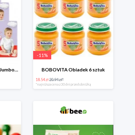
-
11
%
HUGGIES Pieluchomajtki Jumbo 4 3x36szt.
BOBOVITA Obiadek 6 sztuk
18.54 zł
20.94 zł*
*najniższa cena z 30 dni przed obniżką