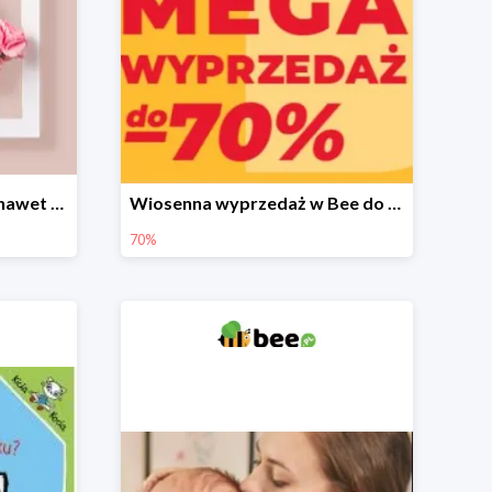
Prezenty na Dzień Matki nawet do -40%
Wiosenna wyprzedaż w Bee do -70%
70%