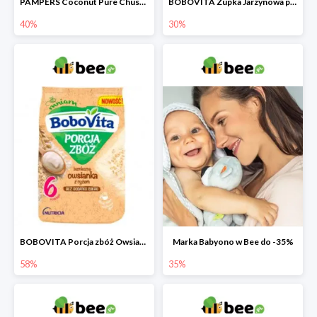
PAMPERS Coconut Pure Chusteczki nawilżające dla dzieci
BOBOVITA Zupka Jarzynowa po 4 miesiącu
40%
30%
BOBOVITA Porcja zbóż Owsianka bezmleczna z ryżem
Marka Babyono w Bee do -35%
58%
35%