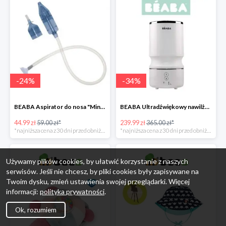
-
24
%
-
34
%
BEABA Aspirator do nosa "Minidoo" -24%
BEABA Ultradźwiękowy nawilżacz powietrza White -34%
44.99 zł
59.00 zł*
239.99 zł
365.00 zł*
*najniższa cena z 30 dni przed obniżką
*najniższa cena z 30 dni przed obniżką
Używamy plików cookies, by ułatwić korzystanie z naszych
serwisów. Jeśli nie chcesz, by pliki cookies były zapisywane na
Twoim dysku, zmień ustawienia swojej przeglądarki. Więcej
informacji:
polityka prywatności
.
Ok, rozumiem