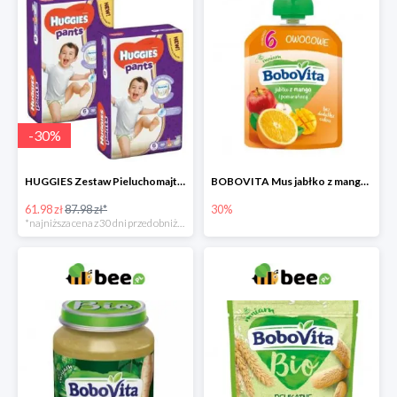
-
30
%
HUGGIES Zestaw Pieluchomajtki Jumbo 6 Uni ND High PANTS (15-25 kg) 2 x 30 szt. -30%
BOBOVITA Mus jabłko z mango i pomarańczą
61.98 zł
87.98 zł*
30%
*najniższa cena z 30 dni przed obniżką