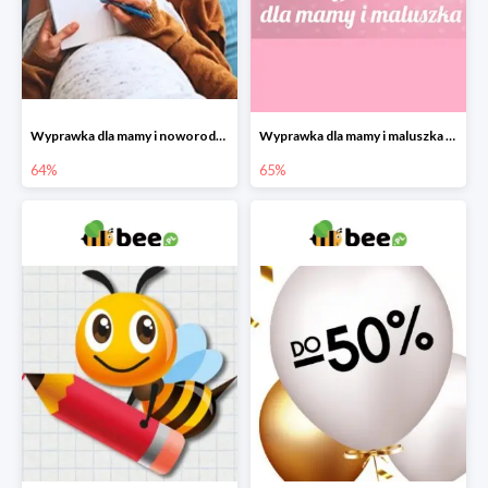
Wyprawka dla mamy i noworodka w Bee do -64%
Wyprawka dla mamy i maluszka w Bee do -65%
64%
65%