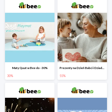
Maty Quut w Bee do -30%
Prezenty na Dzień Babci i Dziadka w Bee do -55%
30%
55%