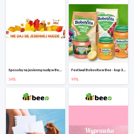
Sposoby na jesienną nudę w Bee do -54%
Festiwal Bobovita w Bee - kup 3 produkty a 4. otrzymasz 99% taniej
54%
99%