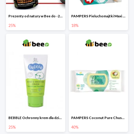
Prezenty od natury w Bee do -25%
PAMPERS Pieluchomajtki Maxi Pants 4
25%
18%
BEBBLE Ochronny krem dla dzieci Wiatr i chłód
PAMPERS Coconut Pure Chusteczki nawilżające
25%
40%