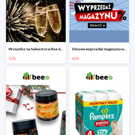
Wszystko na Sylwestra w Bee do -50%
Zimowa wyprzedaż magazynu w Bee do -60%
50%
60%