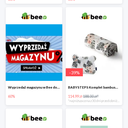
-
39
%
Wyprzedaż magazynu w Bee do -60%
BABYSTEPS Komplet bambusowy poduszka i otulacz M Pustynne kwiaty -39%
60%
114.99 zł
188.00 zł*
*najniższa cena z 30 dni przed obniżką