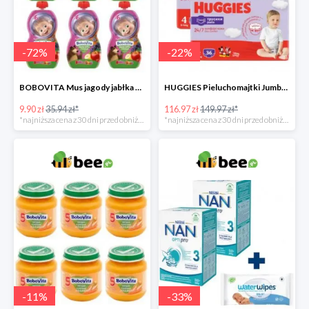
-
72
%
-
22
%
BOBOVITA Mus jagody jabłka banan 6 sztuk
HUGGIES Pieluchomajtki Jumbo 4 3x36szt.
9.90 zł
35.94 zł*
116.97 zł
149.97 zł*
*najniższa cena z 30 dni przed obniżką
*najniższa cena z 30 dni przed obniżką
-
11
%
-
33
%