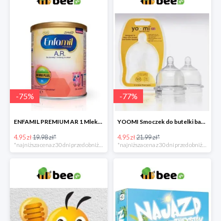
-
75
%
-
77
%
ENFAMIL PREMIUM AR 1 Mleko początkowe dla niemowląt -75%
YOOMI Smoczek do butelki bardzo wolny przepływ 0 m+ 2 szt. -77%
4.95 zł
19.98 zł*
4.95 zł
21.99 zł*
*najniższa cena z 30 dni przed obniżką
*najniższa cena z 30 dni przed obniżką