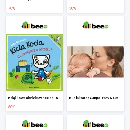
70%
30%
Książkowa obniżka w Bee do -80%
Kup laktator Canpol Easy & Natural a nianię elektroniczną otrzymasz GRATIS!
80%