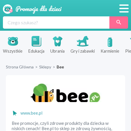
Promocje
Produkty
Sklepy
Wszystkie
Edukacja
Ubrania
Gry i zabawki
Karmienie
Pie
Blog
Strona Główna
>
Sklepy
>
Bee
Wyprawka
www.bee.pl
Bee promocje, czyli zdrowe produkty dla dziecka w
niskich cenach! Bee.pl to sklep ze zdrową żywnością,