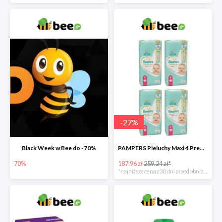
-
27
%
Black Week w Bee do -70%
PAMPERS Pieluchy Maxi 4 Premium Care (9-14 kg) Zestaw 4 x 52 szt. -27%
70%
187.96 zł
259.24 zł*
*najniższa cena z 30 dni przed obniżką