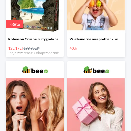
-
38
%
Robinson Crusoe. Przygoda na przeklętej wyspie -38%
Wielkanocne niespodzianki w Bee do -40%
123.17 zł
199.95 zł*
40%
*najniższa cena z 30 dni przed obniżką