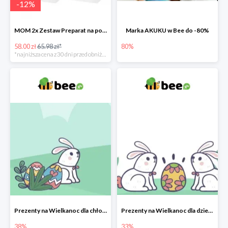
-
12
%
MOM 2x Zestaw Preparat na poprawę laktacji na mleku słodowym -12%
Marka AKUKU w Bee do -80%
58.00 zł
65.98 zł*
80%
*najniższa cena z 30 dni przed obniżką
Prezenty na Wielkanoc dla chłopców w Bee do -38%
Prezenty na Wielkanoc dla dziewczynek w Bee do -33%
38%
33%