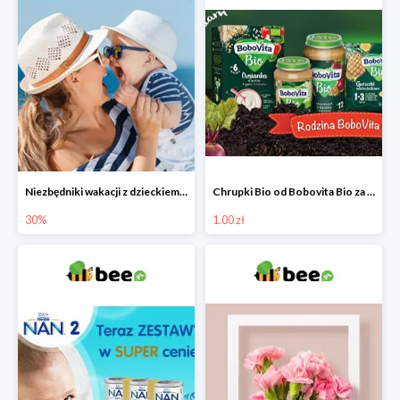
Niezbędniki wakacji z dzieckiem do -30%
Chrupki Bio od Bobovita Bio za 1 grosz
30%
1.00 zł