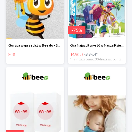
-
75
%
Gorąca wyprzedaż w Bee do -80%
Gra Najazd turystów Nasza Księgarnia -75%
80%
14.90 zł
59.95 zł*
*najniższa cena z 30 dni przed obniżką