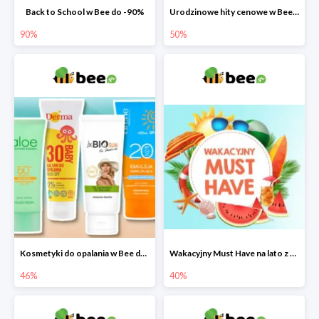
Back to School w Bee do -90%
Urodzinowe hity cenowe w Bee do -50%
90%
50%
Kosmetyki do opalania w Bee do -46%
Wakacyjny Must Have na lato z maluszkiem w Bee do -40%
46%
40%