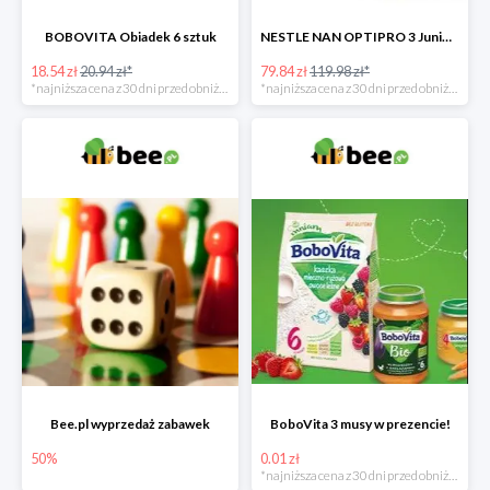
BOBOVITA Obiadek 6 sztuk
NESTLE NAN OPTIPRO 3 Junior + Waterwipes Chusteczki nawilżane gratis
18.54 zł
20.94 zł*
79.84 zł
119.98 zł*
*najniższa cena z 30 dni przed obniżką
*najniższa cena z 30 dni przed obniżką
Bee.pl wyprzedaż zabawek
BoboVita 3 musy w prezencie!
50%
0.01 zł
*najniższa cena z 30 dni przed obniżką