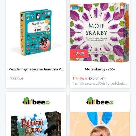
-
25
%
Puzzle magnetyczne Janod na Preznt od zajączka w Bee -25 zł
Moje skarby -25%
-25.00 zł
104.96 zł
139.94 zł*
*najniższa cena z 30 dni przed obniżką