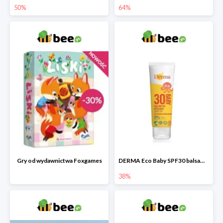
50%
64%
Gry od wydawnictwa Foxgames
DERMA Eco Baby SPF30 balsam przeciwsłoneczny dla dzieci
38%