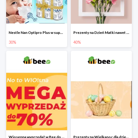
Nestle Nan Optipro Plus w super cenach!
Prezenty na Dzień Matki nawet do -40%
30%
40%
Wiosenna wyprzedaż w Bee do -70%
Prezenty na Wielkanoc dla dzieci 2022 - upominki od Zajączka