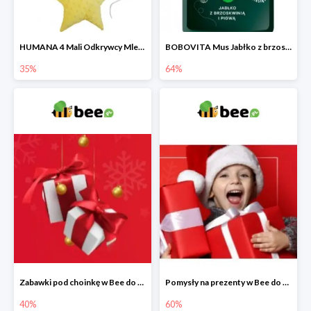
HUMANA 4 Mali Odkrywcy Mleko modyfikowane po 24 m-cu + poduszka Gratis
BOBOVITA Mus Jabłko z brzoskwinią i pigwą
35%
64%
Zabawki pod choinkę w Bee do -40%
Pomysły na prezenty w Bee do -60%
40%
60%