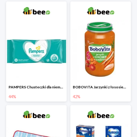
PAMPERS Chusteczki dla niemowląt Sensitive
BOBOVITA Jarzynki z łososiem w pomidorach
44%
42%