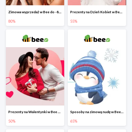
Zimowa wyprzedaż w Bee do -80%
Prezenty na Dzień Kobiet w Bee do -55%
80%
55%
Prezenty na Walentynki w Bee do -50%
Sposoby na zimową nudę w Bee do 65%
50%
65%