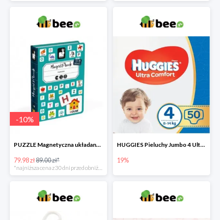
-
10
%
PUZZLE Magnetyczna układanka Alfabet
HUGGIES Pieluchy Jumbo 4 Ultra Comfort -19%
79.98 zł
89.00 zł*
19%
*najniższa cena z 30 dni przed obniżką