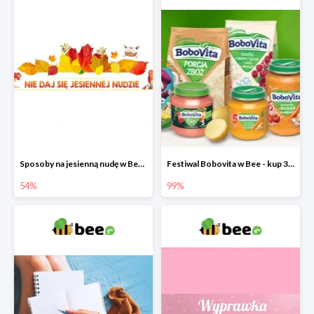
Sposoby na jesienną nudę w Bee do -54%
Festiwal Bobovita w Bee - kup 3 produkty a 4. otrzymasz 99% taniej
54%
99%