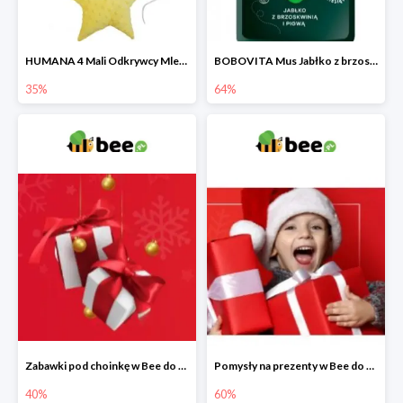
HUMANA 4 Mali Odkrywcy Mleko modyfikowane po 24 m-cu + poduszka Gratis
BOBOVITA Mus Jabłko z brzoskwinią i pigwą
35%
64%
Zabawki pod choinkę w Bee do -40%
Pomysły na prezenty w Bee do -60%
40%
60%