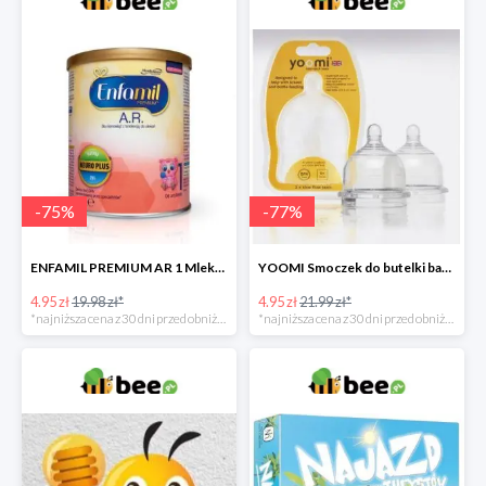
-
75
%
-
77
%
ENFAMIL PREMIUM AR 1 Mleko początkowe dla niemowląt -75%
YOOMI Smoczek do butelki bardzo wolny przepływ 0 m+ 2 szt. -77%
4.95 zł
19.98 zł*
4.95 zł
21.99 zł*
*najniższa cena z 30 dni przed obniżką
*najniższa cena z 30 dni przed obniżką