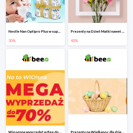
Nestle Nan Optipro Plus w super cenach!
Prezenty na Dzień Matki nawet do -40%
30%
40%
Wiosenna wyprzedaż w Bee do -70%
Prezenty na Wielkanoc dla dzieci 2022 - upominki od Zajączka