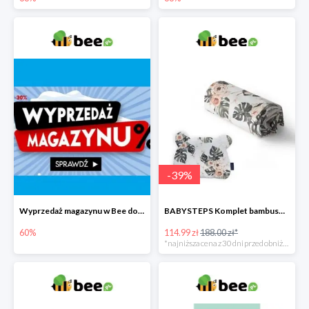
-
39
%
Wyprzedaż magazynu w Bee do -60%
BABYSTEPS Komplet bambusowy poduszka i otulacz M Pustynne kwiaty -39%
60%
114.99 zł
188.00 zł*
*najniższa cena z 30 dni przed obniżką