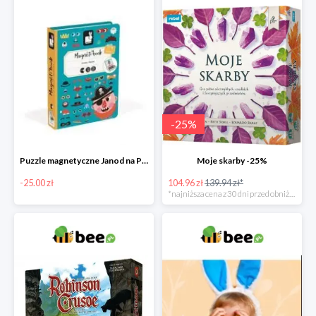
-
25
%
Puzzle magnetyczne Janod na Preznt od zajączka w Bee -25 zł
Moje skarby -25%
-25.00 zł
104.96 zł
139.94 zł*
*najniższa cena z 30 dni przed obniżką