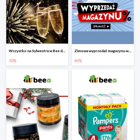
Wszystko na Sylwestra w Bee do -50%
Zimowa wyprzedaż magazynu w Bee do -60%
50%
60%