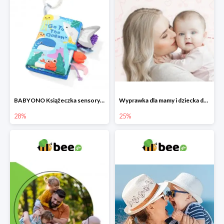
BABYONO Książeczka sensoryczna Go To The Ocean -28%
Wyprawka dla mamy i dziecka do -25%
28%
25%