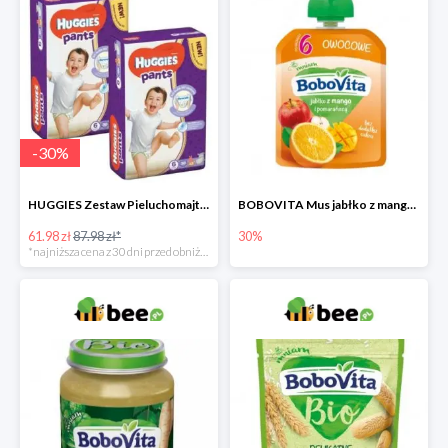
-
30
%
HUGGIES Zestaw Pieluchomajtki Jumbo 6 Uni ND High PANTS (15-25 kg) 2 x 30 szt. -30%
BOBOVITA Mus jabłko z mango i pomarańczą
61.98 zł
87.98 zł*
30%
*najniższa cena z 30 dni przed obniżką