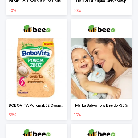
PAMPERS Coconut Pure Chusteczki nawilżające dla dzieci
BOBOVITA Zupka Jarzynowa po 4 miesiącu
40%
30%
BOBOVITA Porcja zbóż Owsianka bezmleczna z ryżem
Marka Babyono w Bee do -35%
58%
35%