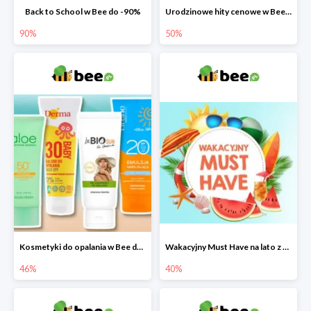
Back to School w Bee do -90%
Urodzinowe hity cenowe w Bee do -50%
90%
50%
Kosmetyki do opalania w Bee do -46%
Wakacyjny Must Have na lato z maluszkiem w Bee do -40%
46%
40%