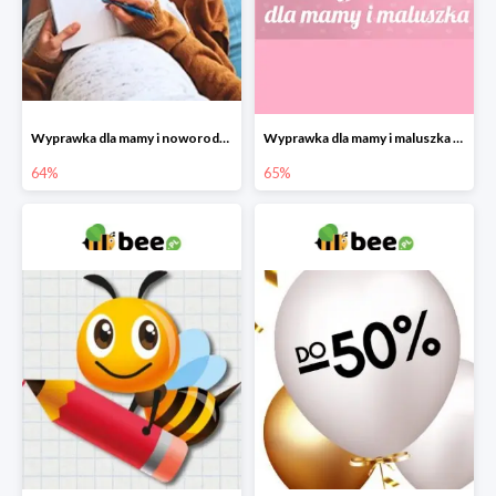
Wyprawka dla mamy i noworodka w Bee do -64%
Wyprawka dla mamy i maluszka w Bee do -65%
64%
65%