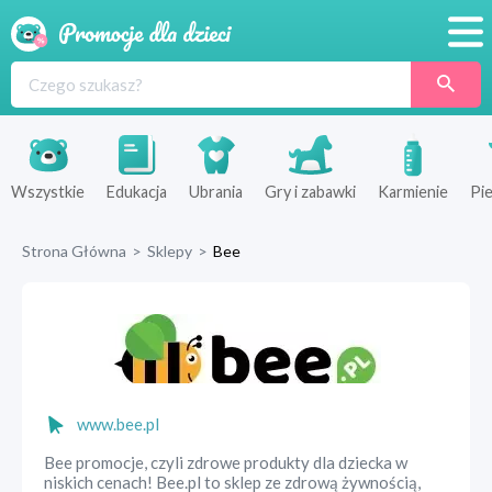
Promocje
Produkty
Sklepy
Wszystkie
Edukacja
Ubrania
Gry i zabawki
Karmienie
Pie
Blog
Strona Główna
>
Sklepy
>
Bee
Wyprawka
www.bee.pl
Bee promocje, czyli zdrowe produkty dla dziecka w
niskich cenach! Bee.pl to sklep ze zdrową żywnością,