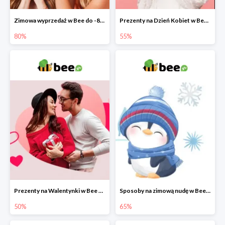
Zimowa wyprzedaż w Bee do -80%
Prezenty na Dzień Kobiet w Bee do -55%
80%
55%
Prezenty na Walentynki w Bee do -50%
Sposoby na zimową nudę w Bee do 65%
50%
65%