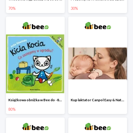
70%
30%
Książkowa obniżka w Bee do -80%
Kup laktator Canpol Easy & Natural a nianię elektroniczną otrzymasz GRATIS!
80%