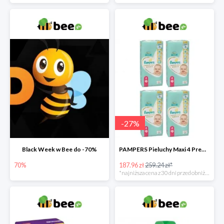
-
27
%
Black Week w Bee do -70%
PAMPERS Pieluchy Maxi 4 Premium Care (9-14 kg) Zestaw 4 x 52 szt. -27%
70%
187.96 zł
259.24 zł*
*najniższa cena z 30 dni przed obniżką