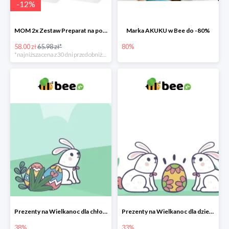
-
12
%
MOM 2x Zestaw Preparat na poprawę laktacji na mleku słodowym -12%
Marka AKUKU w Bee do -80%
58.00 zł
65.98 zł*
80%
*najniższa cena z 30 dni przed obniżką
Prezenty na Wielkanoc dla chłopców w Bee do -38%
Prezenty na Wielkanoc dla dziewczynek w Bee do -33%
38%
33%