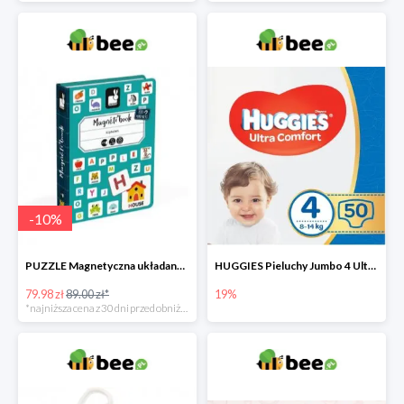
-
10
%
PUZZLE Magnetyczna układanka Alfabet
HUGGIES Pieluchy Jumbo 4 Ultra Comfort -19%
79.98 zł
89.00 zł*
19%
*najniższa cena z 30 dni przed obniżką