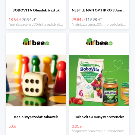
BOBOVITA Obiadek 6 sztuk
NESTLE NAN OPTIPRO 3 Junior + Waterwipes Chusteczki nawilżane gratis
18.54 zł
20.94 zł*
79.84 zł
119.98 zł*
*najniższa cena z 30 dni przed obniżką
*najniższa cena z 30 dni przed obniżką
Bee.pl wyprzedaż zabawek
BoboVita 3 musy w prezencie!
50%
0.01 zł
*najniższa cena z 30 dni przed obniżką