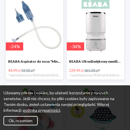
-
24
%
-
34
%
BEABA Aspirator do nosa "Minidoo" -24%
BEABA Ultradźwiękowy nawilżacz powietrza White -34%
44.99 zł
59.00 zł*
239.99 zł
365.00 zł*
*najniższa cena z 30 dni przed obniżką
*najniższa cena z 30 dni przed obniżką
Używamy plików cookies, by ułatwić korzystanie z naszych
serwisów. Jeśli nie chcesz, by pliki cookies były zapisywane na
Twoim dysku, zmień ustawienia swojej przeglądarki. Więcej
informacji:
polityka prywatności
.
Ok, rozumiem