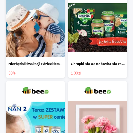
Niezbędniki wakacji z dzieckiem do -30%
Chrupki Bio od Bobovita Bio za 1 grosz
30%
1.00 zł