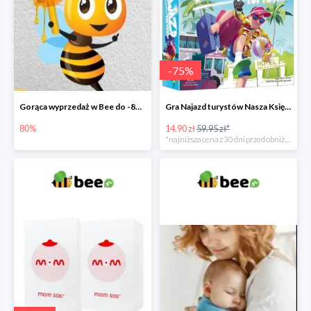
-
75
%
Gorąca wyprzedaż w Bee do -80%
Gra Najazd turystów Nasza Księgarnia -75%
80%
14.90 zł
59.95 zł*
*najniższa cena z 30 dni przed obniżką