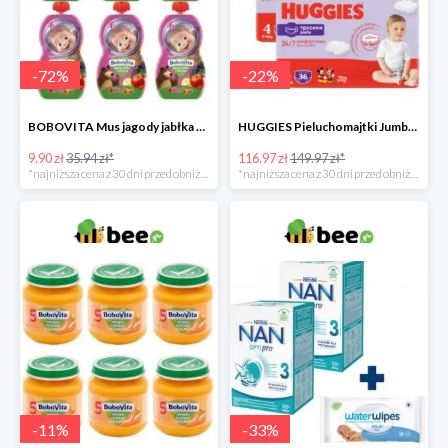
-
72
%
-
22
%
BOBOVITA Mus jagody jabłka banan 6 sztuk
HUGGIES Pieluchomajtki Jumbo 4 3x36szt.
9.90 zł
35.94 zł*
116.97 zł
149.97 zł*
*najniższa cena z 30 dni przed obniżką
*najniższa cena z 30 dni przed obniżką
-
11
%
-
33
%