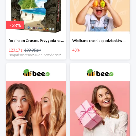
-
38
%
Robinson Crusoe. Przygoda na przeklętej wyspie -38%
Wielkanocne niespodzianki w Bee do -40%
123.17 zł
199.95 zł*
40%
*najniższa cena z 30 dni przed obniżką