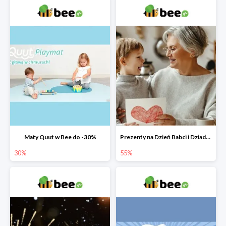
Maty Quut w Bee do -30%
Prezenty na Dzień Babci i Dziadka w Bee do -55%
30%
55%