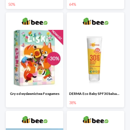
50%
64%
Gry od wydawnictwa Foxgames
DERMA Eco Baby SPF30 balsam przeciwsłoneczny dla dzieci
38%