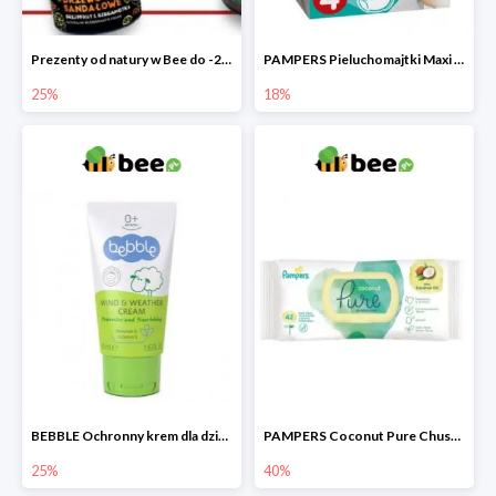
Prezenty od natury w Bee do -25%
PAMPERS Pieluchomajtki Maxi Pants 4
25%
18%
BEBBLE Ochronny krem dla dzieci Wiatr i chłód
PAMPERS Coconut Pure Chusteczki nawilżające
25%
40%