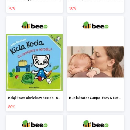
70%
30%
Książkowa obniżka w Bee do -80%
Kup laktator Canpol Easy & Natural a nianię elektroniczną otrzymasz GRATIS!
80%