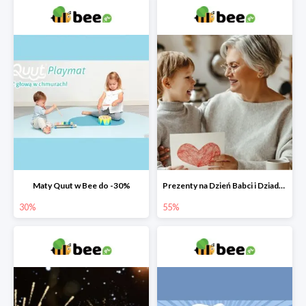
Maty Quut w Bee do -30%
Prezenty na Dzień Babci i Dziadka w Bee do -55%
30%
55%