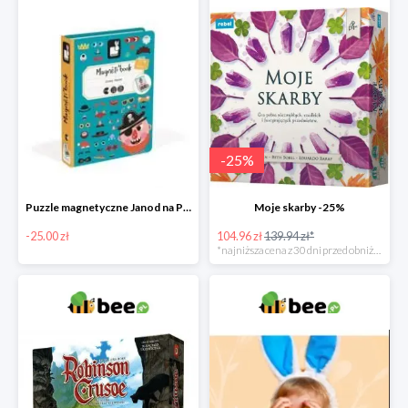
-
25
%
Puzzle magnetyczne Janod na Preznt od zajączka w Bee -25 zł
Moje skarby -25%
-25.00 zł
104.96 zł
139.94 zł*
*najniższa cena z 30 dni przed obniżką