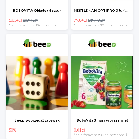
BOBOVITA Obiadek 6 sztuk
NESTLE NAN OPTIPRO 3 Junior + Waterwipes Chusteczki nawilżane gratis
18.54 zł
20.94 zł*
79.84 zł
119.98 zł*
*najniższa cena z 30 dni przed obniżką
*najniższa cena z 30 dni przed obniżką
Bee.pl wyprzedaż zabawek
BoboVita 3 musy w prezencie!
50%
0.01 zł
*najniższa cena z 30 dni przed obniżką