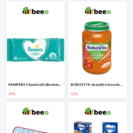
PAMPERS Chusteczki dla niemowląt Sensitive
BOBOVITA Jarzynki z łososiem w pomidorach
44%
42%