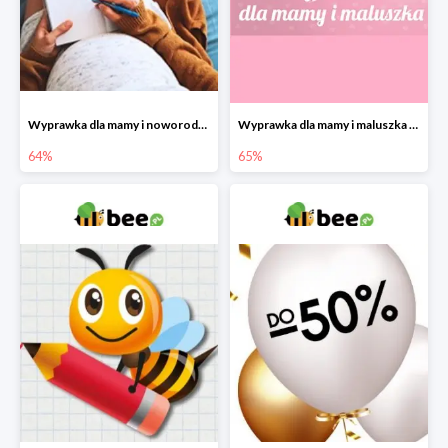
Wyprawka dla mamy i noworodka w Bee do -64%
Wyprawka dla mamy i maluszka w Bee do -65%
64%
65%