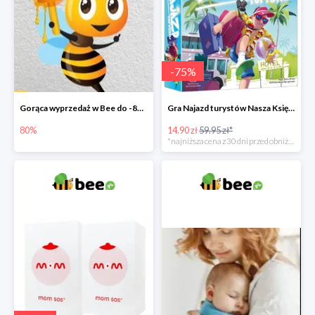
-
75
%
Gorąca wyprzedaż w Bee do -80%
Gra Najazd turystów Nasza Księgarnia -75%
80%
14.90 zł
59.95 zł*
*najniższa cena z 30 dni przed obniżką