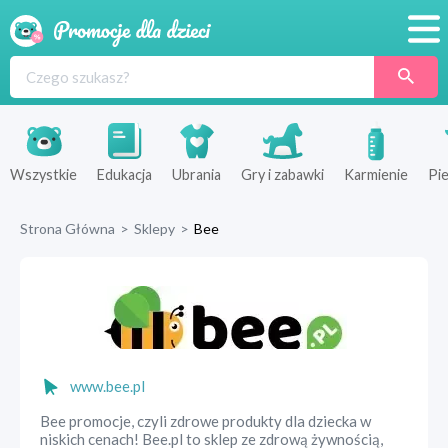
Promocje
Produkty
Sklepy
Wszystkie
Edukacja
Ubrania
Gry i zabawki
Karmienie
Pie
Blog
Strona Główna
>
Sklepy
>
Bee
Wyprawka
www.bee.pl
Bee promocje, czyli zdrowe produkty dla dziecka w
niskich cenach! Bee.pl to sklep ze zdrową żywnością,