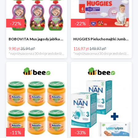
-
72
%
-
22
%
BOBOVITA Mus jagody jabłka banan 6 sztuk
HUGGIES Pieluchomajtki Jumbo 4 3x36szt.
9.90 zł
35.94 zł*
116.97 zł
149.97 zł*
*najniższa cena z 30 dni przed obniżką
*najniższa cena z 30 dni przed obniżką
-
11
%
-
33
%