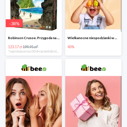
-
38
%
Robinson Crusoe. Przygoda na przeklętej wyspie -38%
Wielkanocne niespodzianki w Bee do -40%
123.17 zł
199.95 zł*
40%
*najniższa cena z 30 dni przed obniżką