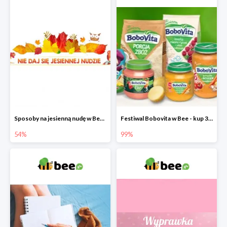
Sposoby na jesienną nudę w Bee do -54%
Festiwal Bobovita w Bee - kup 3 produkty a 4. otrzymasz 99% taniej
54%
99%