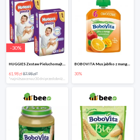
-
30
%
HUGGIES Zestaw Pieluchomajtki Jumbo 6 Uni ND High PANTS (15-25 kg) 2 x 30 szt. -30%
BOBOVITA Mus jabłko z mango i pomarańczą
61.98 zł
87.98 zł*
30%
*najniższa cena z 30 dni przed obniżką