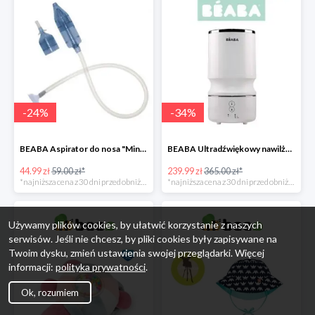
-
24
%
-
34
%
BEABA Aspirator do nosa "Minidoo" -24%
BEABA Ultradźwiękowy nawilżacz powietrza White -34%
44.99 zł
59.00 zł*
239.99 zł
365.00 zł*
*najniższa cena z 30 dni przed obniżką
*najniższa cena z 30 dni przed obniżką
Używamy plików cookies, by ułatwić korzystanie z naszych
serwisów. Jeśli nie chcesz, by pliki cookies były zapisywane na
Twoim dysku, zmień ustawienia swojej przeglądarki. Więcej
informacji:
polityka prywatności
.
Ok, rozumiem