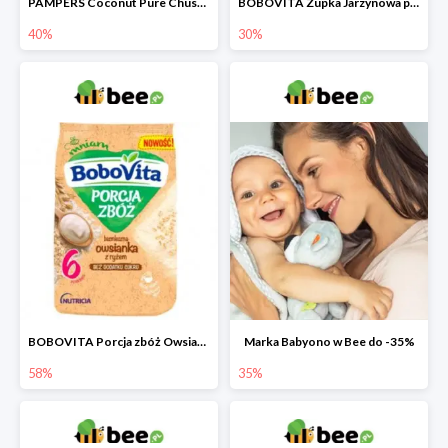
PAMPERS Coconut Pure Chusteczki nawilżające dla dzieci
BOBOVITA Zupka Jarzynowa po 4 miesiącu
40%
30%
BOBOVITA Porcja zbóż Owsianka bezmleczna z ryżem
Marka Babyono w Bee do -35%
58%
35%