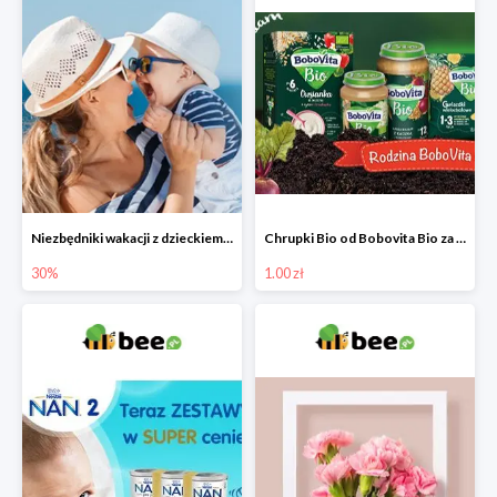
Niezbędniki wakacji z dzieckiem do -30%
Chrupki Bio od Bobovita Bio za 1 grosz
30%
1.00 zł