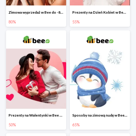
Zimowa wyprzedaż w Bee do -80%
Prezenty na Dzień Kobiet w Bee do -55%
80%
55%
Prezenty na Walentynki w Bee do -50%
Sposoby na zimową nudę w Bee do 65%
50%
65%