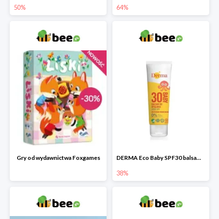
50%
64%
Gry od wydawnictwa Foxgames
DERMA Eco Baby SPF30 balsam przeciwsłoneczny dla dzieci
38%