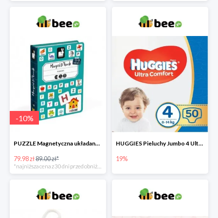
-
10
%
PUZZLE Magnetyczna układanka Alfabet
HUGGIES Pieluchy Jumbo 4 Ultra Comfort -19%
79.98 zł
89.00 zł*
19%
*najniższa cena z 30 dni przed obniżką