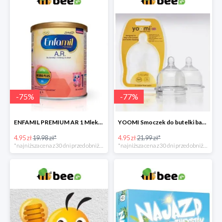
-
75
%
-
77
%
ENFAMIL PREMIUM AR 1 Mleko początkowe dla niemowląt -75%
YOOMI Smoczek do butelki bardzo wolny przepływ 0 m+ 2 szt. -77%
4.95 zł
19.98 zł*
4.95 zł
21.99 zł*
*najniższa cena z 30 dni przed obniżką
*najniższa cena z 30 dni przed obniżką