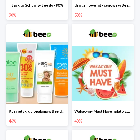
Back to School w Bee do -90%
Urodzinowe hity cenowe w Bee do -50%
90%
50%
Kosmetyki do opalania w Bee do -46%
Wakacyjny Must Have na lato z maluszkiem w Bee do -40%
46%
40%