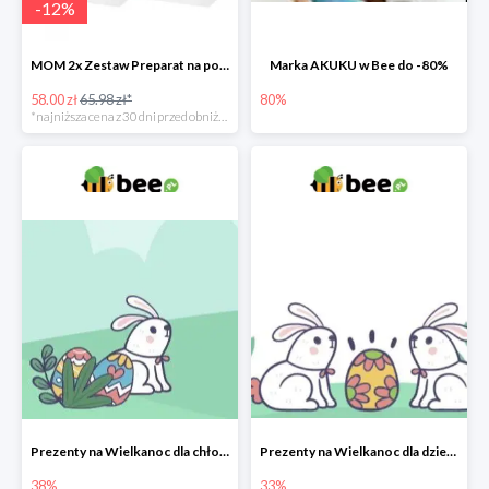
-
12
%
MOM 2x Zestaw Preparat na poprawę laktacji na mleku słodowym -12%
Marka AKUKU w Bee do -80%
58.00 zł
65.98 zł*
80%
*najniższa cena z 30 dni przed obniżką
Prezenty na Wielkanoc dla chłopców w Bee do -38%
Prezenty na Wielkanoc dla dziewczynek w Bee do -33%
38%
33%