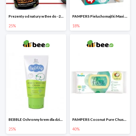
Prezenty od natury w Bee do -25%
PAMPERS Pieluchomajtki Maxi Pants 4
25%
18%
BEBBLE Ochronny krem dla dzieci Wiatr i chłód
PAMPERS Coconut Pure Chusteczki nawilżające
25%
40%