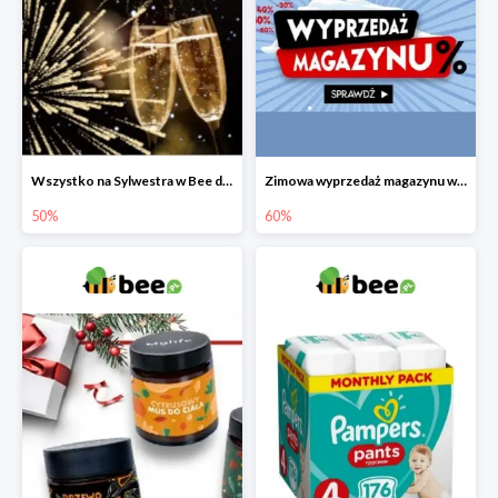
Wszystko na Sylwestra w Bee do -50%
Zimowa wyprzedaż magazynu w Bee do -60%
50%
60%