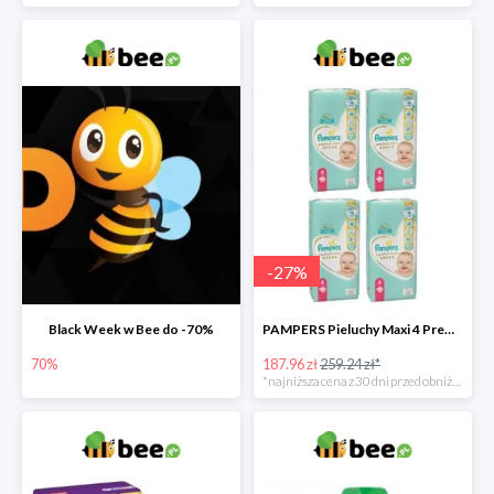
-
27
%
Black Week w Bee do -70%
PAMPERS Pieluchy Maxi 4 Premium Care (9-14 kg) Zestaw 4 x 52 szt. -27%
70%
187.96 zł
259.24 zł*
*najniższa cena z 30 dni przed obniżką