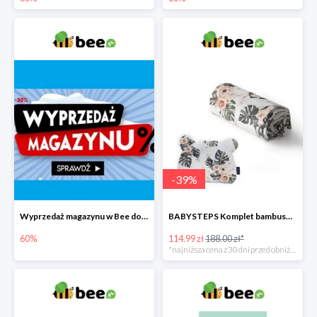
-
39
%
Wyprzedaż magazynu w Bee do -60%
BABYSTEPS Komplet bambusowy poduszka i otulacz M Pustynne kwiaty -39%
60%
114.99 zł
188.00 zł*
*najniższa cena z 30 dni przed obniżką