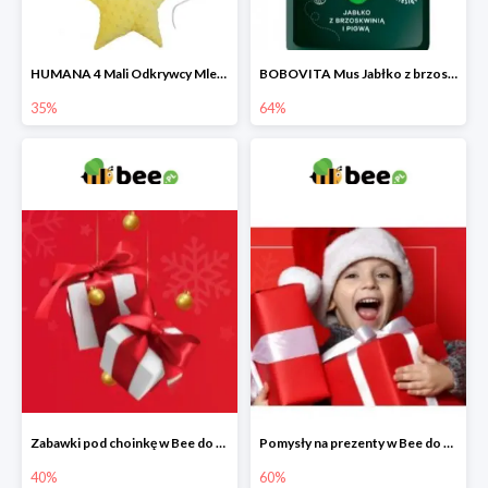
HUMANA 4 Mali Odkrywcy Mleko modyfikowane po 24 m-cu + poduszka Gratis
BOBOVITA Mus Jabłko z brzoskwinią i pigwą
35%
64%
Zabawki pod choinkę w Bee do -40%
Pomysły na prezenty w Bee do -60%
40%
60%