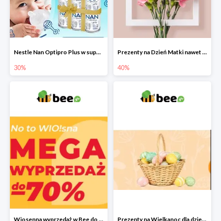
Nestle Nan Optipro Plus w super cenach!
Prezenty na Dzień Matki nawet do -40%
30%
40%
Wiosenna wyprzedaż w Bee do -70%
Prezenty na Wielkanoc dla dzieci 2022 - upominki od Zajączka