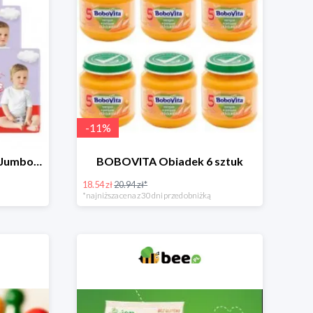
-
11
%
HUGGIES Pieluchomajtki Jumbo 4 3x36szt.
BOBOVITA Obiadek 6 sztuk
18.54 zł
20.94 zł*
*najniższa cena z 30 dni przed obniżką