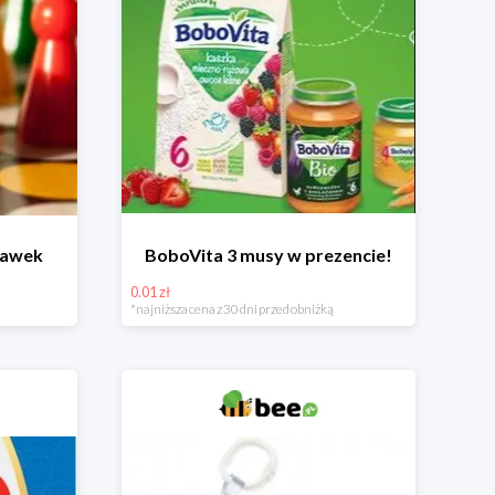
bawek
BoboVita 3 musy w prezencie!
0.01 zł
*najniższa cena z 30 dni przed obniżką