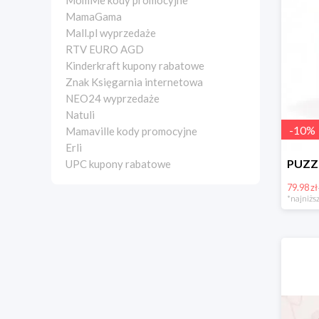
MomMe kody promocyjne
MamaGama
Mall.pl wyprzedaże
RTV EURO AGD
Kinderkraft kupony rabatowe
Znak Księgarnia internetowa
NEO24 wyprzedaże
Natuli
-
10
%
Mamaville kody promocyjne
Erli
UPC kupony rabatowe
79.98 zł
*najniższ