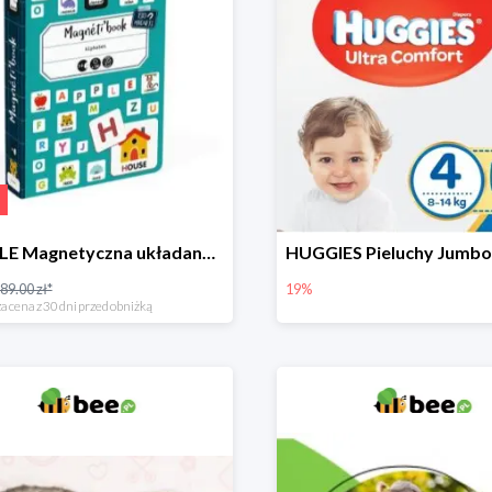
PUZZLE Magnetyczna układanka Alfabet
89.00 zł*
19%
a cena z 30 dni przed obniżką