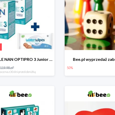
NESTLE NAN OPTIPRO 3 Junior + Waterwipes Chusteczki nawilżane gratis
Bee.pl wyprzedaż za
119.98 zł*
50%
a cena z 30 dni przed obniżką