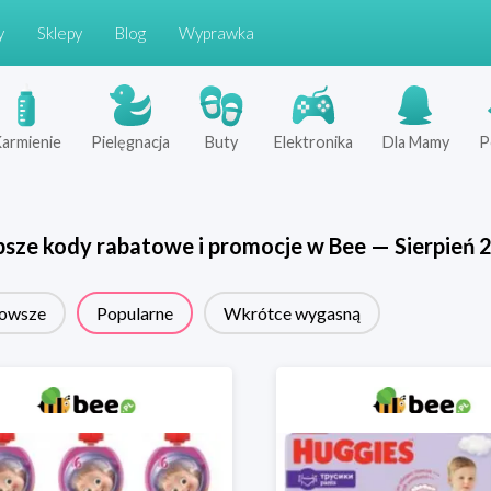
y
Sklepy
Blog
Wyprawka
armienie
Pielęgnacja
Buty
Elektronika
Dla Mamy
P
psze kody rabatowe i promocje w
Bee
—
Sierpień
owsze
Popularne
Wkrótce wygasną