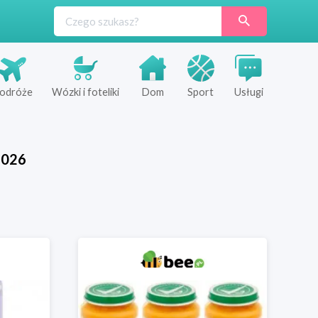
odróże
Wózki i foteliki
Dom
Sport
Usługi
2026