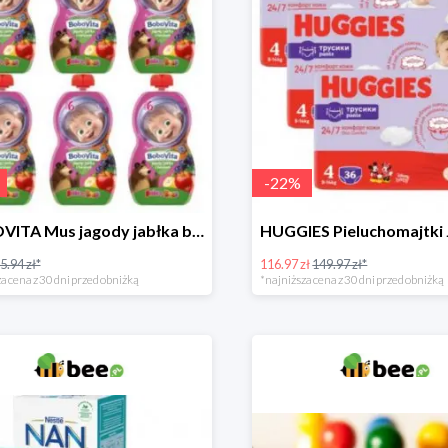
-
22
%
BOBOVITA Mus jagody jabłka banan 6 sztuk
5.94 zł*
116.97 zł
149.97 zł*
a cena z 30 dni przed obniżką
*najniższa cena z 30 dni przed obniżką