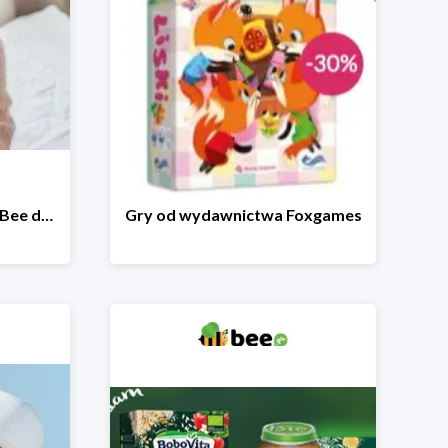
Wakacyjna wyprzedaż w Bee do -64%
Gry od wydawnictwa Foxgames