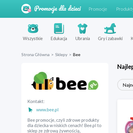
Promocje
Produkt
Wszystkie
Edukacja
Ubrania
Gry i zabawki
K
Strona Główna
>
Sklepy
>
Bee
Najle
Najn
Kontakt:
www.bee.pl
Bee promocje, czyli zdrowe produkty
dla dziecka w niskich cenach! Bee.pl to
sklep ze zdrową żywnością,