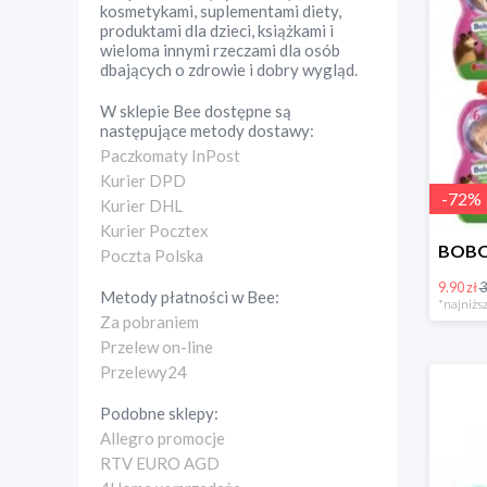
kosmetykami, suplementami diety,
produktami dla dzieci, książkami i
wieloma innymi rzeczami dla osób
dbających o zdrowie i dobry wygląd.
W sklepie
Bee
dostępne są
następujące metody dostawy:
Paczkomaty InPost
Kurier DPD
-
72
%
Kurier DHL
Kurier Pocztex
Poczta Polska
9.90 zł
3
Metody płatności w
Bee
:
*najniższ
Za pobraniem
Przelew on-line
Przelewy24
Podobne sklepy:
Allegro promocje
RTV EURO AGD