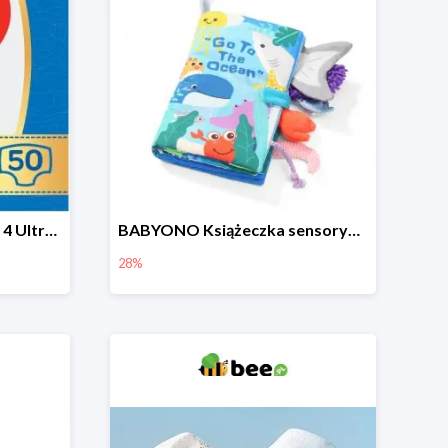
HUGGIES Pieluchy Jumbo 4 Ultra Comfort -19%
BABYONO Książeczka sensoryczna Go To The Ocean -28%
28%