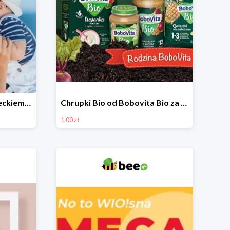
Niezbędniki wakacji z dzieckiem do -30%
Chrupki Bio od Bobovita Bio za 1 grosz
1.00 zł