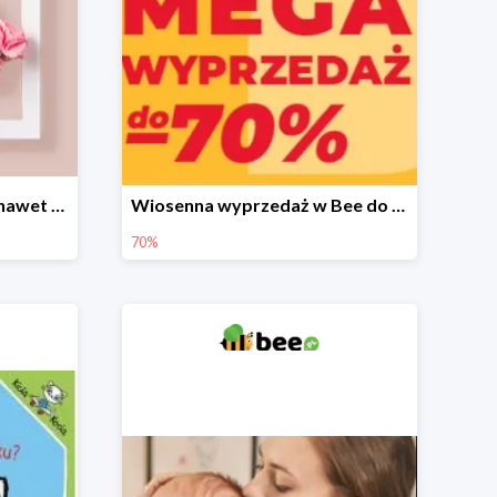
Prezenty na Dzień Matki nawet do -40%
Wiosenna wyprzedaż w Bee do -70%
70%