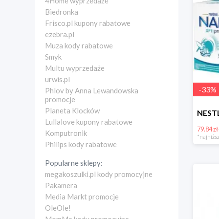
4Home wyprzedaże
Biedronka
Frisco.pl kupony rabatowe
ezebra.pl
Muza kody rabatowe
Smyk
Multu wyprzedaże
urwis.pl
-
33
%
Phlov by Anna Lewandowska
promocje
Planeta Klocków
Lullalove kupony rabatowe
79.84 zł
Komputronik
*najniższ
Philips kody rabatowe
Popularne sklepy:
megakoszulki.pl kody promocyjne
Pakamera
Media Markt promocje
OleOle!