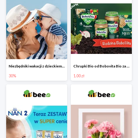
Niezbędniki wakacji z dzieckiem do -30%
Chrupki Bio od Bobovita Bio za 1 grosz
30%
1.00 zł