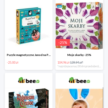
-
25
%
Puzzle magnetyczne Janod na Preznt od zajączka w Bee -25 zł
Moje skarby -25%
-25.00 zł
104.96 zł
139.94 zł*
*najniższa cena z 30 dni przed obniżką