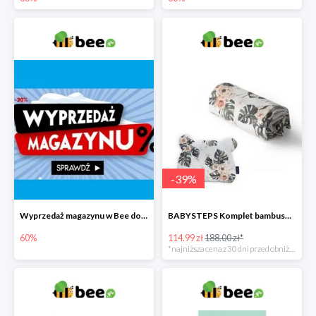
-
39
%
Wyprzedaż magazynu w Bee do -60%
BABYSTEPS Komplet bambusowy poduszka i otulacz M Pustynne kwiaty -39%
60%
114.99 zł
188.00 zł*
*najniższa cena z 30 dni przed obniżką