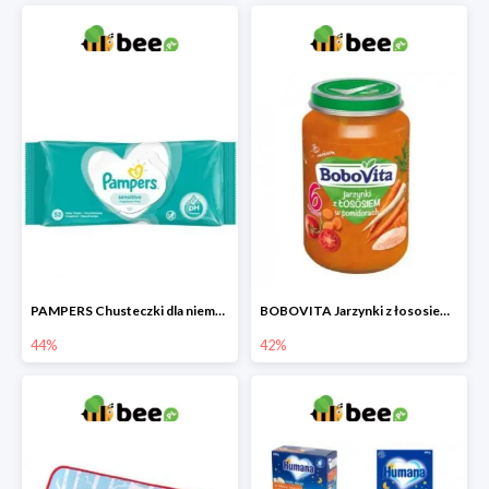
PAMPERS Chusteczki dla niemowląt Sensitive
BOBOVITA Jarzynki z łososiem w pomidorach
44%
42%