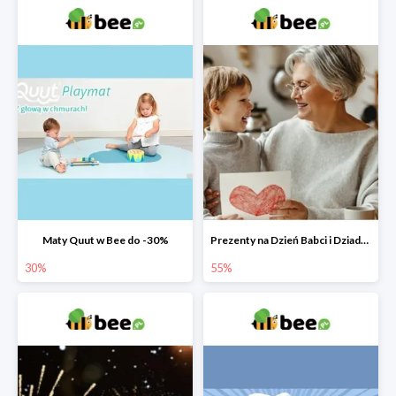
Maty Quut w Bee do -30%
Prezenty na Dzień Babci i Dziadka w Bee do -55%
30%
55%