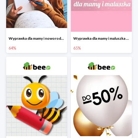
Wyprawka dla mamy i noworodka w Bee do -64%
Wyprawka dla mamy i maluszka w Bee do -65%
64%
65%