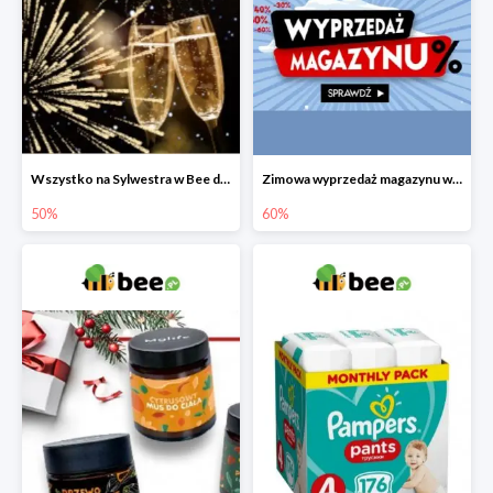
Wszystko na Sylwestra w Bee do -50%
Zimowa wyprzedaż magazynu w Bee do -60%
50%
60%