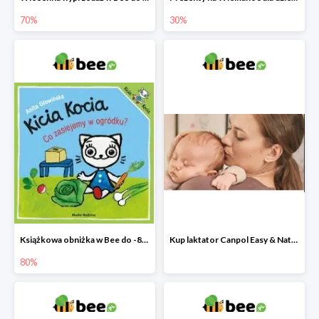
70%
30%
Książkowa obniżka w Bee do -80%
Kup laktator Canpol Easy & Natural a nianię elektroniczną otrzymasz GRATIS!
80%