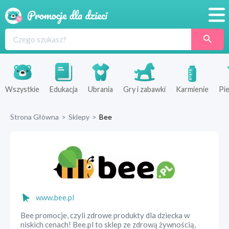
Promocje
Produkty
Sklepy
Wszystkie
Edukacja
Ubrania
Gry i zabawki
Karmienie
Pie
Blog
Strona Główna
>
Sklepy
>
Bee
Wyprawka
www.bee.pl
Bee promocje, czyli zdrowe produkty dla dziecka w
niskich cenach! Bee.pl to sklep ze zdrową żywnością,