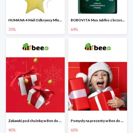
HUMANA 4 Mali Odkrywcy Mleko modyfikowane po 24 m-cu + poduszka Gratis
BOBOVITA Mus Jabłko z brzoskwinią i pigwą
35%
64%
Zabawki pod choinkę w Bee do -40%
Pomysły na prezenty w Bee do -60%
40%
60%