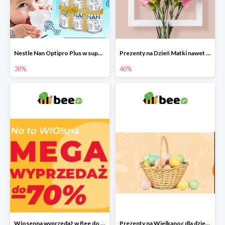
Nestle Nan Optipro Plus w super cenach!
Prezenty na Dzień Matki nawet do -40%
30%
40%
Wiosenna wyprzedaż w Bee do -70%
Prezenty na Wielkanoc dla dzieci 2022 - upominki od Zajączka