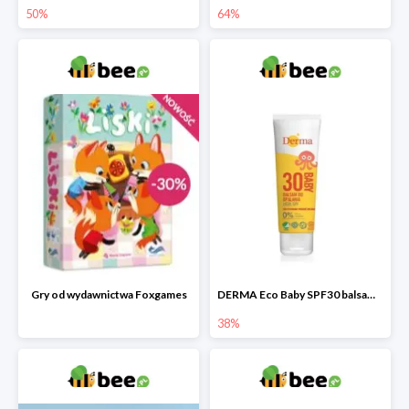
50%
64%
Gry od wydawnictwa Foxgames
DERMA Eco Baby SPF30 balsam przeciwsłoneczny dla dzieci
38%