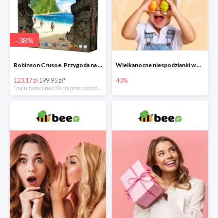
-
38
%
Robinson Crusoe. Przygoda na przeklętej wyspie -38%
Wielkanocne niespodzianki w Bee do -40%
123.17 zł
199.95 zł*
40%
*najniższa cena z 30 dni przed obniżką