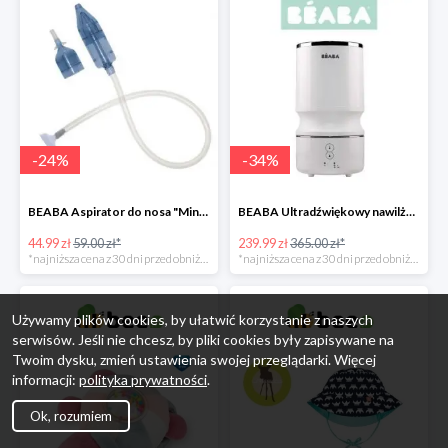
-
24
%
-
34
%
BEABA Aspirator do nosa "Minidoo" -24%
BEABA Ultradźwiękowy nawilżacz powietrza White -34%
44.99 zł
59.00 zł*
239.99 zł
365.00 zł*
*najniższa cena z 30 dni przed obniżką
*najniższa cena z 30 dni przed obniżką
Używamy plików cookies, by ułatwić korzystanie z naszych
serwisów. Jeśli nie chcesz, by pliki cookies były zapisywane na
Twoim dysku, zmień ustawienia swojej przeglądarki. Więcej
informacji:
polityka prywatności
.
Ok, rozumiem