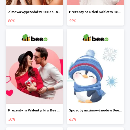
Zimowa wyprzedaż w Bee do -80%
Prezenty na Dzień Kobiet w Bee do -55%
80%
55%
Prezenty na Walentynki w Bee do -50%
Sposoby na zimową nudę w Bee do 65%
50%
65%