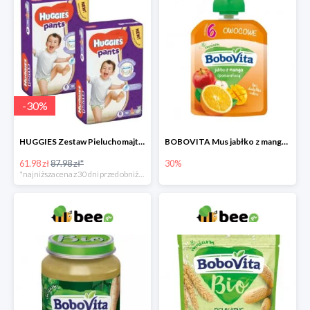
-
30
%
HUGGIES Zestaw Pieluchomajtki Jumbo 6 Uni ND High PANTS (15-25 kg) 2 x 30 szt. -30%
BOBOVITA Mus jabłko z mango i pomarańczą
61.98 zł
87.98 zł*
30%
*najniższa cena z 30 dni przed obniżką