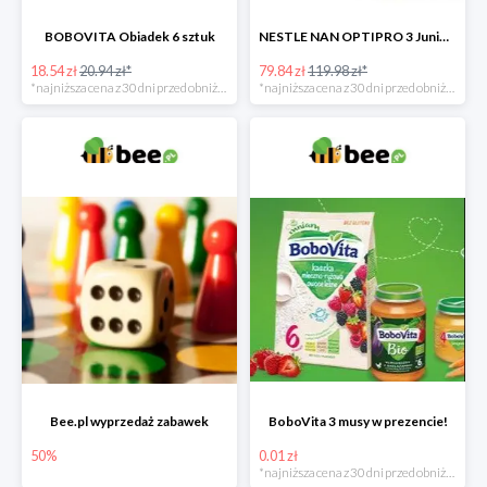
BOBOVITA Obiadek 6 sztuk
NESTLE NAN OPTIPRO 3 Junior + Waterwipes Chusteczki nawilżane gratis
18.54 zł
20.94 zł*
79.84 zł
119.98 zł*
*najniższa cena z 30 dni przed obniżką
*najniższa cena z 30 dni przed obniżką
Bee.pl wyprzedaż zabawek
BoboVita 3 musy w prezencie!
50%
0.01 zł
*najniższa cena z 30 dni przed obniżką