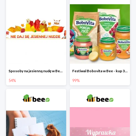
Sposoby na jesienną nudę w Bee do -54%
Festiwal Bobovita w Bee - kup 3 produkty a 4. otrzymasz 99% taniej
54%
99%