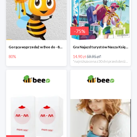
-
75
%
Gorąca wyprzedaż w Bee do -80%
Gra Najazd turystów Nasza Księgarnia -75%
80%
14.90 zł
59.95 zł*
*najniższa cena z 30 dni przed obniżką