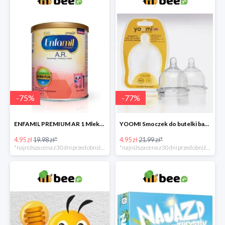
-
75
%
-
77
%
ENFAMIL PREMIUM AR 1 Mleko początkowe dla niemowląt -75%
YOOMI Smoczek do butelki bardzo wolny przepływ 0 m+ 2 szt. -77%
4.95 zł
19.98 zł*
4.95 zł
21.99 zł*
*najniższa cena z 30 dni przed obniżką
*najniższa cena z 30 dni przed obniżką