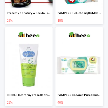
Prezenty od natury w Bee do -25%
PAMPERS Pieluchomajtki Maxi Pants 4
25%
18%
BEBBLE Ochronny krem dla dzieci Wiatr i chłód
PAMPERS Coconut Pure Chusteczki nawilżające
25%
40%