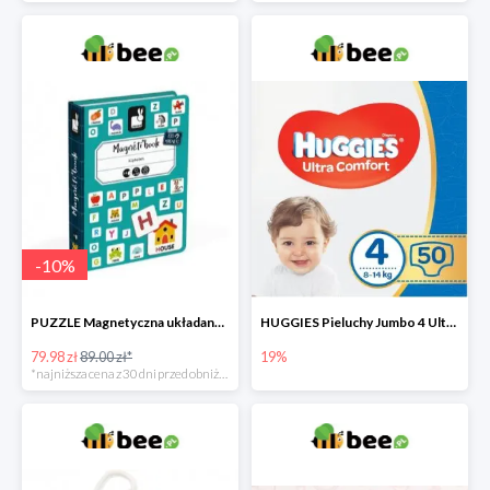
-
10
%
PUZZLE Magnetyczna układanka Alfabet
HUGGIES Pieluchy Jumbo 4 Ultra Comfort -19%
79.98 zł
89.00 zł*
19%
*najniższa cena z 30 dni przed obniżką