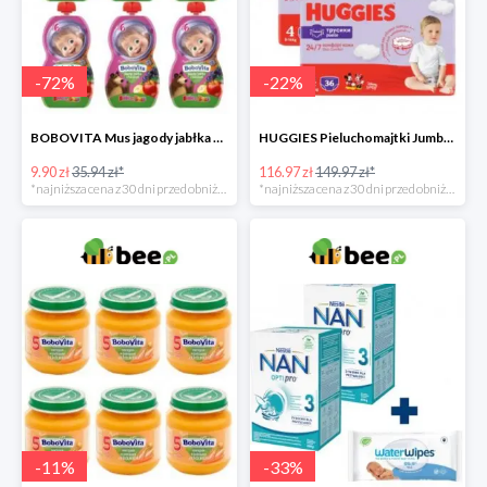
-
72
%
-
22
%
BOBOVITA Mus jagody jabłka banan 6 sztuk
HUGGIES Pieluchomajtki Jumbo 4 3x36szt.
9.90 zł
35.94 zł*
116.97 zł
149.97 zł*
*najniższa cena z 30 dni przed obniżką
*najniższa cena z 30 dni przed obniżką
-
11
%
-
33
%