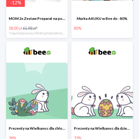
-
12
%
MOM 2x Zestaw Preparat na poprawę laktacji na mleku słodowym -12%
Marka AKUKU w Bee do -80%
58.00 zł
65.98 zł*
80%
*najniższa cena z 30 dni przed obniżką
Prezenty na Wielkanoc dla chłopców w Bee do -38%
Prezenty na Wielkanoc dla dziewczynek w Bee do -33%
38%
33%