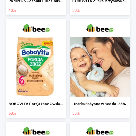
PAMPERS Coconut Pure Chusteczki nawilżające dla dzieci
BOBOVITA Zupka Jarzynowa po 4 miesiącu
40%
30%
BOBOVITA Porcja zbóż Owsianka bezmleczna z ryżem
Marka Babyono w Bee do -35%
58%
35%