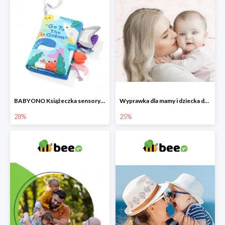
BABYONO Książeczka sensoryczna Go To The Ocean -28%
Wyprawka dla mamy i dziecka do -25%
28%
25%