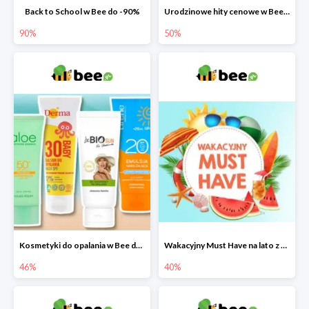
Back to School w Bee do -90%
Urodzinowe hity cenowe w Bee do -50%
90%
50%
Kosmetyki do opalania w Bee do -46%
Wakacyjny Must Have na lato z maluszkiem w Bee do -40%
46%
40%